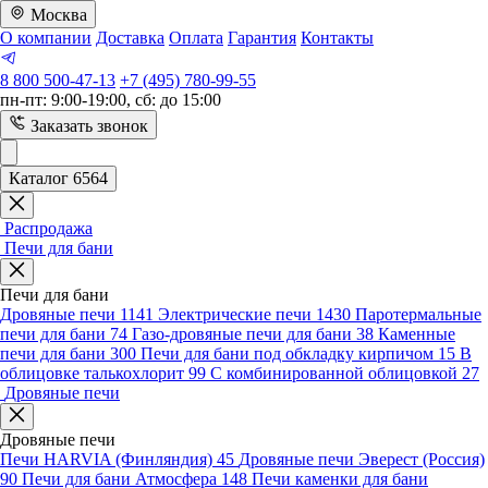
Москва
О компании
Доставка
Оплата
Гарантия
Контакты
8 800 500-47-13
+7 (495) 780-99-55
пн-пт: 9:00-19:00, сб: до 15:00
Заказать звонок
Каталог 6564
Распродажа
Печи для бани
Печи для бани
Дровяные печи
1141
Электрические печи
1430
Паротермальные
печи для бани
74
Газо-дровяные печи для бани
38
Каменные
печи для бани
300
Печи для бани под обкладку кирпичом
15
В
облицовке талькохлорит
99
С комбинированной облицовкой
27
Дровяные печи
Дровяные печи
Печи HARVIA (Финляндия)
45
Дровяные печи Эверест (Россия)
90
Печи для бани Атмосфера
148
Печи каменки для бани