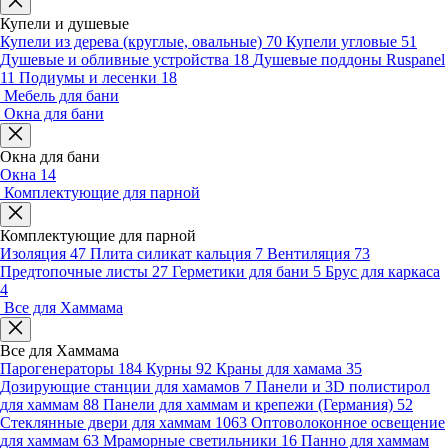
Купели и душевые
Купели из дерева (круглые, овальные)
70
Купели угловые
51
Душевые и обливные устройства
18
Душевые поддоны Ruspanel
11
Подиумы и лесенки
18
Мебель для бани
Окна для бани
Окна для бани
Окна
14
Комплектующие для парной
Комплектующие для парной
Изоляция
47
Плита силикат кальция
7
Вентиляция
73
Предтопочные листы
27
Герметики для бани
5
Брус для каркаса
4
Все для Хаммама
Все для Хаммама
Парогенераторы
184
Курны
92
Краны для хамама
35
Дозирующие станции для хамамов
7
Панели и 3D полистирол
для хаммам
88
Панели для хаммам и крепежи (Германия)
52
Стеклянные двери для хаммам
1063
Оптоволоконное освещение
для хаммам
63
Мраморные светильники
16
Панно для хаммам