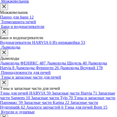
Можжевельник
Можжевельник
Панно для бани
12
Термозащита печей
Баки и водонагреватели
Баки и водонагреватели
Водонагреватели HARVIA
6
Из нержавейки
53
Дымоходы
Дымоходы
Дымоходы ФЕНИКС
487
Дымоходы Шидель
40
Дымоходы
Harvia
8
Дымоходы Ферингер
26
Дымоходы Везувий
178
Принадлежности для печей
Тэны и запасные части для печей
Тэны и запасные части для печей
Тэны для печей HARVIA
59
Запасные части Harvia
71
Запасные
части Sangens
10
Запасные части Tylo
70
Тэны и запасные части
Паромакс
59
Запасные части Karina
22
Запасные части
Hygromatik
62
Аналоги запчастей
6
Тэны для печей Born
15
Купели и душевые