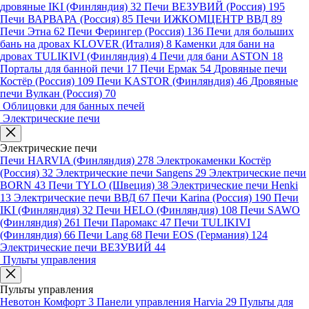
дровяные IKI (Финляндия)
32
Печи ВЕЗУВИЙ (Россия)
195
Печи ВАРВАРА (Россия)
85
Печи ИЖКОМЦЕНТР ВВД
89
Печи Этна
62
Печи Ферингер (Россия)
136
Печи для больших
бань на дровах KLOVER (Италия)
8
Каменки для бани на
дровах TULIKIVI (Финляндия)
4
Печи для бани ASTON
18
Порталы для банной печи
17
Печи Ермак
54
Дровяные печи
Костёр (Россия)
109
Печи KASTOR (Финляндия)
46
Дровяные
печи Вулкан (Россия)
70
Облицовки для банных печей
Электрические печи
Электрические печи
Печи HARVIA (Финляндия)
278
Электрокаменки Костёр
(Россия)
32
Электрические печи Sangens
29
Электрические печи
BORN
43
Печи TYLO (Швеция)
38
Электрические печи Henki
13
Электрические печи ВВД
67
Печи Karina (Россия)
190
Печи
IKI (Финляндия)
32
Печи HELO (Финляндия)
108
Печи SAWO
(Финляндия)
261
Печи Паромакс
47
Печи TULIKIVI
(Финляндия)
66
Печи Lang
68
Печи EOS (Германия)
124
Электрические печи ВЕЗУВИЙ
44
Пульты управления
Пульты управления
Невотон Комфорт
3
Панели управления Harvia
29
Пульты для