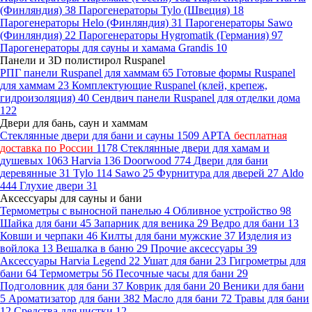
(Финляндия)
38
Парогенераторы Tylo (Швеция)
18
Парогенераторы Helo (Финляндия)
31
Парогенераторы Sawo
(Финляндия)
22
Парогенераторы Hygromatik (Германия)
97
Парогенераторы для сауны и хамама Grandis
10
Панели и 3D полистирол Ruspanel
РПГ панели Ruspanel для хаммам
65
Готовые формы Ruspanel
для хаммам
23
Комплектующие Ruspanel (клей, крепеж,
гидроизоляция)
40
Сендвич панели Ruspanel для отделки дома
122
Двери для бань, саун и хаммам
Стеклянные двери для бани и сауны
1509
АРТА
бесплатная
доставка по России
1178
Стеклянные двери для хамам и
душевых
1063
Harvia
136
Doorwood
774
Двери для бани
деревянные
31
Tylo
114
Sawo
25
Фурнитура для дверей
27
Aldo
444
Глухие двери
31
Аксессуары для сауны и бани
Термометры с выносной панелью
4
Обливное устройство
98
Шайка для бани
45
Запарник для веника
29
Ведро для бани
13
Ковши и черпаки
46
Килты для бани мужские
37
Изделия из
войлока
13
Вешалка в баню
29
Прочие аксессуары
39
Аксессуары Harvia Legend
22
Ушат для бани
23
Гигрометры для
бани
64
Термометры
56
Песочные часы для бани
29
Подголовник для бани
37
Коврик для бани
20
Веники для бани
5
Ароматизатор для бани
382
Масло для бани
72
Травы для бани
12
Средства для чистки
12