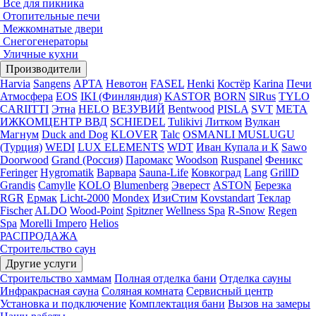
Все для пикника
Отопительные печи
Межкомнатые двери
Снегогенераторы
Уличные кухни
Производители
Harvia
Sangens
АРТА
Невотон
FASEL
Henki
Костёр
Karina
Печи
Атмосфера
EOS
IKI (Финляндия)
KASTOR
BORN
SlRus
TYLO
CARIITTI
Этна
HELO
ВЕЗУВИЙ
Bentwood
PISLA
SVT
МЕТА
ИЖКОМЦЕНТР ВВД
SCHIEDEL
Tulikivi
Литком
Вулкан
Магнум
Duck and Dog
KLOVER
Talc
OSMANLI MUSLUGU
(Турция)
WEDI
LUX ELEMENTS
WDT
Иван Купала и К
Sawo
Doorwood
Grand (Россия)
Паромакс
Woodson
Ruspanel
Феникс
Feringer
Hygromatik
Варвара
Sauna-Life
Ковкоград
Lang
GrillD
Grandis
Camylle
KOLO
Blumenberg
Эверест
ASTON
Березка
RGR
Ермак
Licht-2000
Mondex
ИзиСтим
Kovstandart
Теклар
Fischer
ALDO
Wood-Point
Spitzner
Wellness Spa
R-Snow
Regen
Spa
Morelli Impero
Helios
РАСПРОДАЖА
Строительство саун
Другие услуги
Строительство хаммам
Полная отделка бани
Отделка сауны
Инфракрасная сауна
Соляная комната
Сервисный центр
Установка и подключение
Комплектация бани
Вызов на замеры