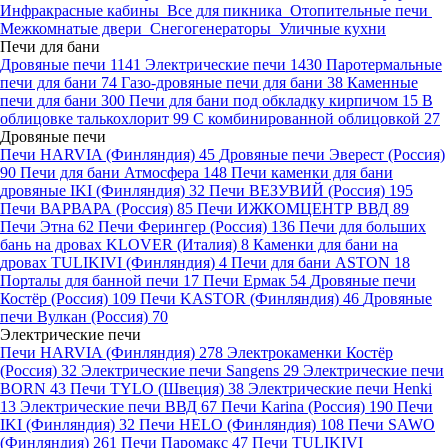
Инфракрасные кабины
Все для пикника
Отопительные печи
Межкомнатые двери
Снегогенераторы
Уличные кухни
Печи для бани
Дровяные печи
1141
Электрические печи
1430
Паротермальные
печи для бани
74
Газо-дровяные печи для бани
38
Каменные
печи для бани
300
Печи для бани под обкладку кирпичом
15
В
облицовке талькохлорит
99
С комбинированной облицовкой
27
Дровяные печи
Печи HARVIA (Финляндия)
45
Дровяные печи Эверест (Россия)
90
Печи для бани Атмосфера
148
Печи каменки для бани
дровяные IKI (Финляндия)
32
Печи ВЕЗУВИЙ (Россия)
195
Печи ВАРВАРА (Россия)
85
Печи ИЖКОМЦЕНТР ВВД
89
Печи Этна
62
Печи Ферингер (Россия)
136
Печи для больших
бань на дровах KLOVER (Италия)
8
Каменки для бани на
дровах TULIKIVI (Финляндия)
4
Печи для бани ASTON
18
Порталы для банной печи
17
Печи Ермак
54
Дровяные печи
Костёр (Россия)
109
Печи KASTOR (Финляндия)
46
Дровяные
печи Вулкан (Россия)
70
Электрические печи
Печи HARVIA (Финляндия)
278
Электрокаменки Костёр
(Россия)
32
Электрические печи Sangens
29
Электрические печи
BORN
43
Печи TYLO (Швеция)
38
Электрические печи Henki
13
Электрические печи ВВД
67
Печи Karina (Россия)
190
Печи
IKI (Финляндия)
32
Печи HELO (Финляндия)
108
Печи SAWO
(Финляндия)
261
Печи Паромакс
47
Печи TULIKIVI