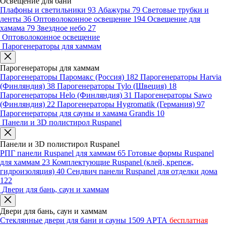
Освещение для бани
Плафоны и светильники
93
Абажуры
79
Световые трубки и
ленты
36
Оптоволоконное освещение
194
Освещение для
хамама
79
Звездное небо
27
Оптоволоконное освещение
Парогенераторы для хаммам
Парогенераторы для хаммам
Парогенераторы Паромакс (Россия)
182
Парогенераторы Harvia
(Финляндия)
38
Парогенераторы Tylo (Швеция)
18
Парогенераторы Helo (Финляндия)
31
Парогенераторы Sawo
(Финляндия)
22
Парогенераторы Hygromatik (Германия)
97
Парогенераторы для сауны и хамама Grandis
10
Панели и 3D полистирол Ruspanel
Панели и 3D полистирол Ruspanel
РПГ панели Ruspanel для хаммам
65
Готовые формы Ruspanel
для хаммам
23
Комплектующие Ruspanel (клей, крепеж,
гидроизоляция)
40
Сендвич панели Ruspanel для отделки дома
122
Двери для бань, саун и хаммам
Двери для бань, саун и хаммам
Стеклянные двери для бани и сауны
1509
АРТА
бесплатная