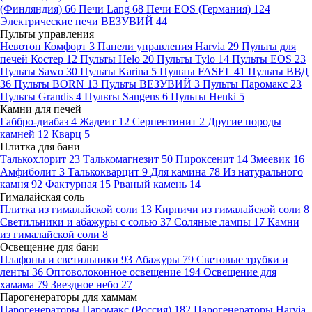
(Финляндия)
66
Печи Lang
68
Печи EOS (Германия)
124
Электрические печи ВЕЗУВИЙ
44
Пульты управления
Невотон Комфорт
3
Панели управления Harvia
29
Пульты для
печей Костер
12
Пульты Helo
20
Пульты Tylo
14
Пульты EOS
23
Пульты Sawo
30
Пульты Karina
5
Пульты FASEL
41
Пульты ВВД
36
Пульты BORN
13
Пульты ВЕЗУВИЙ
3
Пульты Паромакс
23
Пульты Grandis
4
Пульты Sangens
6
Пульты Henki
5
Камни для печей
Габбро-диабаз
4
Жадеит
12
Серпентинит
2
Другие породы
камней
12
Кварц
5
Плитка для бани
Талькохлорит
23
Талькомагнезит
50
Пироксенит
14
Змеевик
16
Амфиболит
3
Талькокварцит
9
Для камина
78
Из натурального
камня
92
Фактурная
15
Рваный камень
14
Гималайская соль
Плитка из гималайской соли
13
Кирпичи из гималайской соли
8
Светильники и абажуры с солью
37
Соляные лампы
17
Камни
из гималайской соли
8
Освещение для бани
Плафоны и светильники
93
Абажуры
79
Световые трубки и
ленты
36
Оптоволоконное освещение
194
Освещение для
хамама
79
Звездное небо
27
Парогенераторы для хаммам
Парогенераторы Паромакс (Россия)
182
Парогенераторы Harvia