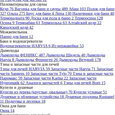
Пиломатериалы для сауны
Кедр
76
Вагонка для бани и сауны
489
Абаш
103
Полок для бани
327
Ольха
275
Брус для бани
4
Липа
130
Наличники для бани
40
Терморадиата
90
Доска для пола в баню
2
Термоосина
128
Осина
9
Термоабаш
63
Термоольха
63
Алтайский кедр
22
Канадский кедр
42
Можжевельник
Панно для бани
12
Баки и водонагреватели
Водонагреватели HARVIA
6
Из нержавейки
53
Дымоходы
Дымоходы ФЕНИКС
487
Дымоходы Шидель
40
Дымоходы
Harvia
8
Дымоходы Ферингер
26
Дымоходы Везувий
178
Тэны и запасные части для печей
Тэны для печей HARVIA
59
Запасные части Harvia
71
Запасные
части Sangens
10
Запасные части Tylo
70
Тэны и запасные части
Паромакс
59
Запасные части Karina
22
Запасные части
Hygromatik
62
Аналоги запчастей
6
Тэны для печей Born
15
Купели и душевые
Купели из дерева (круглые, овальные)
70
Купели угловые
51
Душевые и обливные устройства
18
Душевые поддоны Ruspanel
11
Подиумы и лесенки
18
Окна для бани
Окна
14