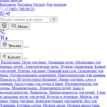
Наши работы
Контакты
Доставка
Оплата
Для дилеров
+7 (495) 780-99-55
Меню
0
Москва
Каталог
Распродажа
Печи для бани
Дровяные печи
Облицовки для
банных печей
Электрические печи
Пульты управления
Камни
для печей
Плитка для бани
Гималайская соль
Освещение для
бани
Оптоволоконное освещение
Парогенераторы для хаммам
Панели и 3D полистирол Ruspanel
Двери для бань, саун и
хаммам
Аксессуары для сауны и бани
Пиломатериалы для
сауны
Можжевельник
Термозащита печей
Баки и
водонагреватели
Дымоходы
Принадлежности для печей
Тэны
и запасные части для печей
Купели и душевые
Мебель для
бани
Окна для бани
Комплектующие для парной
Все для
Хаммама
Готовые сауны
Печное литье
Печные аксессуары