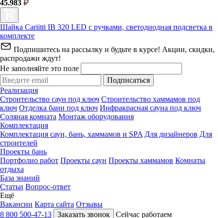
45.983
Шайка Cariitti IB 320 LED с ручками, светодиодная подсветка в
комплекте
Подпишитесь на рассылку и будьте в курсе! Акции, скидки,
распродажи ждут!
Не заполняйте это поле
Подписаться
Реализация
Строительство саун под ключ
Строительство хаммамов под
ключ
Отделка бани под ключ
Инфракрасная сауна под ключ
Соляная комната
Монтаж оборудования
Комплектация
Комплектация саун, бань, хаммамов и SPA
Для дизайнеров
Для
строителей
Проекты бань
Портфолио работ
Проекты саун
Проекты хаммамов
Комнаты
отдыха
База знаний
Статьи
Вопрос-ответ
Ещё
Вакансии
Карта сайта
Отзывы
8 800 500-47-13
Заказать звонок
Сейчас работаем