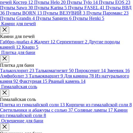
печей Костер
12
Пульты Helo
20
Пульты Tylo
14
Пульты EOS
23
Пульты Sawo
30
Пульты Karina
5
Пульты FASEL
41
Пульты ВВД
36
Пульты BORN
13
Пульты ВЕЗУВИЙ
3
Пульты Паромакс
23
Пульты Grandis
4
Пульты Sangens
6
Пульты Henki
5
Камни для печей
Камни для печей
Габбро-диабаз
4
Жадеит
12
Серпентинит
2
Другие породы
камней
12
Кварц
5
Плитка для бани
Плитка для бани
Талькохлорит
23
Талькомагнезит
50
Пироксенит
14
Змеевик
16
Амфиболит
3
Талькокварцит
9
Для камина
78
Из натурального
камня
92
Фактурная
15
Рваный камень
14
Гималайская соль
Гималайская соль
Плитка из гималайской соли
13
Кирпичи из гималайской соли
8
Светильники и абажуры с солью
37
Соляные лампы
17
Камни
из гималайской соли
8
Освещение для бани