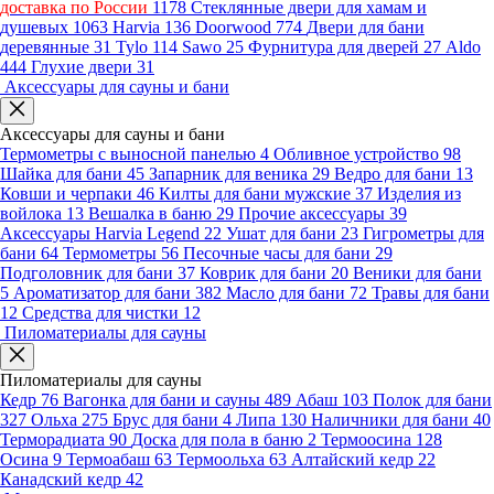
доставка по России
1178
Стеклянные двери для хамам и
душевых
1063
Harvia
136
Doorwood
774
Двери для бани
деревянные
31
Tylo
114
Sawo
25
Фурнитура для дверей
27
Aldo
444
Глухие двери
31
Аксессуары для сауны и бани
Аксессуары для сауны и бани
Термометры с выносной панелью
4
Обливное устройство
98
Шайка для бани
45
Запарник для веника
29
Ведро для бани
13
Ковши и черпаки
46
Килты для бани мужские
37
Изделия из
войлока
13
Вешалка в баню
29
Прочие аксессуары
39
Аксессуары Harvia Legend
22
Ушат для бани
23
Гигрометры для
бани
64
Термометры
56
Песочные часы для бани
29
Подголовник для бани
37
Коврик для бани
20
Веники для бани
5
Ароматизатор для бани
382
Масло для бани
72
Травы для бани
12
Средства для чистки
12
Пиломатериалы для сауны
Пиломатериалы для сауны
Кедр
76
Вагонка для бани и сауны
489
Абаш
103
Полок для бани
327
Ольха
275
Брус для бани
4
Липа
130
Наличники для бани
40
Терморадиата
90
Доска для пола в баню
2
Термоосина
128
Осина
9
Термоабаш
63
Термоольха
63
Алтайский кедр
22
Канадский кедр
42