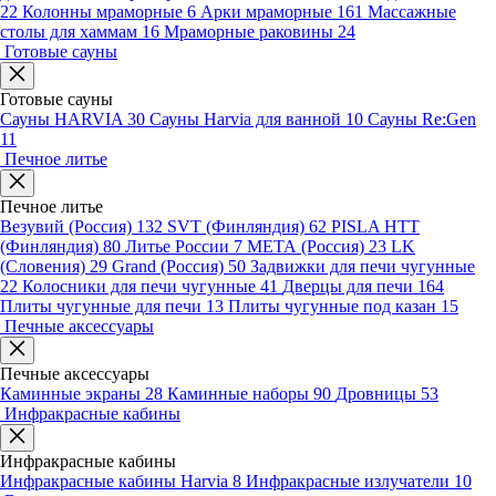
22
Колонны мраморные
6
Арки мраморные
161
Массажные
столы для хаммам
16
Мраморные раковины
24
Готовые сауны
Готовые сауны
Сауны HARVIA
30
Сауны Harvia для ванной
10
Сауны Re:Gen
11
Печное литье
Печное литье
Везувий (Россия)
132
SVT (Финляндия)
62
PISLA HTT
(Финляндия)
80
Литье России
7
МЕТА (Россия)
23
LK
(Словения)
29
Grand (Россия)
50
Задвижки для печи чугунные
22
Колосники для печи чугунные
41
Дверцы для печи
164
Плиты чугунные для печи
13
Плиты чугунные под казан
15
Печные аксессуары
Печные аксессуары
Каминные экраны
28
Каминные наборы
90
Дровницы
53
Инфракрасные кабины
Инфракрасные кабины
Инфракрасные кабины Harvia
8
Инфракрасные излучатели
10