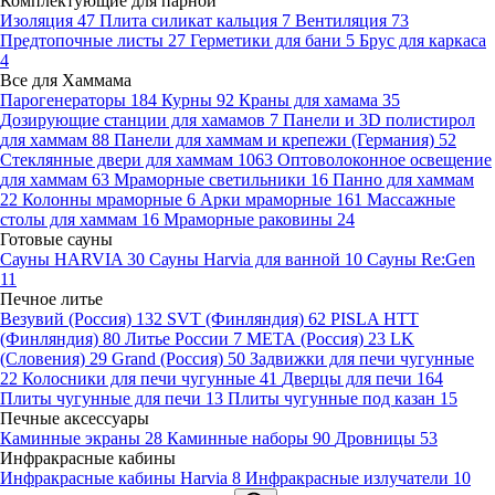
Комплектующие для парной
Изоляция
47
Плита силикат кальция
7
Вентиляция
73
Предтопочные листы
27
Герметики для бани
5
Брус для каркаса
4
Все для Хаммама
Парогенераторы
184
Курны
92
Краны для хамама
35
Дозирующие станции для хамамов
7
Панели и 3D полистирол
для хаммам
88
Панели для хаммам и крепежи (Германия)
52
Стеклянные двери для хаммам
1063
Оптоволоконное освещение
для хаммам
63
Мраморные светильники
16
Панно для хаммам
22
Колонны мраморные
6
Арки мраморные
161
Массажные
столы для хаммам
16
Мраморные раковины
24
Готовые сауны
Сауны HARVIA
30
Сауны Harvia для ванной
10
Сауны Re:Gen
11
Печное литье
Везувий (Россия)
132
SVT (Финляндия)
62
PISLA HTT
(Финляндия)
80
Литье России
7
МЕТА (Россия)
23
LK
(Словения)
29
Grand (Россия)
50
Задвижки для печи чугунные
22
Колосники для печи чугунные
41
Дверцы для печи
164
Плиты чугунные для печи
13
Плиты чугунные под казан
15
Печные аксессуары
Каминные экраны
28
Каминные наборы
90
Дровницы
53
Инфракрасные кабины
Инфракрасные кабины Harvia
8
Инфракрасные излучатели
10