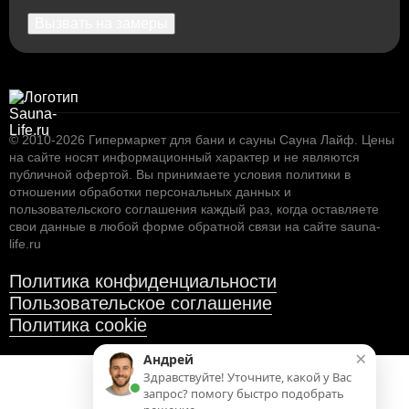
Вызвать на замеры
© 2010-2026
Гипермаркет для бани и сауны Сауна Лайф
.
Цены
на сайте носят информационный характер и не являются
публичной офертой. Вы принимаете условия
политики в
отношении обработки персональных данных
и
пользовательского соглашения
каждый раз, когда оставляете
свои данные в любой форме обратной связи на сайте sauna-
life.ru
Политика конфиденциальности
Пользовательское соглашение
Политика cookie
×
Андрей
Здравствуйте! Уточните, какой у Вас
запрос? помогу быстро подобрать