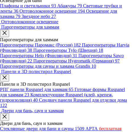
Освещение для бани
Плафоны и светильники
93
Абажуры
79
Световые трубки и
ленты
36
Оптоволоконное освещение
194
Освещение для
хамама
79
Звездное небо
27
Оптоволоконное освещение
Парогенераторы для хаммам
Парогенераторы для хаммам
Парогенераторы Паромакс (Россия)
182
Парогенераторы Harvia
(Финляндия)
38
Парогенераторы Tylo (Швеция)
18
Парогенераторы Helo (Финляндия)
31
Парогенераторы Sawo
(Финляндия)
22
Парогенераторы Hygromatik (Германия)
97
Парогенераторы для сауны и хамама Grandis
10
Панели и 3D полистирол Ruspanel
Панели и 3D полистирол Ruspanel
РПГ панели Ruspanel для хаммам
65
Готовые формы Ruspanel
для хаммам
23
Комплектующие Ruspanel (клей, крепеж,
гидроизоляция)
40
Сендвич панели Ruspanel для отделки дома
122
Двери для бань, саун и хаммам
Двери для бань, саун и хаммам
Стеклянные двери для бани и сауны
1509
АРТА
бесплатная