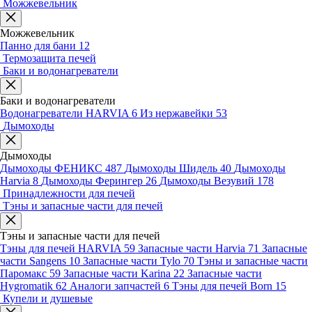
Можжевельник
Можжевельник
Панно для бани
12
Термозащита печей
Баки и водонагреватели
Баки и водонагреватели
Водонагреватели HARVIA
6
Из нержавейки
53
Дымоходы
Дымоходы
Дымоходы ФЕНИКС
487
Дымоходы Шидель
40
Дымоходы
Harvia
8
Дымоходы Ферингер
26
Дымоходы Везувий
178
Принадлежности для печей
Тэны и запасные части для печей
Тэны и запасные части для печей
Тэны для печей HARVIA
59
Запасные части Harvia
71
Запасные
части Sangens
10
Запасные части Tylo
70
Тэны и запасные части
Паромакс
59
Запасные части Karina
22
Запасные части
Hygromatik
62
Аналоги запчастей
6
Тэны для печей Born
15
Купели и душевые