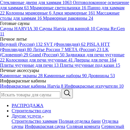
Стеклянные двери для хаммам
1063
Оптоволоконное освещение
для хаммам
63
Мраморные светильники
16
Панно для хаммам
22
Колонны мраморные
6
Арки мраморные
161
Массажные
столы для хаммам
16
Мраморные раковины
24
Готовые сауны
Сауны HARVIA
30
Сауны Harvia для ванной
10
Сауны Re:Gen
11
Печное литье
Везувий (Россия)
132
SVT (Финляндия)
62
PISLA HTT
(Финляндия)
80
Литье России
7
МЕТА (Россия)
23
LK
(Словения)
29
Grand (Россия)
50
Задвижки для печи чугунные
22
Колосники для печи чугунные
41
Дверцы для печи
164
Плиты чугунные для печи
13
Плиты чугунные под казан
15
Печные аксессуары
Каминные экраны
28
Каминные наборы
90
Дровницы
53
Инфракрасные кабины
Инфракрасные кабины Harvia
8
Инфракрасные излучатели
10
РАСПРОДАЖА
Строительство саун
Другие услуги
Строительство хаммам
Полная отделка бани
Отделка
сауны
Инфракрасная сауна
Соляная комната
Сервисный