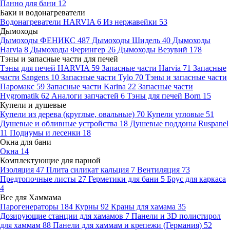
Панно для бани
12
Баки и водонагреватели
Водонагреватели HARVIA
6
Из нержавейки
53
Дымоходы
Дымоходы ФЕНИКС
487
Дымоходы Шидель
40
Дымоходы
Harvia
8
Дымоходы Ферингер
26
Дымоходы Везувий
178
Тэны и запасные части для печей
Тэны для печей HARVIA
59
Запасные части Harvia
71
Запасные
части Sangens
10
Запасные части Tylo
70
Тэны и запасные части
Паромакс
59
Запасные части Karina
22
Запасные части
Hygromatik
62
Аналоги запчастей
6
Тэны для печей Born
15
Купели и душевые
Купели из дерева (круглые, овальные)
70
Купели угловые
51
Душевые и обливные устройства
18
Душевые поддоны Ruspanel
11
Подиумы и лесенки
18
Окна для бани
Окна
14
Комплектующие для парной
Изоляция
47
Плита силикат кальция
7
Вентиляция
73
Предтопочные листы
27
Герметики для бани
5
Брус для каркаса
4
Все для Хаммама
Парогенераторы
184
Курны
92
Краны для хамама
35
Дозирующие станции для хамамов
7
Панели и 3D полистирол
для хаммам
88
Панели для хаммам и крепежи (Германия)
52