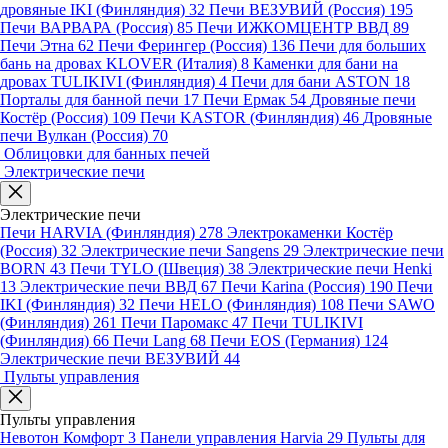
дровяные IKI (Финляндия)
32
Печи ВЕЗУВИЙ (Россия)
195
Печи ВАРВАРА (Россия)
85
Печи ИЖКОМЦЕНТР ВВД
89
Печи Этна
62
Печи Ферингер (Россия)
136
Печи для больших
бань на дровах KLOVER (Италия)
8
Каменки для бани на
дровах TULIKIVI (Финляндия)
4
Печи для бани ASTON
18
Порталы для банной печи
17
Печи Ермак
54
Дровяные печи
Костёр (Россия)
109
Печи KASTOR (Финляндия)
46
Дровяные
печи Вулкан (Россия)
70
Облицовки для банных печей
Электрические печи
Электрические печи
Печи HARVIA (Финляндия)
278
Электрокаменки Костёр
(Россия)
32
Электрические печи Sangens
29
Электрические печи
BORN
43
Печи TYLO (Швеция)
38
Электрические печи Henki
13
Электрические печи ВВД
67
Печи Karina (Россия)
190
Печи
IKI (Финляндия)
32
Печи HELO (Финляндия)
108
Печи SAWO
(Финляндия)
261
Печи Паромакс
47
Печи TULIKIVI
(Финляндия)
66
Печи Lang
68
Печи EOS (Германия)
124
Электрические печи ВЕЗУВИЙ
44
Пульты управления
Пульты управления
Невотон Комфорт
3
Панели управления Harvia
29
Пульты для