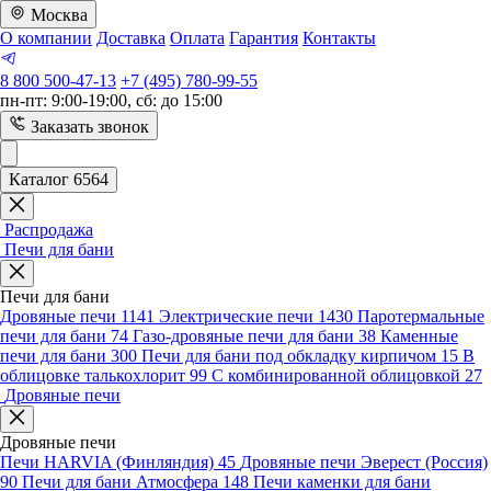
Москва
О компании
Доставка
Оплата
Гарантия
Контакты
8 800 500-47-13
+7 (495) 780-99-55
пн-пт: 9:00-19:00, сб: до 15:00
Заказать звонок
Каталог 6564
Распродажа
Печи для бани
Печи для бани
Дровяные печи
1141
Электрические печи
1430
Паротермальные
печи для бани
74
Газо-дровяные печи для бани
38
Каменные
печи для бани
300
Печи для бани под обкладку кирпичом
15
В
облицовке талькохлорит
99
С комбинированной облицовкой
27
Дровяные печи
Дровяные печи
Печи HARVIA (Финляндия)
45
Дровяные печи Эверест (Россия)
90
Печи для бани Атмосфера
148
Печи каменки для бани