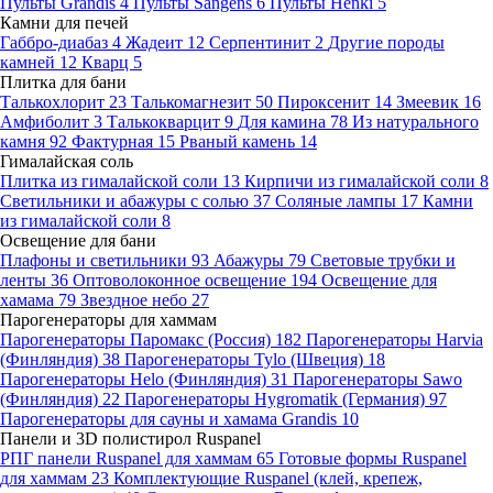
Пульты Grandis
4
Пульты Sangens
6
Пульты Henki
5
Камни для печей
Габбро-диабаз
4
Жадеит
12
Серпентинит
2
Другие породы
камней
12
Кварц
5
Плитка для бани
Талькохлорит
23
Талькомагнезит
50
Пироксенит
14
Змеевик
16
Амфиболит
3
Талькокварцит
9
Для камина
78
Из натурального
камня
92
Фактурная
15
Рваный камень
14
Гималайская соль
Плитка из гималайской соли
13
Кирпичи из гималайской соли
8
Светильники и абажуры с солью
37
Соляные лампы
17
Камни
из гималайской соли
8
Освещение для бани
Плафоны и светильники
93
Абажуры
79
Световые трубки и
ленты
36
Оптоволоконное освещение
194
Освещение для
хамама
79
Звездное небо
27
Парогенераторы для хаммам
Парогенераторы Паромакс (Россия)
182
Парогенераторы Harvia
(Финляндия)
38
Парогенераторы Tylo (Швеция)
18
Парогенераторы Helo (Финляндия)
31
Парогенераторы Sawo
(Финляндия)
22
Парогенераторы Hygromatik (Германия)
97
Парогенераторы для сауны и хамама Grandis
10
Панели и 3D полистирол Ruspanel
РПГ панели Ruspanel для хаммам
65
Готовые формы Ruspanel
для хаммам
23
Комплектующие Ruspanel (клей, крепеж,