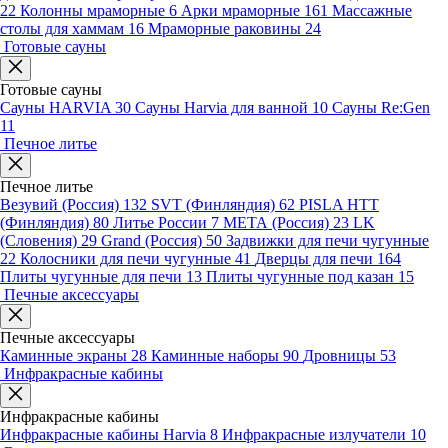
22
Колонны мраморные
6
Арки мраморные
161
Массажные
столы для хаммам
16
Мраморные раковины
24
Готовые сауны
Готовые сауны
Сауны HARVIA
30
Сауны Harvia для ванной
10
Сауны Re:Gen
11
Печное литье
Печное литье
Везувий (Россия)
132
SVT (Финляндия)
62
PISLA HTT
(Финляндия)
80
Литье России
7
МЕТА (Россия)
23
LK
(Словения)
29
Grand (Россия)
50
Задвижки для печи чугунные
22
Колосники для печи чугунные
41
Дверцы для печи
164
Плиты чугунные для печи
13
Плиты чугунные под казан
15
Печные аксессуары
Печные аксессуары
Каминные экраны
28
Каминные наборы
90
Дровницы
53
Инфракрасные кабины
Инфракрасные кабины
Инфракрасные кабины Harvia
8
Инфракрасные излучатели
10