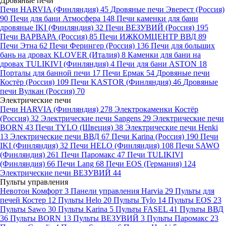
Дровяные печи
Печи HARVIA (Финляндия)
45
Дровяные печи Эверест (Россия)
90
Печи для бани Атмосфера
148
Печи каменки для бани
дровяные IKI (Финляндия)
32
Печи ВЕЗУВИЙ (Россия)
195
Печи ВАРВАРА (Россия)
85
Печи ИЖКОМЦЕНТР ВВД
89
Печи Этна
62
Печи Ферингер (Россия)
136
Печи для больших
бань на дровах KLOVER (Италия)
8
Каменки для бани на
дровах TULIKIVI (Финляндия)
4
Печи для бани ASTON
18
Порталы для банной печи
17
Печи Ермак
54
Дровяные печи
Костёр (Россия)
109
Печи KASTOR (Финляндия)
46
Дровяные
печи Вулкан (Россия)
70
Электрические печи
Печи HARVIA (Финляндия)
278
Электрокаменки Костёр
(Россия)
32
Электрические печи Sangens
29
Электрические печи
BORN
43
Печи TYLO (Швеция)
38
Электрические печи Henki
13
Электрические печи ВВД
67
Печи Karina (Россия)
190
Печи
IKI (Финляндия)
32
Печи HELO (Финляндия)
108
Печи SAWO
(Финляндия)
261
Печи Паромакс
47
Печи TULIKIVI
(Финляндия)
66
Печи Lang
68
Печи EOS (Германия)
124
Электрические печи ВЕЗУВИЙ
44
Пульты управления
Невотон Комфорт
3
Панели управления Harvia
29
Пульты для
печей Костер
12
Пульты Helo
20
Пульты Tylo
14
Пульты EOS
23
Пульты Sawo
30
Пульты Karina
5
Пульты FASEL
41
Пульты ВВД
36
Пульты BORN
13
Пульты ВЕЗУВИЙ
3
Пульты Паромакс
23