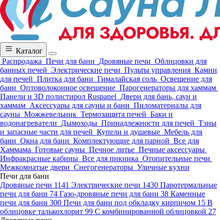
Каталог
Распродажа
Печи для бани
Дровяные печи
Облицовки для
банных печей
Электрические печи
Пульты управления
Камни
для печей
Плитка для бани
Гималайская соль
Освещение для
бани
Оптоволоконное освещение
Парогенераторы для хаммам
Панели и 3D полистирол Ruspanel
Двери для бань, саун и
хаммам
Аксессуары для сауны и бани
Пиломатериалы для
сауны
Можжевельник
Термозащита печей
Баки и
водонагреватели
Дымоходы
Принадлежности для печей
Тэны
и запасные части для печей
Купели и душевые
Мебель для
бани
Окна для бани
Комплектующие для парной
Все для
Хаммама
Готовые сауны
Печное литье
Печные аксессуары
Инфракрасные кабины
Все для пикника
Отопительные печи
Межкомнатые двери
Снегогенераторы
Уличные кухни
Печи для бани
Дровяные печи
1141
Электрические печи
1430
Паротермальные
печи для бани
74
Газо-дровяные печи для бани
38
Каменные
печи для бани
300
Печи для бани под обкладку кирпичом
15
В
облицовке талькохлорит
99
С комбинированной облицовкой
27