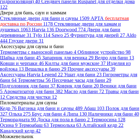
гидроизоляция)
40
Сендвич панели Ruspanel для отделки дома
122
Двери для бань, саун и хаммам
Стеклянные двери для бани и сауны
1509
АРТА
бесплатная
доставка по России
1178
Стеклянные двери для хамам и
душевых
1063
Harvia
136
Doorwood
774
Двери для бани
деревянные
31
Tylo
114
Sawo
25
Фурнитура для дверей
27
Aldo
444
Глухие двери
31
Аксессуары для сауны и бани
Термометры с выносной панелью
4
Обливное устройство
98
Шайка для бани
45
Запарник для веника
29
Ведро для бани
13
Ковши и черпаки
46
Килты для бани мужские
37
Изделия из
войлока
13
Вешалка в баню
29
Прочие аксессуары
39
Аксессуары Harvia Legend
22
Ушат для бани
23
Гигрометры для
бани
64
Термометры
56
Песочные часы для бани
29
Подголовник для бани
37
Коврик для бани
20
Веники для бани
5
Ароматизатор для бани
382
Масло для бани
72
Травы для бани
12
Средства для чистки
12
Пиломатериалы для сауны
Кедр
76
Вагонка для бани и сауны
489
Абаш
103
Полок для бани
327
Ольха
275
Брус для бани
4
Липа
130
Наличники для бани
40
Терморадиата
90
Доска для пола в баню
2
Термоосина
128
Осина
9
Термоабаш
63
Термоольха
63
Алтайский кедр
22
Канадский кедр
42
Можжевельник