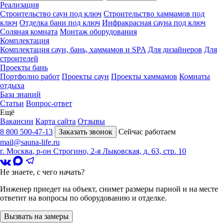
Реализация
Строительство саун под ключ
Строительство хаммамов под
ключ
Отделка бани под ключ
Инфракрасная сауна под ключ
Соляная комната
Монтаж оборудования
Комплектация
Комплектация саун, бань, хаммамов и SPA
Для дизайнеров
Для
строителей
Проекты бань
Портфолио работ
Проекты саун
Проекты хаммамов
Комнаты
отдыха
База знаний
Статьи
Вопрос-ответ
Ещё
Вакансии
Карта сайта
Отзывы
8 800 500-47-13
Заказать звонок
Сейчас работаем
mail@sauna-life.ru
г. Москва
,
р-он Строгино, 2-я Лыковская, д. 63, стр. 10
Не знаете, с чего начать?
Инженер приедет на объект, снимет размеры парной и на месте
ответит на вопросы по оборудованию и отделке.
Вызвать на замеры