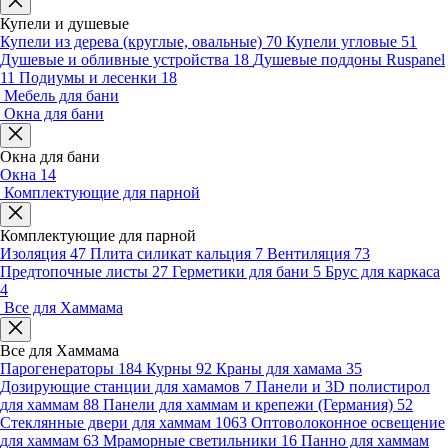
Купели и душевые
Купели из дерева (круглые, овальные)
70
Купели угловые
51
Душевые и обливные устройства
18
Душевые поддоны Ruspanel
11
Подиумы и лесенки
18
Мебель для бани
Окна для бани
Окна для бани
Окна
14
Комплектующие для парной
Комплектующие для парной
Изоляция
47
Плита силикат кальция
7
Вентиляция
73
Предтопочные листы
27
Герметики для бани
5
Брус для каркаса
4
Все для Хаммама
Все для Хаммама
Парогенераторы
184
Курны
92
Краны для хамама
35
Дозирующие станции для хамамов
7
Панели и 3D полистирол
для хаммам
88
Панели для хаммам и крепежи (Германия)
52
Стеклянные двери для хаммам
1063
Оптоволоконное освещение
для хаммам
63
Мраморные светильники
16
Панно для хаммам