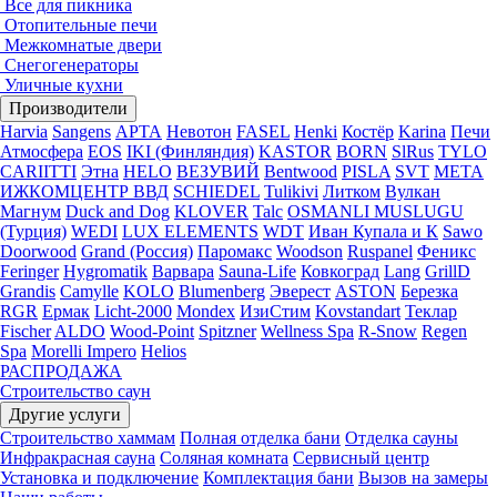
Все для пикника
Отопительные печи
Межкомнатые двери
Снегогенераторы
Уличные кухни
Производители
Harvia
Sangens
АРТА
Невотон
FASEL
Henki
Костёр
Karina
Печи
Атмосфера
EOS
IKI (Финляндия)
KASTOR
BORN
SlRus
TYLO
CARIITTI
Этна
HELO
ВЕЗУВИЙ
Bentwood
PISLA
SVT
МЕТА
ИЖКОМЦЕНТР ВВД
SCHIEDEL
Tulikivi
Литком
Вулкан
Магнум
Duck and Dog
KLOVER
Talc
OSMANLI MUSLUGU
(Турция)
WEDI
LUX ELEMENTS
WDT
Иван Купала и К
Sawo
Doorwood
Grand (Россия)
Паромакс
Woodson
Ruspanel
Феникс
Feringer
Hygromatik
Варвара
Sauna-Life
Ковкоград
Lang
GrillD
Grandis
Camylle
KOLO
Blumenberg
Эверест
ASTON
Березка
RGR
Ермак
Licht-2000
Mondex
ИзиСтим
Kovstandart
Теклар
Fischer
ALDO
Wood-Point
Spitzner
Wellness Spa
R-Snow
Regen
Spa
Morelli Impero
Helios
РАСПРОДАЖА
Строительство саун
Другие услуги
Строительство хаммам
Полная отделка бани
Отделка сауны
Инфракрасная сауна
Соляная комната
Сервисный центр
Установка и подключение
Комплектация бани
Вызов на замеры