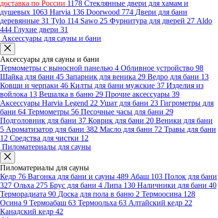
доставка по России
1178
Стеклянные двери для хамам и
душевых
1063
Harvia
136
Doorwood
774
Двери для бани
деревянные
31
Tylo
114
Sawo
25
Фурнитура для дверей
27
Aldo
444
Глухие двери
31
Аксессуары для сауны и бани
Аксессуары для сауны и бани
Термометры с выносной панелью
4
Обливное устройство
98
Шайка для бани
45
Запарник для веника
29
Ведро для бани
13
Ковши и черпаки
46
Килты для бани мужские
37
Изделия из
войлока
13
Вешалка в баню
29
Прочие аксессуары
39
Аксессуары Harvia Legend
22
Ушат для бани
23
Гигрометры для
бани
64
Термометры
56
Песочные часы для бани
29
Подголовник для бани
37
Коврик для бани
20
Веники для бани
5
Ароматизатор для бани
382
Масло для бани
72
Травы для бани
12
Средства для чистки
12
Пиломатериалы для сауны
Пиломатериалы для сауны
Кедр
76
Вагонка для бани и сауны
489
Абаш
103
Полок для бани
327
Ольха
275
Брус для бани
4
Липа
130
Наличники для бани
40
Терморадиата
90
Доска для пола в баню
2
Термоосина
128
Осина
9
Термоабаш
63
Термоольха
63
Алтайский кедр
22
Канадский кедр
42