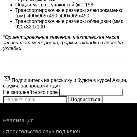
Общая масса с упаковкой (кг): 158
Транспортировочные размеры электрокаменки
(мм): 490x965x490; 490x965x490
Транспортировочные размеры облицовки (мм):
920x820x100
*Ориентировочные значения. Фактическая масса
зависит от материала, формы закладки и способа
укладки.
Подпишитесь на рассылку и будьте в курсе! Акции,
скидки, распродажи ждут!
Не заполняйте это поле
Подписаться
ВНИМАНИЕ!
Реализация
Производитель
Sangens
Строительство саун под ключ
Мощность, кВт
18