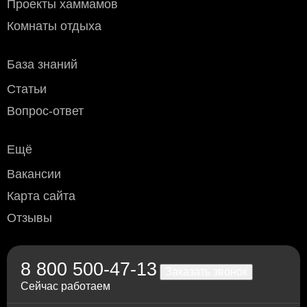
Проекты хаммамов
Сервис и другие компании которые вам удобны.
Стоимость доставки
до транспортной компании в
Комнаты отдыха
пределах МКАД:
- мелкогабаритного груза (до 50х40х70 см) - 800 рублей
- крупногабаритного - 1200 рублей
База знаний
Условия оплаты
Статьи
Наличный расчёт
: возможен при доставке курьером или
Вопрос-ответ
самовывозе (Москва и область).
Безналичный расчёт
:
Ещё
Дебетовой или кредитной пластиковой картой
при
самовывозе с нашего склада в Москве, а также при
Вакансии
доставке водителем по Москве и области
(необходимо уточнить перед доставкой)
Карта сайта
Переводом по счёту: для физлиц — через любой
Отзывы
банк; для юрлиц и ИП — без НДС, по
предварительной заявке.
Через приложение Сбербанк онлайн
Переводом на карту Сбербанка
8 800 500-47-13
По счету в отделении любого банка
Заказать звонок
Сейчас работаем