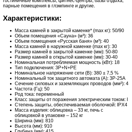
гостиничные комплексы, фитнес-центры, базы отдыха,
парные помещения в глэмпинге и другие.
Характеристики:
Масса камней в закрытой каменке* (max кг): 50/90
Объем помещения «Сауна» (м³): 36
Объем помещения «Русская баня» (м³): 40
Масса камней в наружной каменке (max кг): 30
Размер камней в закрытой каменке (мм): 50-80
Размер камней в открытой каменке (мм): 30-40
Номинальная потребляемая мощность (кВт): 18
Тип подключения: 3P+N+PE
Номинальное напряжение сети (В): 380 ± 7,5 %
Номинальный ток защитного автомата (А): 3P-25A
Сечение силовых и заземляющих проводов (мм²): 4
Частота (Гц): 50
Род тока: переменный
Класс защиты от поражения электрическим током: I
Степень защиты, обеспечиваемая оболочкой: IPX4
Масса изделия: облицовка – 33 кг, печь с
облицовкой в упаковке – 152 кг
Ширина (мм): 810
Высота (мм): 910
Глубина (мм): 415