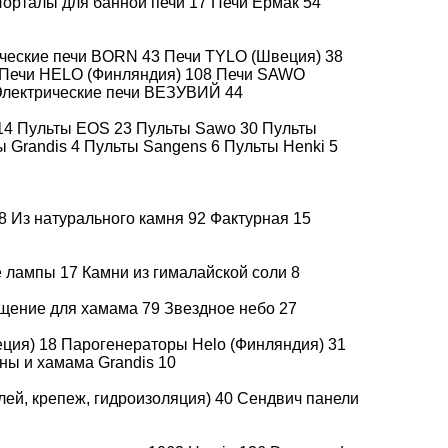
орталы для банной печи
17
Печи Ермак
54
ические печи BORN
43
Печи TYLO (Швеция)
38
Оплата
Подробнее
Печи HELO (Финляндия)
108
Печи SAWO
лектрические печи ВЕЗУВИЙ
44
14
Пульты EOS
23
Пульты Sawo
30
Пульты
ы Grandis
4
Пульты Sangens
6
Пульты Henki
5
8
Из натурального камня
92
Фактурная
15
е лампы
17
Камни из гималайской соли
8
щение для хамама
79
Звездное небо
27
еция)
18
Парогенераторы Helo (Финляндия)
31
ны и хамама Grandis
10
лей, крепеж, гидроизоляция)
40
Сендвич панели