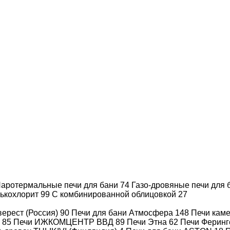
Производитель
Sangens
Мощность, кВт
15
Объем
24 - 28 м³
Объем помещения
24
«Сауна» (м³)
Объем помещения
28
«Русская баня» (м³)
Вес камней
50 кг.
Все характеристики
аротермальные печи для бани
74
Газо-дровяные печи для
лькохлорит
99
С комбинированной облицовкой
27
Полное описание
ерест (Россия)
90
Печи для бани Атмосфера
148
Печи каме
)
85
Печи ИЖКОМЦЕНТР ВВД
89
Печи Этна
62
Печи Феринг