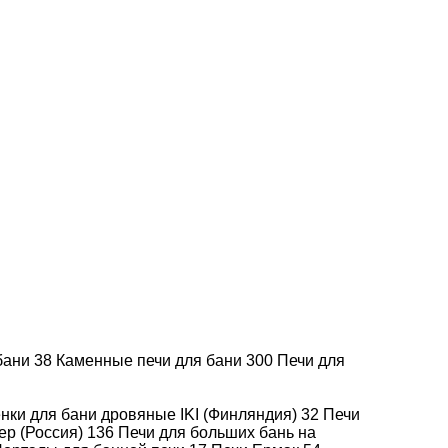
Добавить к сравнению
Артикул -
В наличии
S000675
689.990
Хочу дешевле!
689.990
Итого
В корзину
 бани
38
Каменные печи для бани
Купить в 1 клик
300
Печи для
нки для бани дровяные IKI (Финляндия)
32
Печи
ер (Россия)
136
Печи для больших бань на
Доставка
Подробнее