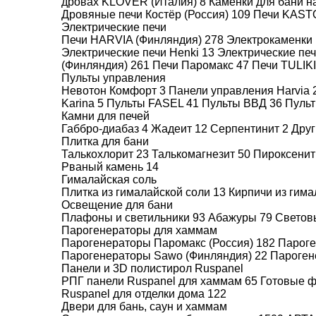
дровах KLOVER (Италия)
8
Каменки для бани н
Дровяные печи Костёр (Россия)
109
Печи KAST
Электрические печи
Печи HARVIA (Финляндия)
278
Электрокаменки 
Электрические печи Henki
13
Электрические пе
(Финляндия)
261
Печи Паромакс
47
Печи TULIK
Пульты управления
Невотон Комфорт
3
Панели управления Harvia
Karina
5
Пульты FASEL
41
Пульты ВВД
36
Пуль
Камни для печей
Добавьте к товару Sang
Габбро-диабаз
4
Жадеит
12
Серпентинит
2
Друг
Плитка для бани
Кирпич)
Талькохлорит
23
Талькомагнезит
50
Пироксени
Рваный камень
14
Гималайская соль
Плитка из гималайской соли
13
Кирпичи из гим
Освещение для бани
Плафоны и светильники
93
Абажуры
79
Светов
Парогенераторы для хаммам
Парогенераторы Паромакс (Россия)
182
Пароге
Парогенераторы Sawo (Финляндия)
22
Пароген
Камни для
Установка 
Панели и 3D полистирол Ruspanel
печи
подключен
РПГ панели Ruspanel для хаммам
65
Готовые 
10.000
В комплект не входят
Ruspanel для отделки дома
122
Двери для бань, саун и хаммам