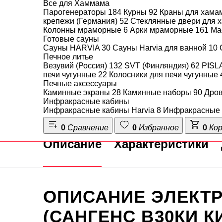
Блок управления Sangens
Все для Хаммама
Парогенераторы
184
Курны
92
Краны для хама
Block 15-18 (Сангенс Блок
крепежи (Германия)
52
Стеклянные двери для
15-18)
Колонны мраморные
6
Арки мраморные
161
Ма
Готовые сауны
Сауны HARVIA
30
Сауны Harvia для ванной
10
Печное литье
Везувий (Россия)
132
SVT (Финляндия)
62
PISL
печи чугунные
22
Колосники для печи чугунные
ПОКУПАЙТЕ У
Печные аксессуары
ЛУЧШИХ
Каминные экраны
28
Каминные наборы
90
Дро
Инфракрасные кабины
Инфракрасные кабины Harvia
8
Инфракрасные 
0
Сравнение
0
Избранное
0
Ко
Описание
Характеристики
ОПИСАНИЕ ЭЛЕКТР
(САНГЕНС В30КИ К