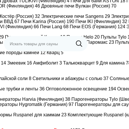
а дровах TULIKIVI (Финляндия)
4
Печи для бани ASTON
18
П
OR (Финляндия)
46
Дровяные печи Вулкан (Россия)
70
Костёр (Россия)
32
Электрические печи Sangens
29
Электр
чи ВВД
67
Печи Karina (Россия)
190
Печи IKI (Финляндия)
32
IVI (Финляндия)
66
Печи Lang
68
Печи EOS (Германия)
124
Э
29
Пульты для печей Костер
12
Пульты Helo
20
Пульты Tylo
ты BORN
13
Пульты ВЕЗУВИЙ
3
Пульты Паромакс
23
Пульт
ens W30B Brick (Сангенс В30КИ
ие породы камней
12
Кварц
5
т
14
Змеевик
16
Амфиболит
3
Талькокварцит
9
Для камина
7
алайской соли
8
Светильники и абажуры с солью
37
Соляны
ые трубки и ленты
36
Оптоволоконное освещение
194
Осве
нераторы Harvia (Финляндия)
38
Парогенераторы Tylo (Шв
ераторы Hygromatik (Германия)
97
Парогенераторы для сау
/
ие
формы Ruspanel для хаммам
23
Комплектующие Ruspanel (к