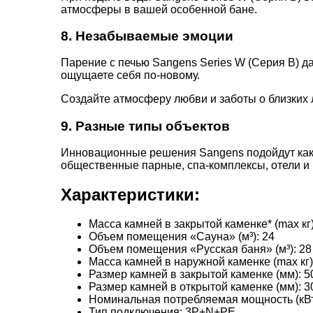
атмосферы в вашей особенной бане.
8. Незабываемые эмоции
Парение с печью Sangens Series W (Серия В) да
ощущаете себя по-новому.
Создайте атмосферу любви и заботы о близких 
9. Разные типы объектов
Инновационные решения Sangens подойдут как 
общественные парные, спа-комплексы, отели и 
Характеристики:
Масса камней в закрытой каменке* (max кг)
Объем помещения «Сауна» (м³): 24
Объем помещения «Русская баня» (м³): 28
Масса камней в наружной каменке (max кг)
Размер камней в закрытой каменке (мм): 5
Размер камней в открытой каменке (мм): 3
Номинальная потребляемая мощность (кВт
Тип подключения: 3P+N+PE