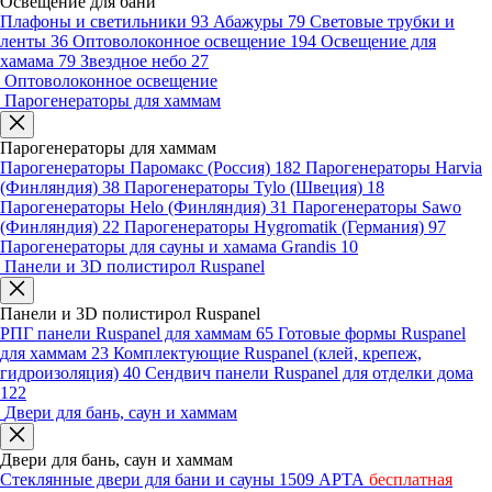
Освещение для бани
Плафоны и светильники
93
Абажуры
79
Световые трубки и
ленты
36
Оптоволоконное освещение
194
Освещение для
хамама
79
Звездное небо
27
Оптоволоконное освещение
Парогенераторы для хаммам
Парогенераторы для хаммам
Парогенераторы Паромакс (Россия)
182
Парогенераторы Harvia
(Финляндия)
38
Парогенераторы Tylo (Швеция)
18
Парогенераторы Helo (Финляндия)
31
Парогенераторы Sawo
(Финляндия)
22
Парогенераторы Hygromatik (Германия)
97
Парогенераторы для сауны и хамама Grandis
10
Панели и 3D полистирол Ruspanel
Панели и 3D полистирол Ruspanel
РПГ панели Ruspanel для хаммам
65
Готовые формы Ruspanel
для хаммам
23
Комплектующие Ruspanel (клей, крепеж,
гидроизоляция)
40
Сендвич панели Ruspanel для отделки дома
122
Двери для бань, саун и хаммам
Двери для бань, саун и хаммам
Стеклянные двери для бани и сауны
1509
АРТА
бесплатная