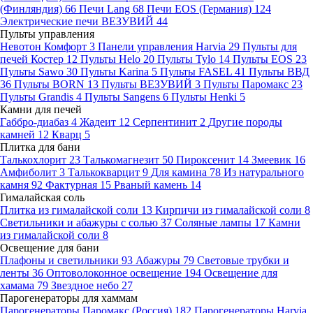
(Финляндия)
66
Печи Lang
68
Печи EOS (Германия)
124
Электрические печи ВЕЗУВИЙ
44
Пульты управления
Невотон Комфорт
3
Панели управления Harvia
29
Пульты для
печей Костер
12
Пульты Helo
20
Пульты Tylo
14
Пульты EOS
23
Пульты Sawo
30
Пульты Karina
5
Пульты FASEL
41
Пульты ВВД
36
Пульты BORN
13
Пульты ВЕЗУВИЙ
3
Пульты Паромакс
23
Пульты Grandis
4
Пульты Sangens
6
Пульты Henki
5
Камни для печей
Габбро-диабаз
4
Жадеит
12
Серпентинит
2
Другие породы
камней
12
Кварц
5
Плитка для бани
Талькохлорит
23
Талькомагнезит
50
Пироксенит
14
Змеевик
16
Амфиболит
3
Талькокварцит
9
Для камина
78
Из натурального
камня
92
Фактурная
15
Рваный камень
14
Гималайская соль
Плитка из гималайской соли
13
Кирпичи из гималайской соли
8
Светильники и абажуры с солью
37
Соляные лампы
17
Камни
из гималайской соли
8
Освещение для бани
Плафоны и светильники
93
Абажуры
79
Световые трубки и
ленты
36
Оптоволоконное освещение
194
Освещение для
хамама
79
Звездное небо
27
Парогенераторы для хаммам
Парогенераторы Паромакс (Россия)
182
Парогенераторы Harvia