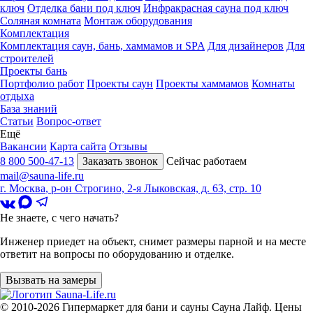
ключ
Отделка бани под ключ
Инфракрасная сауна под ключ
Соляная комната
Монтаж оборудования
Комплектация
Комплектация саун, бань, хаммамов и SPA
Для дизайнеров
Для
строителей
Проекты бань
Портфолио работ
Проекты саун
Проекты хаммамов
Комнаты
отдыха
База знаний
Статьи
Вопрос-ответ
Ещё
Вакансии
Карта сайта
Отзывы
8 800 500-47-13
Заказать звонок
Сейчас работаем
mail@sauna-life.ru
г. Москва
,
р-он Строгино, 2-я Лыковская, д. 63, стр. 10
Не знаете, с чего начать?
Инженер приедет на объект, снимет размеры парной и на месте
ответит на вопросы по оборудованию и отделке.
Вызвать на замеры
© 2010-2026
Гипермаркет для бани и сауны Сауна Лайф
.
Цены