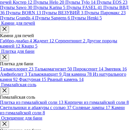
печей Костер
12
Пульты Helo
20
Пульты Tylo
14
Пульты EOS
23
Пульты Sawo
30
Пульты Karina
5
Пульты FASEL
41
Пульты ВВД
36
Пульты BORN
13
Пульты ВЕЗУВИЙ
3
Пульты Паромакс
23
Пульты Grandis
4
Пульты Sangens
6
Пульты Henki
5
Камни для печей
Камни для печей
Габбро-диабаз
4
Жадеит
12
Серпентинит
2
Другие породы
камней
12
Кварц
5
Плитка для бани
Плитка для бани
Талькохлорит
23
Талькомагнезит
50
Пироксенит
14
Змеевик
16
Амфиболит
3
Талькокварцит
9
Для камина
78
Из натурального
камня
92
Фактурная
15
Рваный камень
14
Гималайская соль
Гималайская соль
Плитка из гималайской соли
13
Кирпичи из гималайской соли
8
Светильники и абажуры с солью
37
Соляные лампы
17
Камни
из гималайской соли
8
Освещение для бани