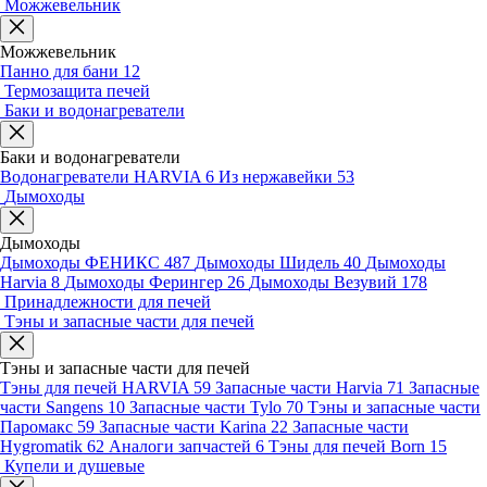
Можжевельник
Можжевельник
Панно для бани
12
Термозащита печей
Баки и водонагреватели
Баки и водонагреватели
Водонагреватели HARVIA
6
Из нержавейки
53
Дымоходы
Дымоходы
Дымоходы ФЕНИКС
487
Дымоходы Шидель
40
Дымоходы
Harvia
8
Дымоходы Ферингер
26
Дымоходы Везувий
178
Принадлежности для печей
Тэны и запасные части для печей
Тэны и запасные части для печей
Тэны для печей HARVIA
59
Запасные части Harvia
71
Запасные
части Sangens
10
Запасные части Tylo
70
Тэны и запасные части
Паромакс
59
Запасные части Karina
22
Запасные части
Hygromatik
62
Аналоги запчастей
6
Тэны для печей Born
15
Купели и душевые