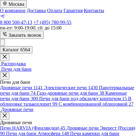
Москва
О компании
Доставка
Оплата
Гарантия
Контакты
8 800 500-47-13
+7 (495) 780-99-55
пн-пт: 9:00-19:00, сб: до 15:00
Заказать звонок
Каталог 6564
Распродажа
Печи для бани
Печи для бани
Дровяные печи
1141
Электрические печи
1430
Паротермальные
печи для бани
74
Газо-дровяные печи для бани
38
Каменные
печи для бани
300
Печи для бани под обкладку кирпичом
15
В
облицовке талькохлорит
99
С комбинированной облицовкой
27
Дровяные печи
Дровяные печи
Печи HARVIA (Финляндия)
45
Дровяные печи Эверест (Россия)
90
Печи для бани Атмосфера
148
Печи каменки для бани