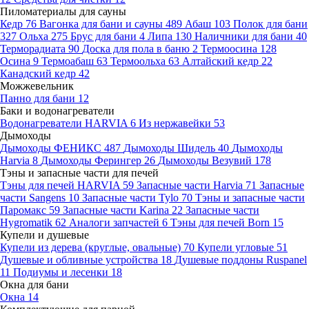
Пиломатериалы для сауны
Кедр
76
Вагонка для бани и сауны
489
Абаш
103
Полок для бани
327
Ольха
275
Брус для бани
4
Липа
130
Наличники для бани
40
Терморадиата
90
Доска для пола в баню
2
Термоосина
128
Осина
9
Термоабаш
63
Термоольха
63
Алтайский кедр
22
Канадский кедр
42
Можжевельник
Панно для бани
12
Баки и водонагреватели
Водонагреватели HARVIA
6
Из нержавейки
53
Дымоходы
Дымоходы ФЕНИКС
487
Дымоходы Шидель
40
Дымоходы
Harvia
8
Дымоходы Ферингер
26
Дымоходы Везувий
178
Тэны и запасные части для печей
Тэны для печей HARVIA
59
Запасные части Harvia
71
Запасные
части Sangens
10
Запасные части Tylo
70
Тэны и запасные части
Паромакс
59
Запасные части Karina
22
Запасные части
Hygromatik
62
Аналоги запчастей
6
Тэны для печей Born
15
Купели и душевые
Купели из дерева (круглые, овальные)
70
Купели угловые
51
Душевые и обливные устройства
18
Душевые поддоны Ruspanel
11
Подиумы и лесенки
18
Окна для бани
Окна
14