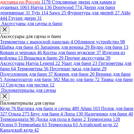
доставка по России
1178
Стеклянные двери для хамам и
душевых
1063
Harvia
136
Doorwood
774
Двери для бани
деревянные
31
Tylo
114
Sawo
25
Фурнитура для дверей
27
Aldo
444
Глухие двери
31
Аксессуары для сауны и бани
Аксессуары для сауны и бани
Термометры с выносной панелью
4
Обливное устройство
98
Шайка для бани
45
Запарник для веника
29
Ведро для бани
13
Ковши и черпаки
46
Килты для бани мужские
37
Изделия из
войлока
13
Вешалка в баню
29
Прочие аксессуары
39
Аксессуары Harvia Legend
22
Ушат для бани
23
Гигрометры для
бани
64
Термометры
56
Песочные часы для бани
29
Подголовник для бани
37
Коврик для бани
20
Веники для бани
5
Ароматизатор для бани
382
Масло для бани
72
Травы для бани
12
Средства для чистки
12
Пиломатериалы для сауны
Пиломатериалы для сауны
Кедр
76
Вагонка для бани и сауны
489
Абаш
103
Полок для бани
327
Ольха
275
Брус для бани
4
Липа
130
Наличники для бани
40
Терморадиата
90
Доска для пола в баню
2
Термоосина
128
Осина
9
Термоабаш
63
Термоольха
63
Алтайский кедр
22
Канадский кедр
42