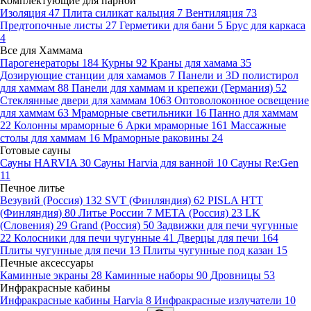
Комплектующие для парной
Изоляция
47
Плита силикат кальция
7
Вентиляция
73
Предтопочные листы
27
Герметики для бани
5
Брус для каркаса
4
Все для Хаммама
Парогенераторы
184
Курны
92
Краны для хамама
35
Дозирующие станции для хамамов
7
Панели и 3D полистирол
для хаммам
88
Панели для хаммам и крепежи (Германия)
52
Стеклянные двери для хаммам
1063
Оптоволоконное освещение
для хаммам
63
Мраморные светильники
16
Панно для хаммам
22
Колонны мраморные
6
Арки мраморные
161
Массажные
столы для хаммам
16
Мраморные раковины
24
Готовые сауны
Сауны HARVIA
30
Сауны Harvia для ванной
10
Сауны Re:Gen
11
Печное литье
Везувий (Россия)
132
SVT (Финляндия)
62
PISLA HTT
(Финляндия)
80
Литье России
7
МЕТА (Россия)
23
LK
(Словения)
29
Grand (Россия)
50
Задвижки для печи чугунные
22
Колосники для печи чугунные
41
Дверцы для печи
164
Плиты чугунные для печи
13
Плиты чугунные под казан
15
Печные аксессуары
Каминные экраны
28
Каминные наборы
90
Дровницы
53
Инфракрасные кабины
Инфракрасные кабины Harvia
8
Инфракрасные излучатели
10