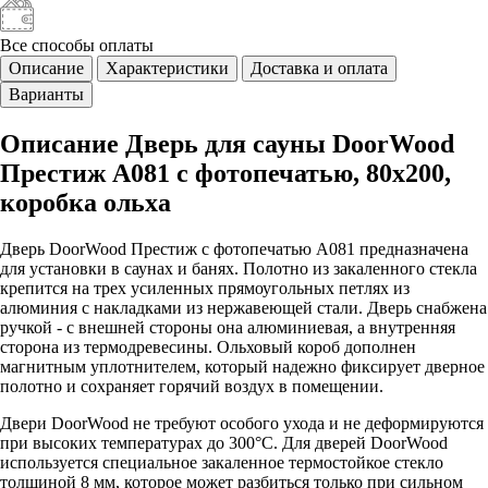
Все способы
оплаты
Описание
Характеристики
Доставка и оплата
Варианты
Описание Дверь для сауны DoorWood
Престиж А081 с фотопечатью, 80х200,
коробка ольха
Дверь DoorWood Престиж с фотопечатью А081 предназначена
для установки в саунах и банях. Полотно из закаленного стекла
крепится на трех усиленных прямоугольных петлях из
алюминия с накладками из нержавеющей стали. Дверь снабжена
ручкой - с внешней стороны она алюминиевая, а внутренняя
сторона из термодревесины. Ольховый короб дополнен
магнитным уплотнителем, который надежно фиксирует дверное
полотно и сохраняет горячий воздух в помещении.
Двери DoorWood не требуют особого ухода и не деформируются
при высоких температурах до 300°C. Для дверей DoorWood
используется специальное закаленное термостойкое стекло
толщиной 8 мм, которое может разбиться только при сильном