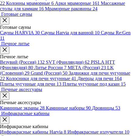
22
Колонны мраморные
6
Арки мраморные
161
Массажные
столы для хаммам
16
Мраморные раковины
24
Готовые сауны
Готовые сауны
Сауны HARVIA
30
Сауны Harvia для ванной
10
Сауны Re:Gen
11
Печное литье
Печное литье
Везувий (Россия)
132
SVT (Финляндия)
62
PISLA HTT
(Финляндия)
80
Литье России
7
МЕТА (Россия)
23
LK
(Словения)
29
Grand (Россия)
50
Задвижки для печи чугунные
22
Колосники для печи чугунные
41
Дверцы для печи
164
Плиты чугунные для печи
13
Плиты чугунные под казан
15
Печные аксессуары
Печные аксессуары
Каминные экраны
28
Каминные наборы
90
Дровницы
53
Инфракрасные кабины
Инфракрасные кабины
Инфракрасные кабины Harvia
8
Инфракрасные излучатели
10