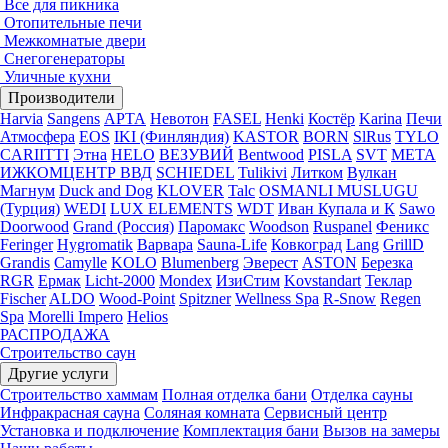
Все для пикника
Отопительные печи
Межкомнатые двери
Снегогенераторы
Уличные кухни
Производители
Harvia
Sangens
АРТА
Невотон
FASEL
Henki
Костёр
Karina
Печи
Атмосфера
EOS
IKI (Финляндия)
KASTOR
BORN
SlRus
TYLO
CARIITTI
Этна
HELO
ВЕЗУВИЙ
Bentwood
PISLA
SVT
МЕТА
ИЖКОМЦЕНТР ВВД
SCHIEDEL
Tulikivi
Литком
Вулкан
Магнум
Duck and Dog
KLOVER
Talc
OSMANLI MUSLUGU
(Турция)
WEDI
LUX ELEMENTS
WDT
Иван Купала и К
Sawo
Doorwood
Grand (Россия)
Паромакс
Woodson
Ruspanel
Феникс
Feringer
Hygromatik
Варвара
Sauna-Life
Ковкоград
Lang
GrillD
Grandis
Camylle
KOLO
Blumenberg
Эверест
ASTON
Березка
RGR
Ермак
Licht-2000
Mondex
ИзиСтим
Kovstandart
Теклар
Fischer
ALDO
Wood-Point
Spitzner
Wellness Spa
R-Snow
Regen
Spa
Morelli Impero
Helios
РАСПРОДАЖА
Строительство саун
Другие услуги
Строительство хаммам
Полная отделка бани
Отделка сауны
Инфракрасная сауна
Соляная комната
Сервисный центр
Установка и подключение
Комплектация бани
Вызов на замеры