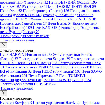
дровяные IKI (Финляндия)
32
Печи ВЕЗУВИЙ (Россия)
195
Печи ВАРВАРА (Россия)
85
Печи ИЖКОМЦЕНТР ВВД
89
Печи Этна
62
Печи Ферингер (Россия)
136
Печи для больших
бань на дровах KLOVER (Италия)
8
Каменки для бани на
дровах TULIKIVI (Финляндия)
4
Печи для бани ASTON
18
Порталы для банной печи
17
Печи Ермак
54
Дровяные печи
Костёр (Россия)
109
Печи KASTOR (Финляндия)
46
Дровяные
печи Вулкан (Россия)
70
Облицовки для банных печей
Электрические печи
Электрические печи
Печи HARVIA (Финляндия)
278
Электрокаменки Костёр
(Россия)
32
Электрические печи Sangens
29
Электрические печи
BORN
43
Печи TYLO (Швеция)
38
Электрические печи Henki
13
Электрические печи ВВД
67
Печи Karina (Россия)
190
Печи
IKI (Финляндия)
32
Печи HELO (Финляндия)
108
Печи SAWO
(Финляндия)
261
Печи Паромакс
47
Печи TULIKIVI
(Финляндия)
66
Печи Lang
68
Печи EOS (Германия)
124
Электрические печи ВЕЗУВИЙ
44
Пульты управления
Пульты управления
Невотон Комфорт
3
Панели управления Harvia
29
Пульты для