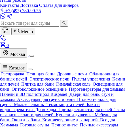
Наши работы
Контакты
Доставка
Оплата
Для дилеров
+7 (495) 780-99-55
Меню
0
Москва
Каталог
Распродажа
Печи для бани
Дровяные печи
Облицовки для
банных печей
Электрические печи
Пульты управления
Камни
для печей
Плитка для бани
Гималайская соль
Освещение для
бани
Оптоволоконное освещение
Парогенераторы для хаммам
Панели и 3D полистирол Ruspanel
Двери для бань, саун и
хаммам
Аксессуары для сауны и бани
Пиломатериалы для
сауны
Можжевельник
Термозащита печей
Баки и
водонагреватели
Дымоходы
Принадлежности для печей
Тэны
и запасные части для печей
Купели и душевые
Мебель для
бани
Окна для бани
Комплектующие для парной
Все для
Хаммама
Готовые сауны
Печное литье
Печные аксессуары