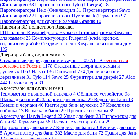
(Финляндия)
38
Парогенераторы Tylo (Швеция)
18
Парогенераторы Helo (Финляндия)
31
Парогенераторы Sawo
(Финляндия)
22
Парогенераторы Hygromatik (Германия)
97
Парогенераторы для сауны и хамама Grandis
10
Панели и 3D полистирол Ruspanel
РПГ панели Ruspanel для хаммам
65
Готовые формы Ruspanel
для хаммам
23
Комплектующие Ruspanel (клей, крепеж,
гидроизоляция)
40
Сендвич панели Ruspanel для отделки дома
122
Двери для бань, саун и хаммам
Стеклянные двери для бани и сауны
1509
АРТА
бесплатная
доставка по России
1178
Стеклянные двери для хамам и
душевых
1063
Harvia
136
Doorwood
774
Двери для бани
деревянные
31
Tylo
114
Sawo
25
Фурнитура для дверей
27
Aldo
444
Глухие двери
31
Аксессуары для сауны и бани
Термометры с выносной панелью
4
Обливное устройство
98
Шайка для бани
45
Запарник для веника
29
Ведро для бани
13
Ковши и черпаки
46
Килты для бани мужские
37
Изделия из
войлока
13
Вешалка в баню
29
Прочие аксессуары
39
Аксессуары Harvia Legend
22
Ушат для бани
23
Гигрометры для
бани
64
Термометры
56
Песочные часы для бани
29
Подголовник для бани
37
Коврик для бани
20
Веники для бани
5
Ароматизатор для бани
382
Масло для бани
72
Травы для бани
12
Средства для чистки
12