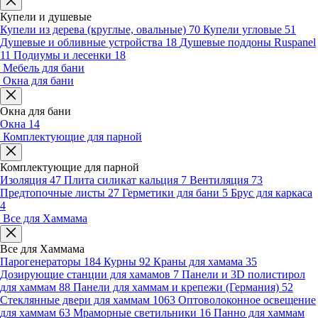
Купели и душевые
Купели из дерева (круглые, овальные)
70
Купели угловые
51
Душевые и обливные устройства
18
Душевые поддоны Ruspanel
11
Подиумы и лесенки
18
Мебель для бани
Окна для бани
Окна для бани
Окна
14
Комплектующие для парной
Комплектующие для парной
Изоляция
47
Плита силикат кальция
7
Вентиляция
73
Предтопочные листы
27
Герметики для бани
5
Брус для каркаса
4
Все для Хаммама
Все для Хаммама
Парогенераторы
184
Курны
92
Краны для хамама
35
Дозирующие станции для хамамов
7
Панели и 3D полистирол
для хаммам
88
Панели для хаммам и крепежи (Германия)
52
Стеклянные двери для хаммам
1063
Оптоволоконное освещение
для хаммам
63
Мраморные светильники
16
Панно для хаммам