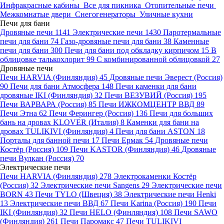
Инфракрасные кабины
Все для пикника
Отопительные печи
Межкомнатые двери
Снегогенераторы
Уличные кухни
Печи для бани
Дровяные печи
1141
Электрические печи
1430
Паротермальные
печи для бани
74
Газо-дровяные печи для бани
38
Каменные
печи для бани
300
Печи для бани под обкладку кирпичом
15
В
облицовке талькохлорит
99
С комбинированной облицовкой
27
Дровяные печи
Печи HARVIA (Финляндия)
45
Дровяные печи Эверест (Россия)
90
Печи для бани Атмосфера
148
Печи каменки для бани
дровяные IKI (Финляндия)
32
Печи ВЕЗУВИЙ (Россия)
195
Печи ВАРВАРА (Россия)
85
Печи ИЖКОМЦЕНТР ВВД
89
Печи Этна
62
Печи Ферингер (Россия)
136
Печи для больших
бань на дровах KLOVER (Италия)
8
Каменки для бани на
дровах TULIKIVI (Финляндия)
4
Печи для бани ASTON
18
Порталы для банной печи
17
Печи Ермак
54
Дровяные печи
Костёр (Россия)
109
Печи KASTOR (Финляндия)
46
Дровяные
печи Вулкан (Россия)
70
Электрические печи
Печи HARVIA (Финляндия)
278
Электрокаменки Костёр
(Россия)
32
Электрические печи Sangens
29
Электрические печи
BORN
43
Печи TYLO (Швеция)
38
Электрические печи Henki
13
Электрические печи ВВД
67
Печи Karina (Россия)
190
Печи
IKI (Финляндия)
32
Печи HELO (Финляндия)
108
Печи SAWO
(Финляндия)
261
Печи Паромакс
47
Печи TULIKIVI