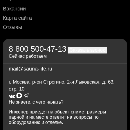
доставке водителем по Москве и области
(необходимо уточнить перед доставкой)
Дверь для сауны Aldo - бронза, рисунок -
Вакансии
Переводом по счёту: для физлиц — через любой
Стрекоза ночь 70x210
Карта сайта
банк; для юрлиц и ИП — без НДС, по
предварительной заявке.
Отзывы
Через приложение Сбербанк онлайн
Переводом на карту Сбербанка
По счету в отделении любого банка
8 800 500-47-13
Заказать звонок
Сейчас работаем
mail@sauna-life.ru
г. Москва
,
р-он Строгино, 2-я Лыковская, д. 63,
стр. 10
12.240
Дверь для сауны Aldo - бронза, рисунок -
Не знаете, с чего начать?
Стрекоза ночь 80x190
Инженер приедет на объект, снимет размеры
парной и на месте ответит на вопросы по
оборудованию и отделке.