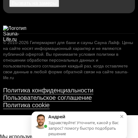
Вызвать на замеры
© 2010-2026
Гипермаркет для бани и сауны Сауна Лайф
.
Цены
на сайте носят информационный характер и не являются
публичной офертой. Вы принимаете условия
политики в
12.900
отношении обработки персональных данных
и
пользовательского соглашения
каждый раз, когда оставляете
Дверь для сауны Aldo - бронза, рисунок -
свои данные в любой форме обратной связи на сайте sauna-
Стрекоза ночь 80x200
life.ru
Политика конфиденциальности
Пользовательское соглашение
Политика cookie
×
Андрей
Здравствуйте! Уточните, какой у Вас
запрос? помогу быстро подобрать
решение
Мы используем файлы cookies
для улучшения работы