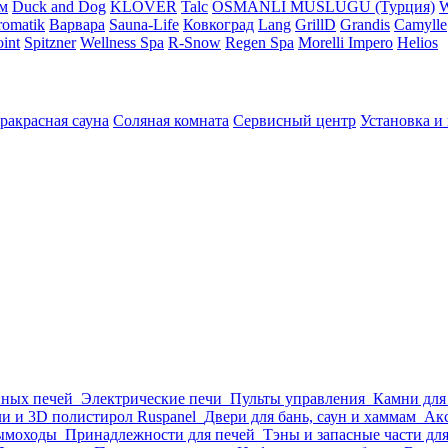
м
Duck and Dog
KLOVER
Talc
OSMANLI MUSLUGU (Турция)
omatik
Варвара
Sauna-Life
Ковкоград
Lang
GrillD
Grandis
Camylle
int
Spitzner
Wellness Spa
R-Snow
Regen Spa
Morelli Impero
Helios
ракрасная сауна
Соляная комната
Сервисный центр
Установка и
нных печей
Электрические печи
Пульты управления
Камни для
и и 3D полистирол Ruspanel
Двери для бань, саун и хаммам
Акс
ымоходы
Принадлежности для печей
Тэны и запасные части дл