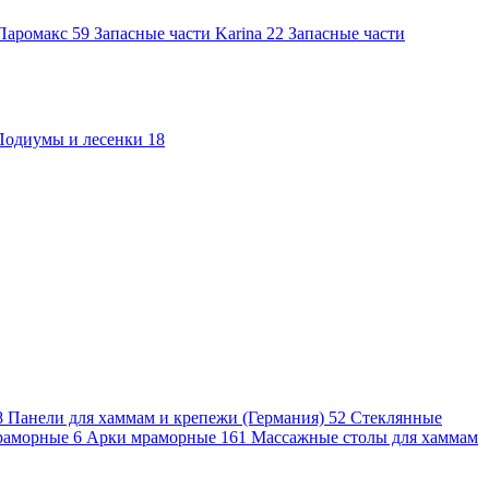
 Паромакс
59
Запасные части Karina
22
Запасные части
Подиумы и лесенки
18
8
Панели для хаммам и крепежи (Германия)
52
Стеклянные
раморные
6
Арки мраморные
161
Массажные столы для хаммам