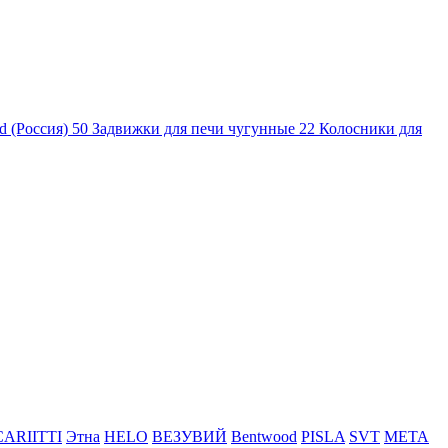
d (Россия)
50
Задвижки для печи чугунные
22
Колосники для
CARIITTI
Этна
HELO
ВЕЗУВИЙ
Bentwood
PISLA
SVT
МЕТА