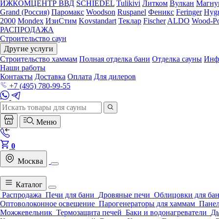
ИЖКОМЦЕНТР ВВД
SCHIEDEL
Tulikivi
Литком
Вулкан
Магну
Grand (Россия)
Паромакс
Woodson
Ruspanel
Феникс
Feringer
Hygr
2000
Mondex
ИзиСтим
Kovstandart
Теклар
Fischer
ALDO
Wood-Po
РАСПРОДАЖА
Строительство саун
Другие услуги
Строительство хаммам
Полная отделка бани
Отделка сауны
Инф
Наши работы
Контакты
Доставка
Оплата
Для дилеров
+7 (495) 780-99-55
Меню
0
Москва
Каталог
Распродажа
Печи для бани
Дровяные печи
Облицовки для ба
Оптоволоконное освещение
Парогенераторы для хаммам
Панел
Можжевельник
Термозащита печей
Баки и водонагреватели
Д