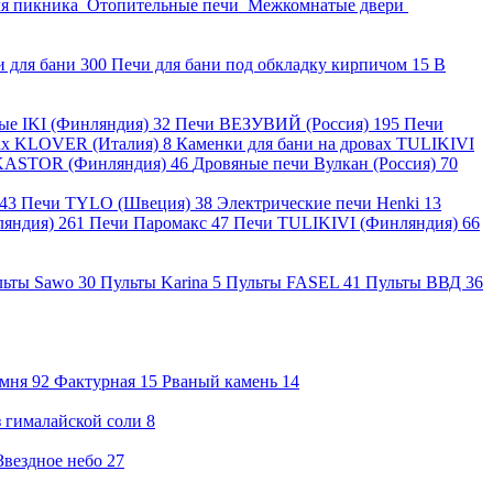
ля пикника
Отопительные печи
Межкомнатые двери
и для бани
300
Печи для бани под обкладку кирпичом
15
В
ные IKI (Финляндия)
32
Печи ВЕЗУВИЙ (Россия)
195
Печи
вах KLOVER (Италия)
8
Каменки для бани на дровах TULIKIVI
KASTOR (Финляндия)
46
Дровяные печи Вулкан (Россия)
70
43
Печи TYLO (Швеция)
38
Электрические печи Henki
13
ляндия)
261
Печи Паромакс
47
Печи TULIKIVI (Финляндия)
66
льты Sawo
30
Пульты Karina
5
Пульты FASEL
41
Пульты ВВД
36
амня
92
Фактурная
15
Рваный камень
14
 гималайской соли
8
Звездное небо
27