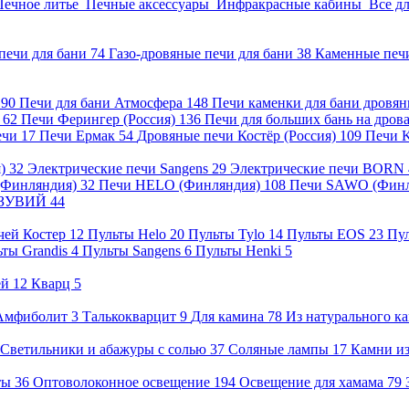
Печное литье
Печные аксессуары
Инфракрасные кабины
Все д
печи для бани
74
Газо-дровяные печи для бани
38
Каменные печ
)
90
Печи для бани Атмосфера
148
Печи каменки для бани дровя
а
62
Печи Ферингер (Россия)
136
Печи для больших бань на дро
ечи
17
Печи Ермак
54
Дровяные печи Костёр (Россия)
109
Печи 
я)
32
Электрические печи Sangens
29
Электрические печи BORN
 (Финляндия)
32
Печи HELO (Финляндия)
108
Печи SAWO (Фин
ВЕЗУВИЙ
44
чей Костер
12
Пульты Helo
20
Пульты Tylo
14
Пульты EOS
23
Пу
ьты Grandis
4
Пульты Sangens
6
Пульты Henki
5
ей
12
Кварц
5
Амфиболит
3
Талькокварцит
9
Для камина
78
Из натурального к
Светильники и абажуры с солью
37
Соляные лампы
17
Камни из
нты
36
Оптоволоконное освещение
194
Освещение для хамама
79