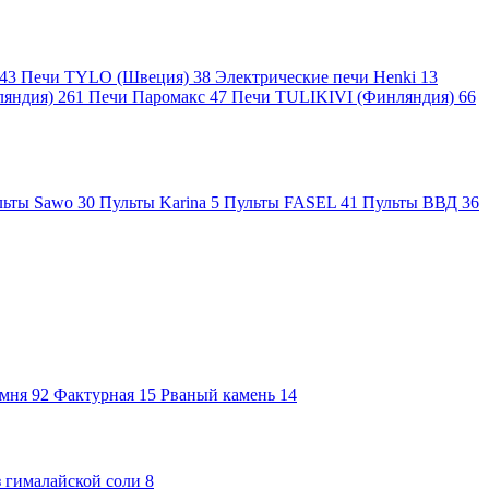
43
Печи TYLO (Швеция)
38
Электрические печи Henki
13
ляндия)
261
Печи Паромакс
47
Печи TULIKIVI (Финляндия)
66
льты Sawo
30
Пульты Karina
5
Пульты FASEL
41
Пульты ВВД
36
амня
92
Фактурная
15
Рваный камень
14
 гималайской соли
8