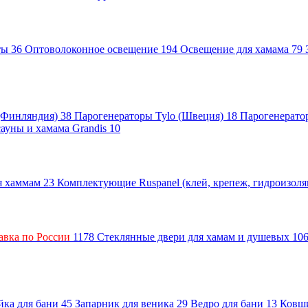
нты
36
Оптоволоконное освещение
194
Освещение для хамама
79
 (Финляндия)
38
Парогенераторы Tylo (Швеция)
18
Парогенерато
сауны и хамама Grandis
10
ля хаммам
23
Комплектующие Ruspanel (клей, крепеж, гидроизол
авка по России
1178
Стеклянные двери для хамам и душевых
10
ка для бани
45
Запарник для веника
29
Ведро для бани
13
Ковш