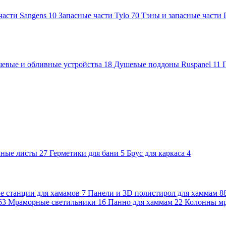
части Sangens
10
Запасные части Tylo
70
Тэны и запасные части
евые и обливные устройства
18
Душевые поддоны Ruspanel
11
чные листы
27
Герметики для бани
5
Брус для каркаса
4
 станции для хамамов
7
Панели и 3D полистирол для хаммам
8
63
Мраморные светильники
16
Панно для хаммам
22
Колонны м