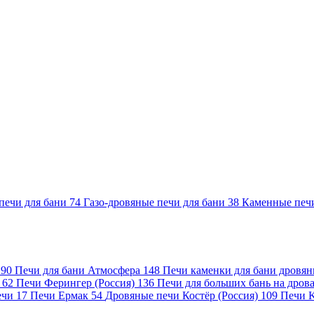
печи для бани
74
Газо-дровяные печи для бани
38
Каменные печ
)
90
Печи для бани Атмосфера
148
Печи каменки для бани дровя
а
62
Печи Ферингер (Россия)
136
Печи для больших бань на дро
ечи
17
Печи Ермак
54
Дровяные печи Костёр (Россия)
109
Печи 