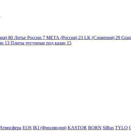
1
дия)
80
Литье России
7
МЕТА (Россия)
23
LK (Словения)
29
Gran
чи
13
Плиты чугунные под казан
15
Атмосфера
EOS
IKI (Финляндия)
KASTOR
BORN
SlRus
TYLO