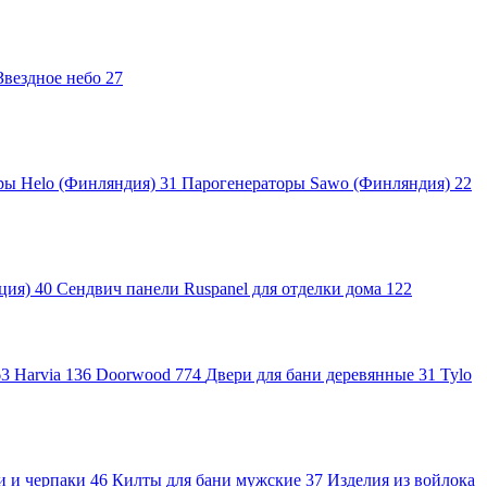
Звездное небо
27
ры Helo (Финляндия)
31
Парогенераторы Sawo (Финляндия)
22
яция)
40
Сендвич панели Ruspanel для отделки дома
122
63
Harvia
136
Doorwood
774
Двери для бани деревянные
31
Tylo
и и черпаки
46
Килты для бани мужские
37
Изделия из войлока