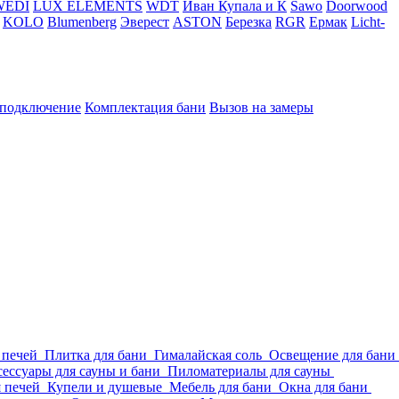
WEDI
LUX ELEMENTS
WDT
Иван Купала и К
Sawo
Doorwood
KOLO
Blumenberg
Эверест
ASTON
Березка
RGR
Ермак
Licht-
 подключение
Комплектация бани
Вызов на замеры
 печей
Плитка для бани
Гималайская соль
Освещение для бани
ессуары для сауны и бани
Пиломатериалы для сауны
я печей
Купели и душевые
Мебель для бани
Окна для бани