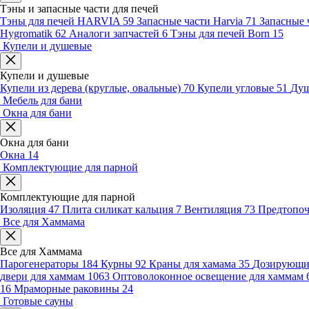
Тэны и запасные части для печей
Тэны для печей HARVIA
59
Запасные части Harvia
71
Запасные 
Hygromatik
62
Аналоги запчастей
6
Тэны для печей Born
15
Купели и душевые
Купели и душевые
Купели из дерева (круглые, овальные)
70
Купели угловые
51
Душ
Мебель для бани
Окна для бани
Окна для бани
Окна
14
Комплектующие для парной
Комплектующие для парной
Изоляция
47
Плита силикат кальция
7
Вентиляция
73
Предтопо
Все для Хаммама
Все для Хаммама
Парогенераторы
184
Курны
92
Краны для хамама
35
Дозирующие
двери для хаммам
1063
Оптоволоконное освещение для хаммам
16
Мраморные раковины
24
Готовые сауны