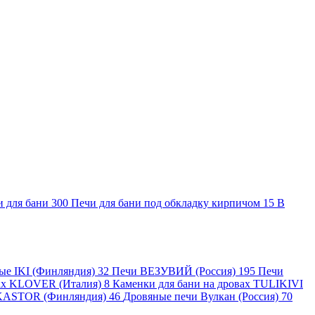
и для бани
300
Печи для бани под обкладку кирпичом
15
В
ные IKI (Финляндия)
32
Печи ВЕЗУВИЙ (Россия)
195
Печи
вах KLOVER (Италия)
8
Каменки для бани на дровах TULIKIVI
KASTOR (Финляндия)
46
Дровяные печи Вулкан (Россия)
70