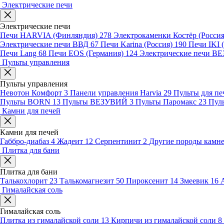
Электрические печи
Электрические печи
Печи HARVIA (Финляндия)
278
Электрокаменки Костёр (Росси
Электрические печи ВВД
67
Печи Karina (Россия)
190
Печи IKI
Печи Lang
68
Печи EOS (Германия)
124
Электрические печи 
Пульты управления
Пульты управления
Невотон Комфорт
3
Панели управления Harvia
29
Пульты для пе
Пульты BORN
13
Пульты ВЕЗУВИЙ
3
Пульты Паромакс
23
Пул
Камни для печей
Камни для печей
Габбро-диабаз
4
Жадеит
12
Серпентинит
2
Другие породы камн
Плитка для бани
Плитка для бани
Талькохлорит
23
Талькомагнезит
50
Пироксенит
14
Змеевик
16
Гималайская соль
Гималайская соль
Плитка из гималайской соли
13
Кирпичи из гималайской соли
8