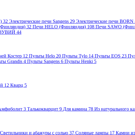
я)
32
Электрические печи Sangens
29
Электрические печи BORN
 (Финляндия)
32
Печи HELO (Финляндия)
108
Печи SAWO (Фин
ВЕЗУВИЙ
44
чей Костер
12
Пульты Helo
20
Пульты Tylo
14
Пульты EOS
23
Пу
ьты Grandis
4
Пульты Sangens
6
Пульты Henki
5
ей
12
Кварц
5
Амфиболит
3
Талькокварцит
9
Для камина
78
Из натурального к
Светильники и абажуры с солью
37
Соляные лампы
17
Камни из