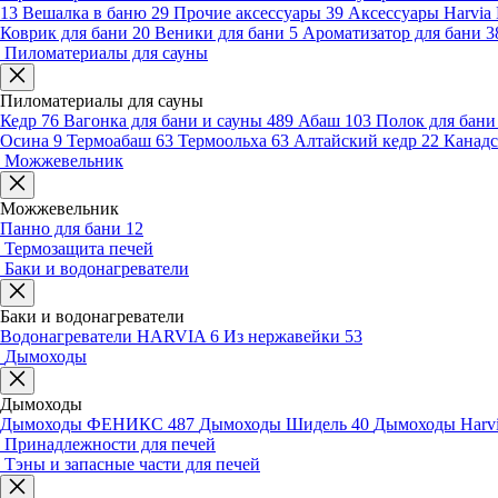
13
Вешалка в баню
29
Прочие аксессуары
39
Аксессуары Harvia
Коврик для бани
20
Веники для бани
5
Ароматизатор для бани
3
Пиломатериалы для сауны
Пиломатериалы для сауны
Кедр
76
Вагонка для бани и сауны
489
Абаш
103
Полок для бан
Осина
9
Термоабаш
63
Термоольха
63
Алтайский кедр
22
Канадс
Можжевельник
Можжевельник
Панно для бани
12
Термозащита печей
Баки и водонагреватели
Баки и водонагреватели
Водонагреватели HARVIA
6
Из нержавейки
53
Дымоходы
Дымоходы
Дымоходы ФЕНИКС
487
Дымоходы Шидель
40
Дымоходы Harv
Принадлежности для печей
Тэны и запасные части для печей