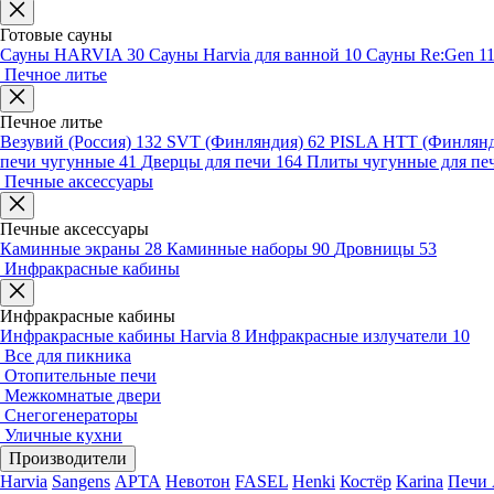
Готовые сауны
Сауны HARVIA
30
Сауны Harvia для ванной
10
Сауны Re:Gen
1
Печное литье
Печное литье
Везувий (Россия)
132
SVT (Финляндия)
62
PISLA HTT (Финлян
печи чугунные
41
Дверцы для печи
164
Плиты чугунные для пе
Печные аксессуары
Печные аксессуары
Каминные экраны
28
Каминные наборы
90
Дровницы
53
Инфракрасные кабины
Инфракрасные кабины
Инфракрасные кабины Harvia
8
Инфракрасные излучатели
10
Все для пикника
Отопительные печи
Межкомнатые двери
Снегогенераторы
Уличные кухни
Производители
Harvia
Sangens
АРТА
Невотон
FASEL
Henki
Костёр
Karina
Печи 