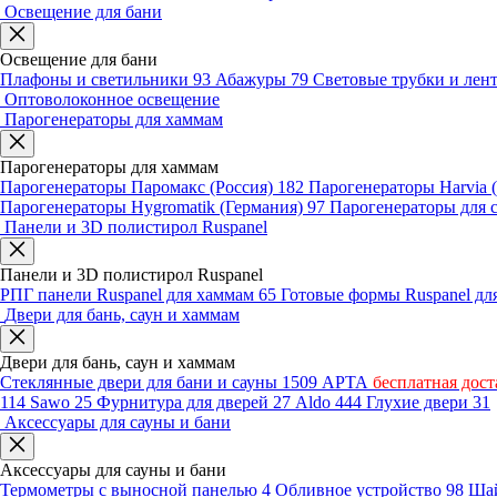
Освещение для бани
Освещение для бани
Плафоны и светильники
93
Абажуры
79
Световые трубки и ле
Оптоволоконное освещение
Парогенераторы для хаммам
Парогенераторы для хаммам
Парогенераторы Паромакс (Россия)
182
Парогенераторы Harvia
Парогенераторы Hygromatik (Германия)
97
Парогенераторы для 
Панели и 3D полистирол Ruspanel
Панели и 3D полистирол Ruspanel
РПГ панели Ruspanel для хаммам
65
Готовые формы Ruspanel д
Двери для бань, саун и хаммам
Двери для бань, саун и хаммам
Стеклянные двери для бани и сауны
1509
АРТА
бесплатная дост
114
Sawo
25
Фурнитура для дверей
27
Aldo
444
Глухие двери
31
Аксессуары для сауны и бани
Аксессуары для сауны и бани
Термометры с выносной панелью
4
Обливное устройство
98
Шай