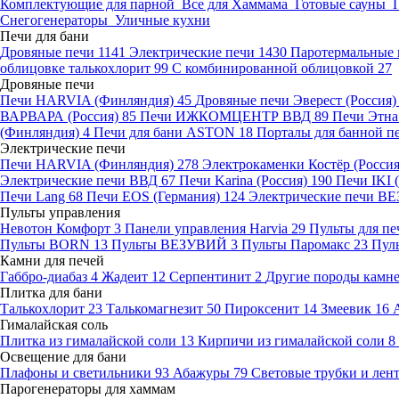
Комплектующие для парной
Все для Хаммама
Готовые сауны
Снегогенераторы
Уличные кухни
Печи для бани
Дровяные печи
1141
Электрические печи
1430
Паротермальные 
облицовке талькохлорит
99
С комбинированной облицовкой
27
Дровяные печи
Печи HARVIA (Финляндия)
45
Дровяные печи Эверест (Россия
ВАРВАРА (Россия)
85
Печи ИЖКОМЦЕНТР ВВД
89
Печи Этн
(Финляндия)
4
Печи для бани ASTON
18
Порталы для банной п
Электрические печи
Печи HARVIA (Финляндия)
278
Электрокаменки Костёр (Росси
Электрические печи ВВД
67
Печи Karina (Россия)
190
Печи IKI
Печи Lang
68
Печи EOS (Германия)
124
Электрические печи 
Пульты управления
Невотон Комфорт
3
Панели управления Harvia
29
Пульты для пе
Пульты BORN
13
Пульты ВЕЗУВИЙ
3
Пульты Паромакс
23
Пул
Камни для печей
Габбро-диабаз
4
Жадеит
12
Серпентинит
2
Другие породы камн
Плитка для бани
Талькохлорит
23
Талькомагнезит
50
Пироксенит
14
Змеевик
16
Гималайская соль
Плитка из гималайской соли
13
Кирпичи из гималайской соли
8
Освещение для бани
Плафоны и светильники
93
Абажуры
79
Световые трубки и ле
Парогенераторы для хаммам