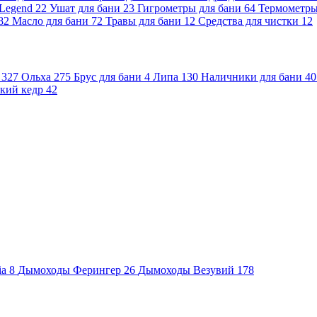
 Legend
22
Ушат для бани
23
Гигрометры для бани
64
Термометр
82
Масло для бани
72
Травы для бани
12
Средства для чистки
12
и
327
Ольха
275
Брус для бани
4
Липа
130
Наличники для бани
40
кий кедр
42
ia
8
Дымоходы Ферингер
26
Дымоходы Везувий
178