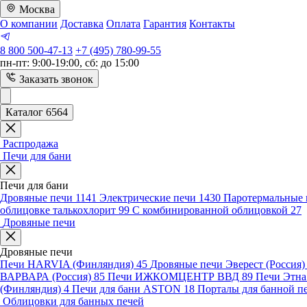
Москва
О компании
Доставка
Оплата
Гарантия
Контакты
8 800 500-47-13
+7 (495) 780-99-55
пн-пт: 9:00-19:00, сб: до 15:00
Заказать звонок
Каталог 6564
Распродажа
Печи для бани
Печи для бани
Дровяные печи
1141
Электрические печи
1430
Паротермальные 
облицовке талькохлорит
99
С комбинированной облицовкой
27
Дровяные печи
Дровяные печи
Печи HARVIA (Финляндия)
45
Дровяные печи Эверест (Россия
ВАРВАРА (Россия)
85
Печи ИЖКОМЦЕНТР ВВД
89
Печи Этн
(Финляндия)
4
Печи для бани ASTON
18
Порталы для банной п
Облицовки для банных печей