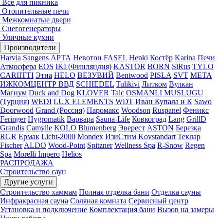
Все для пикника
Отопительные печи
Межкомнатые двери
Снегогенераторы
Уличные кухни
Производители
Harvia
Sangens
АРТА
Невотон
FASEL
Henki
Костёр
Karina
Печи
Атмосфера
EOS
IKI (Финляндия)
KASTOR
BORN
SlRus
TYLO
CARIITTI
Этна
HELO
ВЕЗУВИЙ
Bentwood
PISLA
SVT
МЕТА
ИЖКОМЦЕНТР ВВД
SCHIEDEL
Tulikivi
Литком
Вулкан
Магнум
Duck and Dog
KLOVER
Talc
OSMANLI MUSLUGU
(Турция)
WEDI
LUX ELEMENTS
WDT
Иван Купала и К
Sawo
Doorwood
Grand (Россия)
Паромакс
Woodson
Ruspanel
Феникс
Feringer
Hygromatik
Варвара
Sauna-Life
Ковкоград
Lang
GrillD
Grandis
Camylle
KOLO
Blumenberg
Эверест
ASTON
Березка
RGR
Ермак
Licht-2000
Mondex
ИзиСтим
Kovstandart
Теклар
Fischer
ALDO
Wood-Point
Spitzner
Wellness Spa
R-Snow
Regen
Spa
Morelli Impero
Helios
РАСПРОДАЖА
Строительство саун
Другие услуги
Строительство хаммам
Полная отделка бани
Отделка сауны
Инфракрасная сауна
Соляная комната
Сервисный центр
Установка и подключение
Комплектация бани
Вызов на замеры