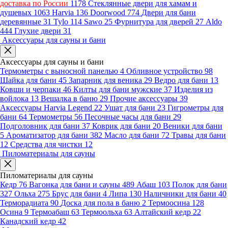
доставка по России
1178
Стеклянные двери для хамам и
душевых
1063
Harvia
136
Doorwood
774
Двери для бани
деревянные
31
Tylo
114
Sawo
25
Фурнитура для дверей
27
Aldo
444
Глухие двери
31
Аксессуары для сауны и бани
Аксессуары для сауны и бани
Термометры с выносной панелью
4
Обливное устройство
98
Шайка для бани
45
Запарник для веника
29
Ведро для бани
13
Ковши и черпаки
46
Килты для бани мужские
37
Изделия из
войлока
13
Вешалка в баню
29
Прочие аксессуары
39
Аксессуары Harvia Legend
22
Ушат для бани
23
Гигрометры для
бани
64
Термометры
56
Песочные часы для бани
29
Подголовник для бани
37
Коврик для бани
20
Веники для бани
5
Ароматизатор для бани
382
Масло для бани
72
Травы для бани
12
Средства для чистки
12
Пиломатериалы для сауны
Пиломатериалы для сауны
Кедр
76
Вагонка для бани и сауны
489
Абаш
103
Полок для бани
327
Ольха
275
Брус для бани
4
Липа
130
Наличники для бани
40
Терморадиата
90
Доска для пола в баню
2
Термоосина
128
Осина
9
Термоабаш
63
Термоольха
63
Алтайский кедр
22
Канадский кедр
42