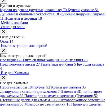
Купели и душевые
Купели из дерева (круглые, овальные)
70
Купели угловые
51
Душевые и обливные устройства
18
Душевые поддоны Ruspanel
11
Подиумы и лесенки
18
Мебель для бани
Окна для бани
Окна для бани
Окна
14
Комплектующие для парной
Комплектующие для парной
Изоляция
47
Плита силикат кальция
7
Вентиляция
73
Предтопочные листы
27
Герметики для бани
5
Брус для каркаса
4
Все для Хаммама
Все для Хаммама
Парогенераторы
184
Курны
92
Краны для хамама
35
Дозирующие станции для хамамов
7
Панели и 3D полистирол
для хаммам
88
Панели для хаммам и крепежи (Германия)
52
Стеклянные двери для хаммам
1063
Оптоволоконное освещение
для хаммам
63
Мраморные светильники
16
Панно для хаммам