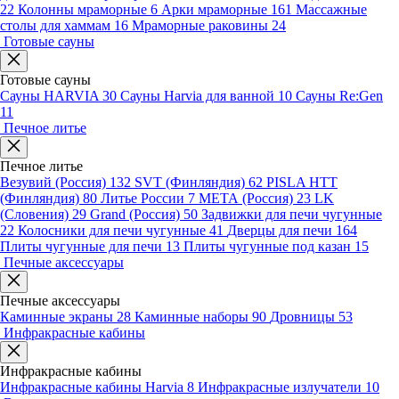
22
Колонны мраморные
6
Арки мраморные
161
Массажные
столы для хаммам
16
Мраморные раковины
24
Готовые сауны
Готовые сауны
Сауны HARVIA
30
Сауны Harvia для ванной
10
Сауны Re:Gen
11
Печное литье
Печное литье
Везувий (Россия)
132
SVT (Финляндия)
62
PISLA HTT
(Финляндия)
80
Литье России
7
МЕТА (Россия)
23
LK
(Словения)
29
Grand (Россия)
50
Задвижки для печи чугунные
22
Колосники для печи чугунные
41
Дверцы для печи
164
Плиты чугунные для печи
13
Плиты чугунные под казан
15
Печные аксессуары
Печные аксессуары
Каминные экраны
28
Каминные наборы
90
Дровницы
53
Инфракрасные кабины
Инфракрасные кабины
Инфракрасные кабины Harvia
8
Инфракрасные излучатели
10