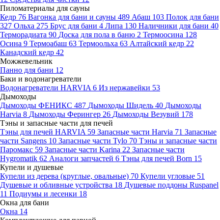
Пиломатериалы для сауны
Кедр
76
Вагонка для бани и сауны
489
Абаш
103
Полок для бани
327
Ольха
275
Брус для бани
4
Липа
130
Наличники для бани
40
Терморадиата
90
Доска для пола в баню
2
Термоосина
128
Осина
9
Термоабаш
63
Термоольха
63
Алтайский кедр
22
Канадский кедр
42
Можжевельник
Панно для бани
12
Баки и водонагреватели
Водонагреватели HARVIA
6
Из нержавейки
53
Дымоходы
Дымоходы ФЕНИКС
487
Дымоходы Шидель
40
Дымоходы
Harvia
8
Дымоходы Ферингер
26
Дымоходы Везувий
178
Тэны и запасные части для печей
Тэны для печей HARVIA
59
Запасные части Harvia
71
Запасные
части Sangens
10
Запасные части Tylo
70
Тэны и запасные части
Паромакс
59
Запасные части Karina
22
Запасные части
Hygromatik
62
Аналоги запчастей
6
Тэны для печей Born
15
Купели и душевые
Купели из дерева (круглые, овальные)
70
Купели угловые
51
Душевые и обливные устройства
18
Душевые поддоны Ruspanel
11
Подиумы и лесенки
18
Окна для бани
Окна
14