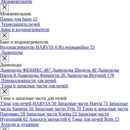
Можжевельник
Можжевельник
Панно для бани
12
Термозащита печей
Баки и водонагреватели
Баки и водонагреватели
Водонагреватели HARVIA
6
Из нержавейки
53
Дымоходы
Дымоходы
Дымоходы ФЕНИКС
487
Дымоходы Шидель
40
Дымоходы
Harvia
8
Дымоходы Ферингер
26
Дымоходы Везувий
178
Принадлежности для печей
Тэны и запасные части для печей
Тэны и запасные части для печей
Тэны для печей HARVIA
59
Запасные части Harvia
71
Запасные
части Sangens
10
Запасные части Tylo
70
Тэны и запасные части
Паромакс
59
Запасные части Karina
22
Запасные части
Hygromatik
62
Аналоги запчастей
6
Тэны для печей Born
15
Купели и душевые