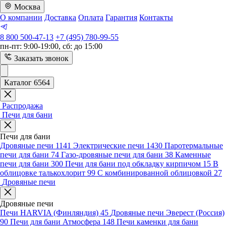
Москва
О компании
Доставка
Оплата
Гарантия
Контакты
8 800 500-47-13
+7 (495) 780-99-55
пн-пт: 9:00-19:00, сб: до 15:00
Заказать звонок
Каталог 6564
Распродажа
Печи для бани
Печи для бани
Дровяные печи
1141
Электрические печи
1430
Паротермальные
печи для бани
74
Газо-дровяные печи для бани
38
Каменные
печи для бани
300
Печи для бани под обкладку кирпичом
15
В
облицовке талькохлорит
99
С комбинированной облицовкой
27
Дровяные печи
Дровяные печи
Печи HARVIA (Финляндия)
45
Дровяные печи Эверест (Россия)
90
Печи для бани Атмосфера
148
Печи каменки для бани