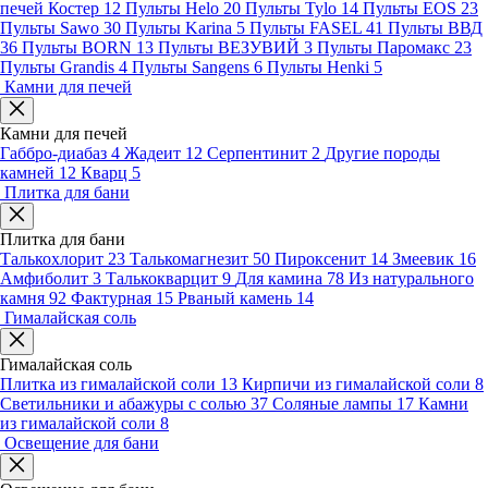
печей Костер
12
Пульты Helo
20
Пульты Tylo
14
Пульты EOS
23
Пульты Sawo
30
Пульты Karina
5
Пульты FASEL
41
Пульты ВВД
36
Пульты BORN
13
Пульты ВЕЗУВИЙ
3
Пульты Паромакс
23
Пульты Grandis
4
Пульты Sangens
6
Пульты Henki
5
Камни для печей
Камни для печей
Габбро-диабаз
4
Жадеит
12
Серпентинит
2
Другие породы
камней
12
Кварц
5
Плитка для бани
Плитка для бани
Талькохлорит
23
Талькомагнезит
50
Пироксенит
14
Змеевик
16
Амфиболит
3
Талькокварцит
9
Для камина
78
Из натурального
камня
92
Фактурная
15
Рваный камень
14
Гималайская соль
Гималайская соль
Плитка из гималайской соли
13
Кирпичи из гималайской соли
8
Светильники и абажуры с солью
37
Соляные лампы
17
Камни
из гималайской соли
8
Освещение для бани