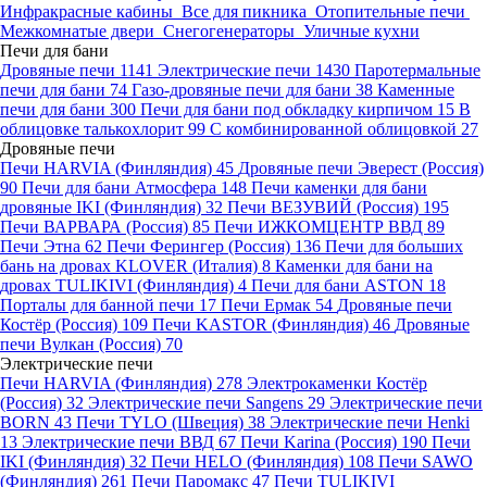
Инфракрасные кабины
Все для пикника
Отопительные печи
Межкомнатые двери
Снегогенераторы
Уличные кухни
Печи для бани
Дровяные печи
1141
Электрические печи
1430
Паротермальные
печи для бани
74
Газо-дровяные печи для бани
38
Каменные
печи для бани
300
Печи для бани под обкладку кирпичом
15
В
облицовке талькохлорит
99
С комбинированной облицовкой
27
Дровяные печи
Печи HARVIA (Финляндия)
45
Дровяные печи Эверест (Россия)
90
Печи для бани Атмосфера
148
Печи каменки для бани
дровяные IKI (Финляндия)
32
Печи ВЕЗУВИЙ (Россия)
195
Печи ВАРВАРА (Россия)
85
Печи ИЖКОМЦЕНТР ВВД
89
Печи Этна
62
Печи Ферингер (Россия)
136
Печи для больших
бань на дровах KLOVER (Италия)
8
Каменки для бани на
дровах TULIKIVI (Финляндия)
4
Печи для бани ASTON
18
Порталы для банной печи
17
Печи Ермак
54
Дровяные печи
Костёр (Россия)
109
Печи KASTOR (Финляндия)
46
Дровяные
печи Вулкан (Россия)
70
Электрические печи
Печи HARVIA (Финляндия)
278
Электрокаменки Костёр
(Россия)
32
Электрические печи Sangens
29
Электрические печи
BORN
43
Печи TYLO (Швеция)
38
Электрические печи Henki
13
Электрические печи ВВД
67
Печи Karina (Россия)
190
Печи
IKI (Финляндия)
32
Печи HELO (Финляндия)
108
Печи SAWO
(Финляндия)
261
Печи Паромакс
47
Печи TULIKIVI