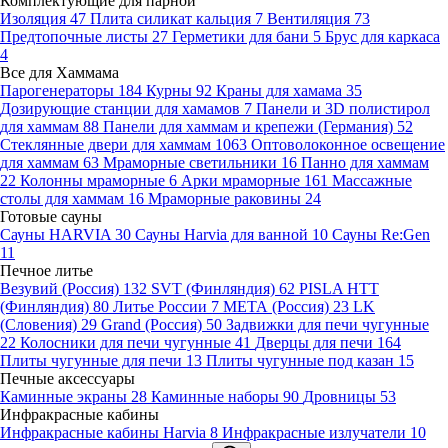
Комплектующие для парной
Изоляция
47
Плита силикат кальция
7
Вентиляция
73
Предтопочные листы
27
Герметики для бани
5
Брус для каркаса
4
Все для Хаммама
Парогенераторы
184
Курны
92
Краны для хамама
35
Дозирующие станции для хамамов
7
Панели и 3D полистирол
для хаммам
88
Панели для хаммам и крепежи (Германия)
52
Стеклянные двери для хаммам
1063
Оптоволоконное освещение
для хаммам
63
Мраморные светильники
16
Панно для хаммам
22
Колонны мраморные
6
Арки мраморные
161
Массажные
столы для хаммам
16
Мраморные раковины
24
Готовые сауны
Сауны HARVIA
30
Сауны Harvia для ванной
10
Сауны Re:Gen
11
Печное литье
Везувий (Россия)
132
SVT (Финляндия)
62
PISLA HTT
(Финляндия)
80
Литье России
7
МЕТА (Россия)
23
LK
(Словения)
29
Grand (Россия)
50
Задвижки для печи чугунные
22
Колосники для печи чугунные
41
Дверцы для печи
164
Плиты чугунные для печи
13
Плиты чугунные под казан
15
Печные аксессуары
Каминные экраны
28
Каминные наборы
90
Дровницы
53
Инфракрасные кабины
Инфракрасные кабины Harvia
8
Инфракрасные излучатели
10