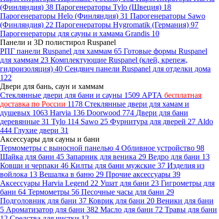
(Финляндия)
38
Парогенераторы Tylo (Швеция)
18
Парогенераторы Helo (Финляндия)
31
Парогенераторы Sawo
(Финляндия)
22
Парогенераторы Hygromatik (Германия)
97
Парогенераторы для сауны и хамама Grandis
10
Панели и 3D полистирол Ruspanel
РПГ панели Ruspanel для хаммам
65
Готовые формы Ruspanel
для хаммам
23
Комплектующие Ruspanel (клей, крепеж,
гидроизоляция)
40
Сендвич панели Ruspanel для отделки дома
122
Двери для бань, саун и хаммам
Стеклянные двери для бани и сауны
1509
АРТА
бесплатная
доставка по России
1178
Стеклянные двери для хамам и
душевых
1063
Harvia
136
Doorwood
774
Двери для бани
деревянные
31
Tylo
114
Sawo
25
Фурнитура для дверей
27
Aldo
444
Глухие двери
31
Аксессуары для сауны и бани
Термометры с выносной панелью
4
Обливное устройство
98
Шайка для бани
45
Запарник для веника
29
Ведро для бани
13
Ковши и черпаки
46
Килты для бани мужские
37
Изделия из
войлока
13
Вешалка в баню
29
Прочие аксессуары
39
Аксессуары Harvia Legend
22
Ушат для бани
23
Гигрометры для
бани
64
Термометры
56
Песочные часы для бани
29
Подголовник для бани
37
Коврик для бани
20
Веники для бани
5
Ароматизатор для бани
382
Масло для бани
72
Травы для бани
12
Средства для чистки
12