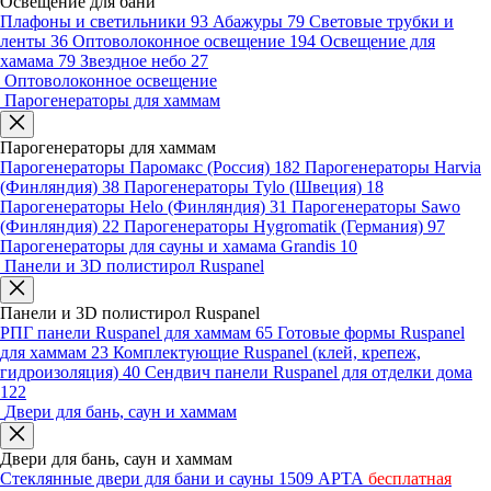
Освещение для бани
Плафоны и светильники
93
Абажуры
79
Световые трубки и
ленты
36
Оптоволоконное освещение
194
Освещение для
хамама
79
Звездное небо
27
Оптоволоконное освещение
Парогенераторы для хаммам
Парогенераторы для хаммам
Парогенераторы Паромакс (Россия)
182
Парогенераторы Harvia
(Финляндия)
38
Парогенераторы Tylo (Швеция)
18
Парогенераторы Helo (Финляндия)
31
Парогенераторы Sawo
(Финляндия)
22
Парогенераторы Hygromatik (Германия)
97
Парогенераторы для сауны и хамама Grandis
10
Панели и 3D полистирол Ruspanel
Панели и 3D полистирол Ruspanel
РПГ панели Ruspanel для хаммам
65
Готовые формы Ruspanel
для хаммам
23
Комплектующие Ruspanel (клей, крепеж,
гидроизоляция)
40
Сендвич панели Ruspanel для отделки дома
122
Двери для бань, саун и хаммам
Двери для бань, саун и хаммам
Стеклянные двери для бани и сауны
1509
АРТА
бесплатная