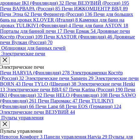
дровяные IKI (Финляндия)
32
Печи ВЕЗУВИЙ (Россия)
195
Печи ВАРВАРА (Россия)
85
Печи ИЖКОМЦЕНТР ВВД
89
Печи Этна
62
Печи Ферингер (Россия)
136
Печи для больших
бань на дровах KLOVER (Италия)
8
Каменки для бани на
дровах TULIKIVI (Финляндия)
4
Печи для бани ASTON
18
Порталы для банной печи
17
Печи Ермак
54
Дровяные печи
Костёр (Россия)
109
Печи KASTOR (Финляндия)
46
Дровяные
печи Вулкан (Россия)
70
Облицовки для банных печей
Электрические печи
Электрические печи
Печи HARVIA (Финляндия)
278
Электрокаменки Костёр
(Россия)
32
Электрические печи Sangens
29
Электрические печи
BORN
43
Печи TYLO (Швеция)
38
Электрические печи Henki
13
Электрические печи ВВД
67
Печи Karina (Россия)
190
Печи
IKI (Финляндия)
32
Печи HELO (Финляндия)
108
Печи SAWO
(Финляндия)
261
Печи Паромакс
47
Печи TULIKIVI
(Финляндия)
66
Печи Lang
68
Печи EOS (Германия)
124
Электрические печи ВЕЗУВИЙ
44
Пульты управления
Пульты управления
Невотон Комфорт
3
Панели управления Harvia
29
Пульты для