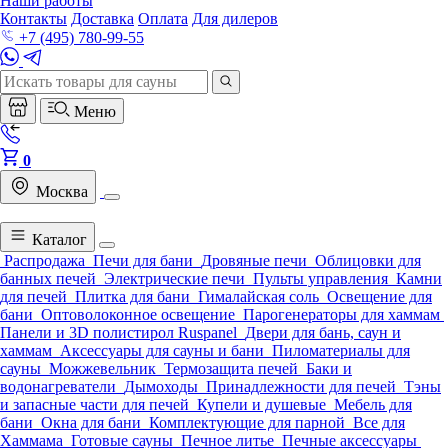
Наши работы
Контакты
Доставка
Оплата
Для дилеров
+7 (495) 780-99-55
Меню
0
Москва
Каталог
Распродажа
Печи для бани
Дровяные печи
Облицовки для
банных печей
Электрические печи
Пульты управления
Камни
для печей
Плитка для бани
Гималайская соль
Освещение для
бани
Оптоволоконное освещение
Парогенераторы для хаммам
Панели и 3D полистирол Ruspanel
Двери для бань, саун и
хаммам
Аксессуары для сауны и бани
Пиломатериалы для
сауны
Можжевельник
Термозащита печей
Баки и
водонагреватели
Дымоходы
Принадлежности для печей
Тэны
и запасные части для печей
Купели и душевые
Мебель для
бани
Окна для бани
Комплектующие для парной
Все для
Хаммама
Готовые сауны
Печное литье
Печные аксессуары