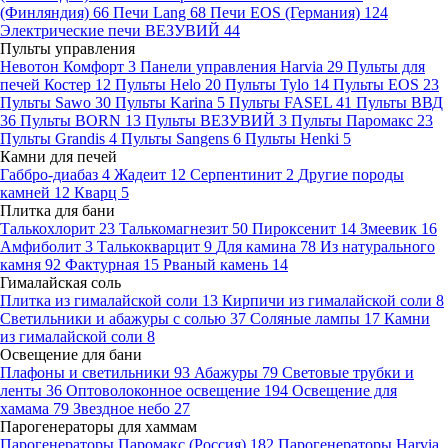
(Финляндия)
66
Печи Lang
68
Печи EOS (Германия)
124
Электрические печи ВЕЗУВИЙ
44
Пульты управления
Невотон Комфорт
3
Панели управления Harvia
29
Пульты для
печей Костер
12
Пульты Helo
20
Пульты Tylo
14
Пульты EOS
23
Пульты Sawo
30
Пульты Karina
5
Пульты FASEL
41
Пульты ВВД
36
Пульты BORN
13
Пульты ВЕЗУВИЙ
3
Пульты Паромакс
23
Пульты Grandis
4
Пульты Sangens
6
Пульты Henki
5
Камни для печей
Габбро-диабаз
4
Жадеит
12
Серпентинит
2
Другие породы
камней
12
Кварц
5
Плитка для бани
Талькохлорит
23
Талькомагнезит
50
Пироксенит
14
Змеевик
16
Амфиболит
3
Талькокварцит
9
Для камина
78
Из натурального
камня
92
Фактурная
15
Рваный камень
14
Гималайская соль
Плитка из гималайской соли
13
Кирпичи из гималайской соли
8
Светильники и абажуры с солью
37
Соляные лампы
17
Камни
из гималайской соли
8
Освещение для бани
Плафоны и светильники
93
Абажуры
79
Световые трубки и
ленты
36
Оптоволоконное освещение
194
Освещение для
хамама
79
Звездное небо
27
Парогенераторы для хаммам
Парогенераторы Паромакс (Россия)
182
Парогенераторы Harvia