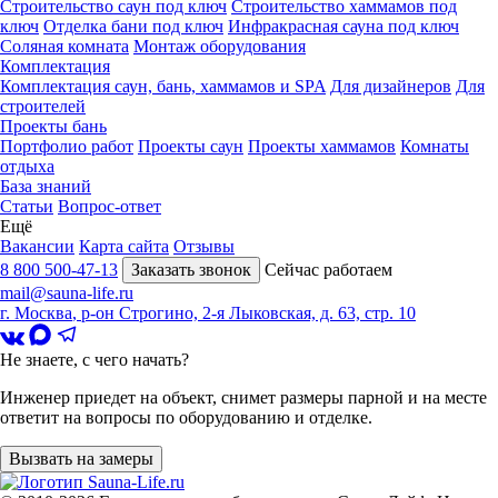
Строительство саун под ключ
Строительство хаммамов под
ключ
Отделка бани под ключ
Инфракрасная сауна под ключ
Соляная комната
Монтаж оборудования
Комплектация
Комплектация саун, бань, хаммамов и SPA
Для дизайнеров
Для
строителей
Проекты бань
Портфолио работ
Проекты саун
Проекты хаммамов
Комнаты
отдыха
База знаний
Статьи
Вопрос-ответ
Ещё
Вакансии
Карта сайта
Отзывы
8 800 500-47-13
Заказать звонок
Сейчас работаем
mail@sauna-life.ru
г. Москва
,
р-он Строгино, 2-я Лыковская, д. 63, стр. 10
Не знаете, с чего начать?
Инженер приедет на объект, снимет размеры парной и на месте
ответит на вопросы по оборудованию и отделке.
Вызвать на замеры