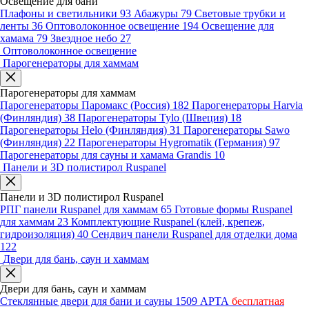
Освещение для бани
Плафоны и светильники
93
Абажуры
79
Световые трубки и
ленты
36
Оптоволоконное освещение
194
Освещение для
хамама
79
Звездное небо
27
Оптоволоконное освещение
Парогенераторы для хаммам
Парогенераторы для хаммам
Парогенераторы Паромакс (Россия)
182
Парогенераторы Harvia
(Финляндия)
38
Парогенераторы Tylo (Швеция)
18
Парогенераторы Helo (Финляндия)
31
Парогенераторы Sawo
(Финляндия)
22
Парогенераторы Hygromatik (Германия)
97
Парогенераторы для сауны и хамама Grandis
10
Панели и 3D полистирол Ruspanel
Панели и 3D полистирол Ruspanel
РПГ панели Ruspanel для хаммам
65
Готовые формы Ruspanel
для хаммам
23
Комплектующие Ruspanel (клей, крепеж,
гидроизоляция)
40
Сендвич панели Ruspanel для отделки дома
122
Двери для бань, саун и хаммам
Двери для бань, саун и хаммам
Стеклянные двери для бани и сауны
1509
АРТА
бесплатная