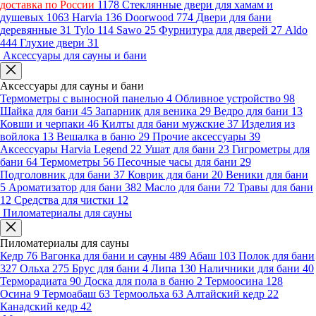
доставка по России
1178
Стеклянные двери для хамам и
душевых
1063
Harvia
136
Doorwood
774
Двери для бани
деревянные
31
Tylo
114
Sawo
25
Фурнитура для дверей
27
Aldo
444
Глухие двери
31
Аксессуары для сауны и бани
Аксессуары для сауны и бани
Термометры с выносной панелью
4
Обливное устройство
98
Шайка для бани
45
Запарник для веника
29
Ведро для бани
13
Ковши и черпаки
46
Килты для бани мужские
37
Изделия из
войлока
13
Вешалка в баню
29
Прочие аксессуары
39
Аксессуары Harvia Legend
22
Ушат для бани
23
Гигрометры для
бани
64
Термометры
56
Песочные часы для бани
29
Подголовник для бани
37
Коврик для бани
20
Веники для бани
5
Ароматизатор для бани
382
Масло для бани
72
Травы для бани
12
Средства для чистки
12
Пиломатериалы для сауны
Пиломатериалы для сауны
Кедр
76
Вагонка для бани и сауны
489
Абаш
103
Полок для бани
327
Ольха
275
Брус для бани
4
Липа
130
Наличники для бани
40
Терморадиата
90
Доска для пола в баню
2
Термоосина
128
Осина
9
Термоабаш
63
Термоольха
63
Алтайский кедр
22
Канадский кедр
42