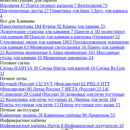
Комплектующие для парной
Изоляция
47
Плита силикат кальция
7
Вентиляция
73
Предтопочные листы
27
Герметики для бани
5
Брус для каркаса
4
Все для Хаммама
Парогенераторы
184
Курны
92
Краны для хамама
35
Дозирующие станции для хамамов
7
Панели и 3D полистирол
для хаммам
88
Панели для хаммам и крепежи (Германия)
52
Стеклянные двери для хаммам
1063
Оптоволоконное освещение
для хаммам
63
Мраморные светильники
16
Панно для хаммам
22
Колонны мраморные
6
Арки мраморные
161
Массажные
столы для хаммам
16
Мраморные раковины
24
Готовые сауны
Сауны HARVIA
30
Сауны Harvia для ванной
10
Сауны Re:Gen
11
Печное литье
Везувий (Россия)
132
SVT (Финляндия)
62
PISLA HTT
(Финляндия)
80
Литье России
7
МЕТА (Россия)
23
LK
(Словения)
29
Grand (Россия)
50
Задвижки для печи чугунные
22
Колосники для печи чугунные
41
Дверцы для печи
164
Плиты чугунные для печи
13
Плиты чугунные под казан
15
Печные аксессуары
Каминные экраны
28
Каминные наборы
90
Дровницы
53
Инфракрасные кабины
Инфракрасные кабины Harvia
8
Инфракрасные излучатели
10