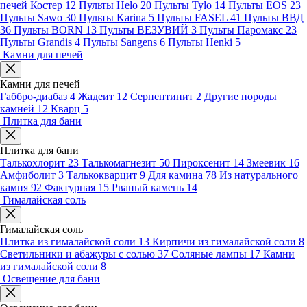
печей Костер
12
Пульты Helo
20
Пульты Tylo
14
Пульты EOS
23
Пульты Sawo
30
Пульты Karina
5
Пульты FASEL
41
Пульты ВВД
36
Пульты BORN
13
Пульты ВЕЗУВИЙ
3
Пульты Паромакс
23
Пульты Grandis
4
Пульты Sangens
6
Пульты Henki
5
Камни для печей
Камни для печей
Габбро-диабаз
4
Жадеит
12
Серпентинит
2
Другие породы
камней
12
Кварц
5
Плитка для бани
Плитка для бани
Талькохлорит
23
Талькомагнезит
50
Пироксенит
14
Змеевик
16
Амфиболит
3
Талькокварцит
9
Для камина
78
Из натурального
камня
92
Фактурная
15
Рваный камень
14
Гималайская соль
Гималайская соль
Плитка из гималайской соли
13
Кирпичи из гималайской соли
8
Светильники и абажуры с солью
37
Соляные лампы
17
Камни
из гималайской соли
8
Освещение для бани