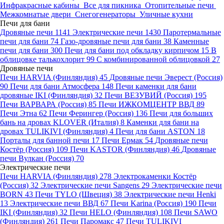
Инфракрасные кабины
Все для пикника
Отопительные печи
Межкомнатые двери
Снегогенераторы
Уличные кухни
Печи для бани
Дровяные печи
1141
Электрические печи
1430
Паротермальные
печи для бани
74
Газо-дровяные печи для бани
38
Каменные
печи для бани
300
Печи для бани под обкладку кирпичом
15
В
облицовке талькохлорит
99
С комбинированной облицовкой
27
Дровяные печи
Печи HARVIA (Финляндия)
45
Дровяные печи Эверест (Россия)
90
Печи для бани Атмосфера
148
Печи каменки для бани
дровяные IKI (Финляндия)
32
Печи ВЕЗУВИЙ (Россия)
195
Печи ВАРВАРА (Россия)
85
Печи ИЖКОМЦЕНТР ВВД
89
Печи Этна
62
Печи Ферингер (Россия)
136
Печи для больших
бань на дровах KLOVER (Италия)
8
Каменки для бани на
дровах TULIKIVI (Финляндия)
4
Печи для бани ASTON
18
Порталы для банной печи
17
Печи Ермак
54
Дровяные печи
Костёр (Россия)
109
Печи KASTOR (Финляндия)
46
Дровяные
печи Вулкан (Россия)
70
Электрические печи
Печи HARVIA (Финляндия)
278
Электрокаменки Костёр
(Россия)
32
Электрические печи Sangens
29
Электрические печи
BORN
43
Печи TYLO (Швеция)
38
Электрические печи Henki
13
Электрические печи ВВД
67
Печи Karina (Россия)
190
Печи
IKI (Финляндия)
32
Печи HELO (Финляндия)
108
Печи SAWO
(Финляндия)
261
Печи Паромакс
47
Печи TULIKIVI