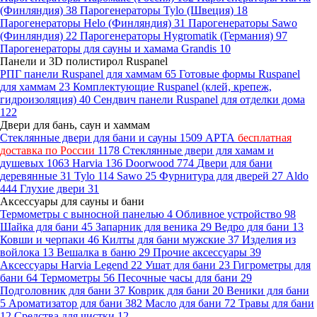
(Финляндия)
38
Парогенераторы Tylo (Швеция)
18
Парогенераторы Helo (Финляндия)
31
Парогенераторы Sawo
(Финляндия)
22
Парогенераторы Hygromatik (Германия)
97
Парогенераторы для сауны и хамама Grandis
10
Панели и 3D полистирол Ruspanel
РПГ панели Ruspanel для хаммам
65
Готовые формы Ruspanel
для хаммам
23
Комплектующие Ruspanel (клей, крепеж,
гидроизоляция)
40
Сендвич панели Ruspanel для отделки дома
122
Двери для бань, саун и хаммам
Стеклянные двери для бани и сауны
1509
АРТА
бесплатная
доставка по России
1178
Стеклянные двери для хамам и
душевых
1063
Harvia
136
Doorwood
774
Двери для бани
деревянные
31
Tylo
114
Sawo
25
Фурнитура для дверей
27
Aldo
444
Глухие двери
31
Аксессуары для сауны и бани
Термометры с выносной панелью
4
Обливное устройство
98
Шайка для бани
45
Запарник для веника
29
Ведро для бани
13
Ковши и черпаки
46
Килты для бани мужские
37
Изделия из
войлока
13
Вешалка в баню
29
Прочие аксессуары
39
Аксессуары Harvia Legend
22
Ушат для бани
23
Гигрометры для
бани
64
Термометры
56
Песочные часы для бани
29
Подголовник для бани
37
Коврик для бани
20
Веники для бани
5
Ароматизатор для бани
382
Масло для бани
72
Травы для бани
12
Средства для чистки
12