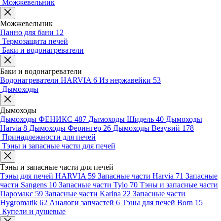
Можжевельник
Можжевельник
Панно для бани
12
Термозащита печей
Баки и водонагреватели
Баки и водонагреватели
Водонагреватели HARVIA
6
Из нержавейки
53
Дымоходы
Дымоходы
Дымоходы ФЕНИКС
487
Дымоходы Шидель
40
Дымоходы
Harvia
8
Дымоходы Ферингер
26
Дымоходы Везувий
178
Принадлежности для печей
Тэны и запасные части для печей
Тэны и запасные части для печей
Тэны для печей HARVIA
59
Запасные части Harvia
71
Запасные
части Sangens
10
Запасные части Tylo
70
Тэны и запасные части
Паромакс
59
Запасные части Karina
22
Запасные части
Hygromatik
62
Аналоги запчастей
6
Тэны для печей Born
15
Купели и душевые