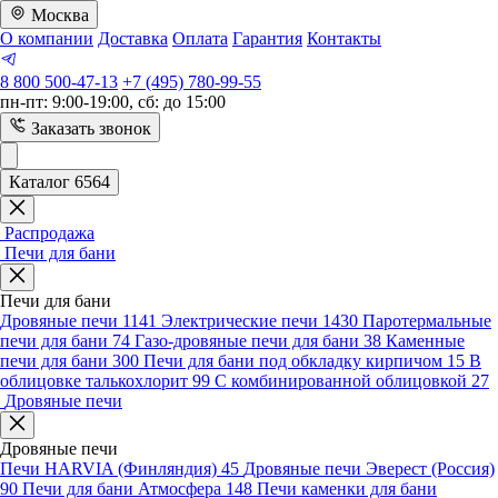
Москва
О компании
Доставка
Оплата
Гарантия
Контакты
8 800 500-47-13
+7 (495) 780-99-55
пн-пт: 9:00-19:00, сб: до 15:00
Заказать звонок
Каталог 6564
Распродажа
Печи для бани
Печи для бани
Дровяные печи
1141
Электрические печи
1430
Паротермальные
печи для бани
74
Газо-дровяные печи для бани
38
Каменные
печи для бани
300
Печи для бани под обкладку кирпичом
15
В
облицовке талькохлорит
99
С комбинированной облицовкой
27
Дровяные печи
Дровяные печи
Печи HARVIA (Финляндия)
45
Дровяные печи Эверест (Россия)
90
Печи для бани Атмосфера
148
Печи каменки для бани