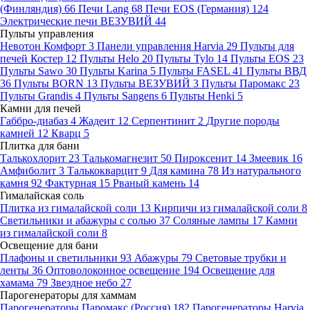
(Финляндия)
66
Печи Lang
68
Печи EOS (Германия)
124
Электрические печи ВЕЗУВИЙ
44
Пульты управления
Невотон Комфорт
3
Панели управления Harvia
29
Пульты для
печей Костер
12
Пульты Helo
20
Пульты Tylo
14
Пульты EOS
23
Пульты Sawo
30
Пульты Karina
5
Пульты FASEL
41
Пульты ВВД
36
Пульты BORN
13
Пульты ВЕЗУВИЙ
3
Пульты Паромакс
23
Пульты Grandis
4
Пульты Sangens
6
Пульты Henki
5
Камни для печей
Габбро-диабаз
4
Жадеит
12
Серпентинит
2
Другие породы
камней
12
Кварц
5
Плитка для бани
Талькохлорит
23
Талькомагнезит
50
Пироксенит
14
Змеевик
16
Амфиболит
3
Талькокварцит
9
Для камина
78
Из натурального
камня
92
Фактурная
15
Рваный камень
14
Гималайская соль
Плитка из гималайской соли
13
Кирпичи из гималайской соли
8
Светильники и абажуры с солью
37
Соляные лампы
17
Камни
из гималайской соли
8
Освещение для бани
Плафоны и светильники
93
Абажуры
79
Световые трубки и
ленты
36
Оптоволоконное освещение
194
Освещение для
хамама
79
Звездное небо
27
Парогенераторы для хаммам
Парогенераторы Паромакс (Россия)
182
Парогенераторы Harvia