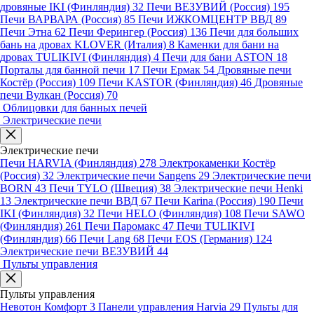
дровяные IKI (Финляндия)
32
Печи ВЕЗУВИЙ (Россия)
195
Печи ВАРВАРА (Россия)
85
Печи ИЖКОМЦЕНТР ВВД
89
Печи Этна
62
Печи Ферингер (Россия)
136
Печи для больших
бань на дровах KLOVER (Италия)
8
Каменки для бани на
дровах TULIKIVI (Финляндия)
4
Печи для бани ASTON
18
Порталы для банной печи
17
Печи Ермак
54
Дровяные печи
Костёр (Россия)
109
Печи KASTOR (Финляндия)
46
Дровяные
печи Вулкан (Россия)
70
Облицовки для банных печей
Электрические печи
Электрические печи
Печи HARVIA (Финляндия)
278
Электрокаменки Костёр
(Россия)
32
Электрические печи Sangens
29
Электрические печи
BORN
43
Печи TYLO (Швеция)
38
Электрические печи Henki
13
Электрические печи ВВД
67
Печи Karina (Россия)
190
Печи
IKI (Финляндия)
32
Печи HELO (Финляндия)
108
Печи SAWO
(Финляндия)
261
Печи Паромакс
47
Печи TULIKIVI
(Финляндия)
66
Печи Lang
68
Печи EOS (Германия)
124
Электрические печи ВЕЗУВИЙ
44
Пульты управления
Пульты управления
Невотон Комфорт
3
Панели управления Harvia
29
Пульты для