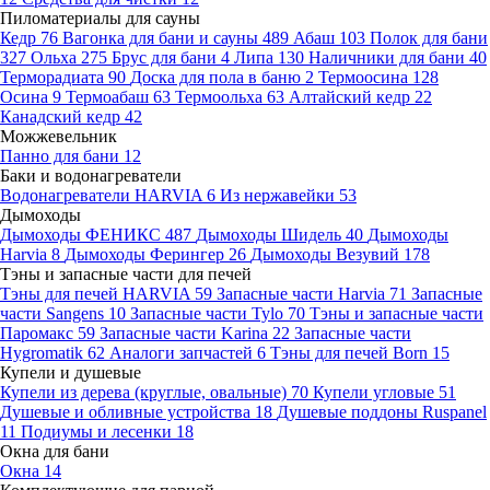
Пиломатериалы для сауны
Кедр
76
Вагонка для бани и сауны
489
Абаш
103
Полок для бани
327
Ольха
275
Брус для бани
4
Липа
130
Наличники для бани
40
Терморадиата
90
Доска для пола в баню
2
Термоосина
128
Осина
9
Термоабаш
63
Термоольха
63
Алтайский кедр
22
Канадский кедр
42
Можжевельник
Панно для бани
12
Баки и водонагреватели
Водонагреватели HARVIA
6
Из нержавейки
53
Дымоходы
Дымоходы ФЕНИКС
487
Дымоходы Шидель
40
Дымоходы
Harvia
8
Дымоходы Ферингер
26
Дымоходы Везувий
178
Тэны и запасные части для печей
Тэны для печей HARVIA
59
Запасные части Harvia
71
Запасные
части Sangens
10
Запасные части Tylo
70
Тэны и запасные части
Паромакс
59
Запасные части Karina
22
Запасные части
Hygromatik
62
Аналоги запчастей
6
Тэны для печей Born
15
Купели и душевые
Купели из дерева (круглые, овальные)
70
Купели угловые
51
Душевые и обливные устройства
18
Душевые поддоны Ruspanel
11
Подиумы и лесенки
18
Окна для бани
Окна
14