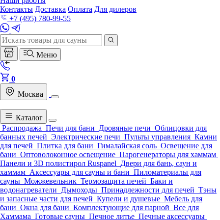
Наши работы
Контакты
Доставка
Оплата
Для дилеров
+7 (495) 780-99-55
Меню
0
Москва
Каталог
Распродажа
Печи для бани
Дровяные печи
Облицовки для
банных печей
Электрические печи
Пульты управления
Камни
для печей
Плитка для бани
Гималайская соль
Освещение для
бани
Оптоволоконное освещение
Парогенераторы для хаммам
Панели и 3D полистирол Ruspanel
Двери для бань, саун и
хаммам
Аксессуары для сауны и бани
Пиломатериалы для
сауны
Можжевельник
Термозащита печей
Баки и
водонагреватели
Дымоходы
Принадлежности для печей
Тэны
и запасные части для печей
Купели и душевые
Мебель для
бани
Окна для бани
Комплектующие для парной
Все для
Хаммама
Готовые сауны
Печное литье
Печные аксессуары