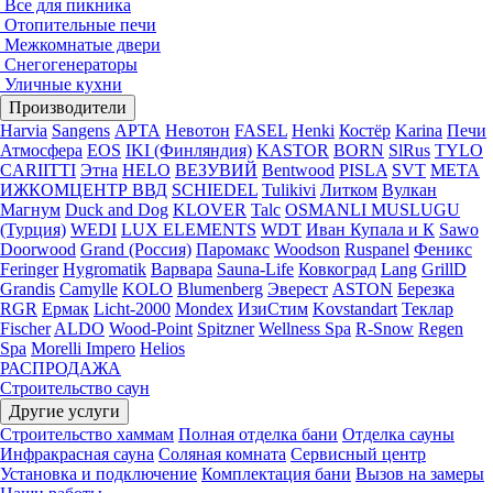
Все для пикника
Отопительные печи
Межкомнатые двери
Снегогенераторы
Уличные кухни
Производители
Harvia
Sangens
АРТА
Невотон
FASEL
Henki
Костёр
Karina
Печи
Атмосфера
EOS
IKI (Финляндия)
KASTOR
BORN
SlRus
TYLO
CARIITTI
Этна
HELO
ВЕЗУВИЙ
Bentwood
PISLA
SVT
МЕТА
ИЖКОМЦЕНТР ВВД
SCHIEDEL
Tulikivi
Литком
Вулкан
Магнум
Duck and Dog
KLOVER
Talc
OSMANLI MUSLUGU
(Турция)
WEDI
LUX ELEMENTS
WDT
Иван Купала и К
Sawo
Doorwood
Grand (Россия)
Паромакс
Woodson
Ruspanel
Феникс
Feringer
Hygromatik
Варвара
Sauna-Life
Ковкоград
Lang
GrillD
Grandis
Camylle
KOLO
Blumenberg
Эверест
ASTON
Березка
RGR
Ермак
Licht-2000
Mondex
ИзиСтим
Kovstandart
Теклар
Fischer
ALDO
Wood-Point
Spitzner
Wellness Spa
R-Snow
Regen
Spa
Morelli Impero
Helios
РАСПРОДАЖА
Строительство саун
Другие услуги
Строительство хаммам
Полная отделка бани
Отделка сауны
Инфракрасная сауна
Соляная комната
Сервисный центр
Установка и подключение
Комплектация бани
Вызов на замеры