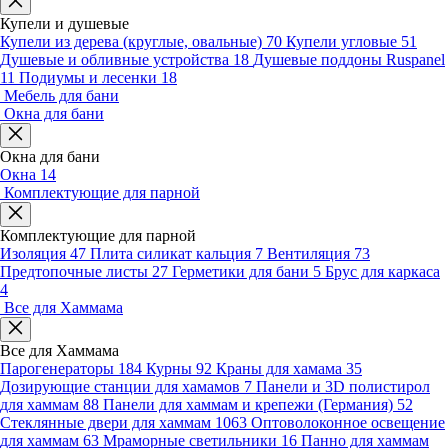
Купели и душевые
Купели из дерева (круглые, овальные)
70
Купели угловые
51
Душевые и обливные устройства
18
Душевые поддоны Ruspanel
11
Подиумы и лесенки
18
Мебель для бани
Окна для бани
Окна для бани
Окна
14
Комплектующие для парной
Комплектующие для парной
Изоляция
47
Плита силикат кальция
7
Вентиляция
73
Предтопочные листы
27
Герметики для бани
5
Брус для каркаса
4
Все для Хаммама
Все для Хаммама
Парогенераторы
184
Курны
92
Краны для хамама
35
Дозирующие станции для хамамов
7
Панели и 3D полистирол
для хаммам
88
Панели для хаммам и крепежи (Германия)
52
Стеклянные двери для хаммам
1063
Оптоволоконное освещение
для хаммам
63
Мраморные светильники
16
Панно для хаммам