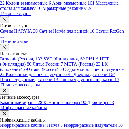
22
Колонны мраморные
6
Арки мраморные
161
Массажные
столы для хаммам
16
Мраморные раковины
24
Готовые сауны
Готовые сауны
Сауны HARVIA
30
Сауны Harvia для ванной
10
Сауны Re:Gen
11
Печное литье
Печное литье
Везувий (Россия)
132
SVT (Финляндия)
62
PISLA HTT
(Финляндия)
80
Литье России
7
МЕТА (Россия)
23
LK
(Словения)
29
Grand (Россия)
50
Задвижки для печи чугунные
22
Колосники для печи чугунные
41
Дверцы для печи
164
Плиты чугунные для печи
13
Плиты чугунные под казан
15
Печные аксессуары
Печные аксессуары
Каминные экраны
28
Каминные наборы
90
Дровницы
53
Инфракрасные кабины
Инфракрасные кабины
Инфракрасные кабины Harvia
8
Инфракрасные излучатели
10