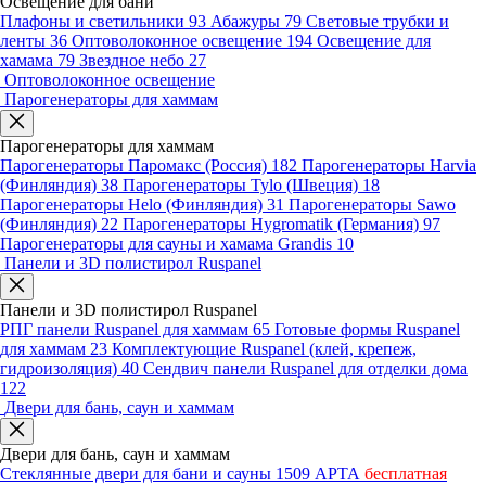
Освещение для бани
Плафоны и светильники
93
Абажуры
79
Световые трубки и
ленты
36
Оптоволоконное освещение
194
Освещение для
хамама
79
Звездное небо
27
Оптоволоконное освещение
Парогенераторы для хаммам
Парогенераторы для хаммам
Парогенераторы Паромакс (Россия)
182
Парогенераторы Harvia
(Финляндия)
38
Парогенераторы Tylo (Швеция)
18
Парогенераторы Helo (Финляндия)
31
Парогенераторы Sawo
(Финляндия)
22
Парогенераторы Hygromatik (Германия)
97
Парогенераторы для сауны и хамама Grandis
10
Панели и 3D полистирол Ruspanel
Панели и 3D полистирол Ruspanel
РПГ панели Ruspanel для хаммам
65
Готовые формы Ruspanel
для хаммам
23
Комплектующие Ruspanel (клей, крепеж,
гидроизоляция)
40
Сендвич панели Ruspanel для отделки дома
122
Двери для бань, саун и хаммам
Двери для бань, саун и хаммам
Стеклянные двери для бани и сауны
1509
АРТА
бесплатная