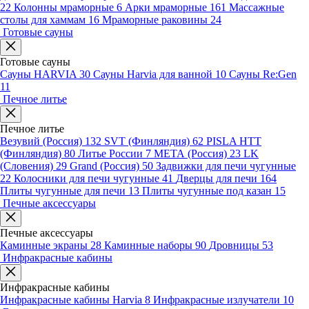
22
Колонны мраморные
6
Арки мраморные
161
Массажные
столы для хаммам
16
Мраморные раковины
24
Готовые сауны
Готовые сауны
Сауны HARVIA
30
Сауны Harvia для ванной
10
Сауны Re:Gen
11
Печное литье
Печное литье
Везувий (Россия)
132
SVT (Финляндия)
62
PISLA HTT
(Финляндия)
80
Литье России
7
МЕТА (Россия)
23
LK
(Словения)
29
Grand (Россия)
50
Задвижки для печи чугунные
22
Колосники для печи чугунные
41
Дверцы для печи
164
Плиты чугунные для печи
13
Плиты чугунные под казан
15
Печные аксессуары
Печные аксессуары
Каминные экраны
28
Каминные наборы
90
Дровницы
53
Инфракрасные кабины
Инфракрасные кабины
Инфракрасные кабины Harvia
8
Инфракрасные излучатели
10