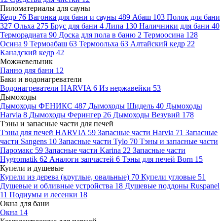
Пиломатериалы для сауны
Кедр
76
Вагонка для бани и сауны
489
Абаш
103
Полок для бани
327
Ольха
275
Брус для бани
4
Липа
130
Наличники для бани
40
Терморадиата
90
Доска для пола в баню
2
Термоосина
128
Осина
9
Термоабаш
63
Термоольха
63
Алтайский кедр
22
Канадский кедр
42
Можжевельник
Панно для бани
12
Баки и водонагреватели
Водонагреватели HARVIA
6
Из нержавейки
53
Дымоходы
Дымоходы ФЕНИКС
487
Дымоходы Шидель
40
Дымоходы
Harvia
8
Дымоходы Ферингер
26
Дымоходы Везувий
178
Тэны и запасные части для печей
Тэны для печей HARVIA
59
Запасные части Harvia
71
Запасные
части Sangens
10
Запасные части Tylo
70
Тэны и запасные части
Паромакс
59
Запасные части Karina
22
Запасные части
Hygromatik
62
Аналоги запчастей
6
Тэны для печей Born
15
Купели и душевые
Купели из дерева (круглые, овальные)
70
Купели угловые
51
Душевые и обливные устройства
18
Душевые поддоны Ruspanel
11
Подиумы и лесенки
18
Окна для бани
Окна
14