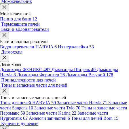
Можжевельник
Можжевельник
Панно для бани
12
Термозащита печей
Баки и водонагреватели
Баки и водонагреватели
Водонагреватели HARVIA
6
Из нержавейки
53
Дымоходы
Дымоходы
Дымоходы ФЕНИКС
487
Дымоходы Шидель
40
Дымоходы
Harvia
8
Дымоходы Ферингер
26
Дымоходы Везувий
178
Принадлежности для печей
Тэны и запасные части для печей
Тэны и запасные части для печей
Тэны для печей HARVIA
59
Запасные части Harvia
71
Запасные
части Sangens
10
Запасные части Tylo
70
Тэны и запасные части
Паромакс
59
Запасные части Karina
22
Запасные части
Hygromatik
62
Аналоги запчастей
6
Тэны для печей Born
15
Купели и душевые