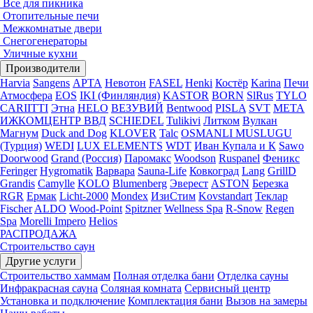
Все для пикника
Отопительные печи
Межкомнатые двери
Снегогенераторы
Уличные кухни
Производители
Harvia
Sangens
АРТА
Невотон
FASEL
Henki
Костёр
Karina
Печи
Атмосфера
EOS
IKI (Финляндия)
KASTOR
BORN
SlRus
TYLO
CARIITTI
Этна
HELO
ВЕЗУВИЙ
Bentwood
PISLA
SVT
МЕТА
ИЖКОМЦЕНТР ВВД
SCHIEDEL
Tulikivi
Литком
Вулкан
Магнум
Duck and Dog
KLOVER
Talc
OSMANLI MUSLUGU
(Турция)
WEDI
LUX ELEMENTS
WDT
Иван Купала и К
Sawo
Doorwood
Grand (Россия)
Паромакс
Woodson
Ruspanel
Феникс
Feringer
Hygromatik
Варвара
Sauna-Life
Ковкоград
Lang
GrillD
Grandis
Camylle
KOLO
Blumenberg
Эверест
ASTON
Березка
RGR
Ермак
Licht-2000
Mondex
ИзиСтим
Kovstandart
Теклар
Fischer
ALDO
Wood-Point
Spitzner
Wellness Spa
R-Snow
Regen
Spa
Morelli Impero
Helios
РАСПРОДАЖА
Строительство саун
Другие услуги
Строительство хаммам
Полная отделка бани
Отделка сауны
Инфракрасная сауна
Соляная комната
Сервисный центр
Установка и подключение
Комплектация бани
Вызов на замеры