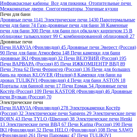
Инфракрасные кабины
Все для пикника
Отопительные печи
Межкомнатые двери
Снегогенераторы
Уличные кухни
Печи для бани
Дровяные печи
1141
Электрические печи
1430
Паротермальные
печи для бани
74
Газо-дровяные печи для бани
38
Каменные
печи для бани
300
Печи для бани под обкладку кирпичом
15
В
облицовке талькохлорит
99
С комбинированной облицовкой
27
Дровяные печи
Печи HARVIA (Финляндия)
45
Дровяные печи Эверест (Россия)
90
Печи для бани Атмосфера
148
Печи каменки для бани
дровяные IKI (Финляндия)
32
Печи ВЕЗУВИЙ (Россия)
195
Печи ВАРВАРА (Россия)
85
Печи ИЖКОМЦЕНТР ВВД
89
Печи Этна
62
Печи Ферингер (Россия)
136
Печи для больших
бань на дровах KLOVER (Италия)
8
Каменки для бани на
дровах TULIKIVI (Финляндия)
4
Печи для бани ASTON
18
Порталы для банной печи
17
Печи Ермак
54
Дровяные печи
Костёр (Россия)
109
Печи KASTOR (Финляндия)
46
Дровяные
печи Вулкан (Россия)
70
Электрические печи
Печи HARVIA (Финляндия)
278
Электрокаменки Костёр
(Россия)
32
Электрические печи Sangens
29
Электрические печи
BORN
43
Печи TYLO (Швеция)
38
Электрические печи Henki
13
Электрические печи ВВД
67
Печи Karina (Россия)
190
Печи
IKI (Финляндия)
32
Печи HELO (Финляндия)
108
Печи SAWO
(Финляндия)
261
Печи Паромакс
47
Печи TULIKIVI