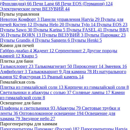
(Финляндия)
66
Печи Lang
68
Печи EOS (Германия)
124
Электрические печи ВЕЗУВИЙ
44
Пульты управления
Невотон Комфорт
3
Панели управления Harvia
29
Пульты для
печей Костер
12
Пульты Helo
20
Пульты Tylo
14
Пульты EOS
23
Пульты Sawo
30
Пульты Karina
5
Пульты FASEL
41
Пульты ВВД
36
Пульты BORN
13
Пульты ВЕЗУВИЙ
3
Пульты Паромакс
23
Пульты Grandis
4
Пульты Sangens
6
Пульты Henki
5
Камни для печей
Габбро-диабаз
4
Жадеит
12
Серпентинит
2
Другие породы
камней
12
Кварц
5
Плитка для бани
Талькохлорит
23
Талькомагнезит
50
Пироксенит
14
Змеевик
16
Амфиболит
3
Талькокварцит
9
Для камина
78
Из натурального
камня
92
Фактурная
15
Рваный камень
14
Гималайская соль
Плитка из гималайской соли
13
Кирпичи из гималайской соли
8
Светильники и абажуры с солью
37
Соляные лампы
17
Камни
из гималайской соли
8
Освещение для бани
Плафоны и светильники
93
Абажуры
79
Световые трубки и
ленты
36
Оптоволоконное освещение
194
Освещение для
хамама
79
Звездное небо
27
Парогенераторы для хаммам
Парогенераторы Паромакс (Россия)
182
Парогенераторы Harvia