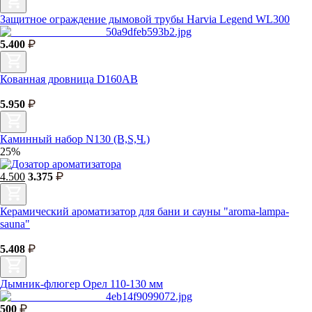
Защитное ограждение дымовой трубы Harvia Legend WL300
5.400
Кованная дровница D160АВ
5.950
Каминный набор N130 (B,S,Ч.)
25%
4.500
3.375
Керамический ароматизатор для бани и сауны "aroma-lampa-
sauna"
5.408
Дымник-флюгер Орел 110-130 мм
500