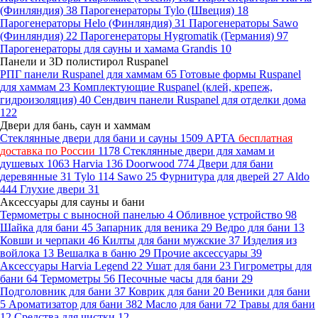
(Финляндия)
38
Парогенераторы Tylo (Швеция)
18
Парогенераторы Helo (Финляндия)
31
Парогенераторы Sawo
(Финляндия)
22
Парогенераторы Hygromatik (Германия)
97
Парогенераторы для сауны и хамама Grandis
10
Панели и 3D полистирол Ruspanel
РПГ панели Ruspanel для хаммам
65
Готовые формы Ruspanel
для хаммам
23
Комплектующие Ruspanel (клей, крепеж,
гидроизоляция)
40
Сендвич панели Ruspanel для отделки дома
122
Двери для бань, саун и хаммам
Стеклянные двери для бани и сауны
1509
АРТА
бесплатная
доставка по России
1178
Стеклянные двери для хамам и
душевых
1063
Harvia
136
Doorwood
774
Двери для бани
деревянные
31
Tylo
114
Sawo
25
Фурнитура для дверей
27
Aldo
444
Глухие двери
31
Аксессуары для сауны и бани
Термометры с выносной панелью
4
Обливное устройство
98
Шайка для бани
45
Запарник для веника
29
Ведро для бани
13
Ковши и черпаки
46
Килты для бани мужские
37
Изделия из
войлока
13
Вешалка в баню
29
Прочие аксессуары
39
Аксессуары Harvia Legend
22
Ушат для бани
23
Гигрометры для
бани
64
Термометры
56
Песочные часы для бани
29
Подголовник для бани
37
Коврик для бани
20
Веники для бани
5
Ароматизатор для бани
382
Масло для бани
72
Травы для бани
12
Средства для чистки
12