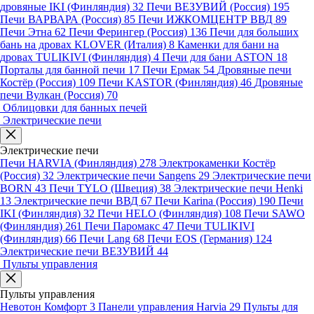
дровяные IKI (Финляндия)
32
Печи ВЕЗУВИЙ (Россия)
195
Печи ВАРВАРА (Россия)
85
Печи ИЖКОМЦЕНТР ВВД
89
Печи Этна
62
Печи Ферингер (Россия)
136
Печи для больших
бань на дровах KLOVER (Италия)
8
Каменки для бани на
дровах TULIKIVI (Финляндия)
4
Печи для бани ASTON
18
Порталы для банной печи
17
Печи Ермак
54
Дровяные печи
Костёр (Россия)
109
Печи KASTOR (Финляндия)
46
Дровяные
печи Вулкан (Россия)
70
Облицовки для банных печей
Электрические печи
Электрические печи
Печи HARVIA (Финляндия)
278
Электрокаменки Костёр
(Россия)
32
Электрические печи Sangens
29
Электрические печи
BORN
43
Печи TYLO (Швеция)
38
Электрические печи Henki
13
Электрические печи ВВД
67
Печи Karina (Россия)
190
Печи
IKI (Финляндия)
32
Печи HELO (Финляндия)
108
Печи SAWO
(Финляндия)
261
Печи Паромакс
47
Печи TULIKIVI
(Финляндия)
66
Печи Lang
68
Печи EOS (Германия)
124
Электрические печи ВЕЗУВИЙ
44
Пульты управления
Пульты управления
Невотон Комфорт
3
Панели управления Harvia
29
Пульты для