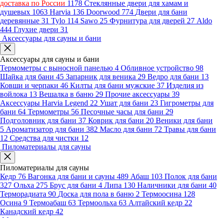
доставка по России
1178
Стеклянные двери для хамам и
душевых
1063
Harvia
136
Doorwood
774
Двери для бани
деревянные
31
Tylo
114
Sawo
25
Фурнитура для дверей
27
Aldo
444
Глухие двери
31
Аксессуары для сауны и бани
Аксессуары для сауны и бани
Термометры с выносной панелью
4
Обливное устройство
98
Шайка для бани
45
Запарник для веника
29
Ведро для бани
13
Ковши и черпаки
46
Килты для бани мужские
37
Изделия из
войлока
13
Вешалка в баню
29
Прочие аксессуары
39
Аксессуары Harvia Legend
22
Ушат для бани
23
Гигрометры для
бани
64
Термометры
56
Песочные часы для бани
29
Подголовник для бани
37
Коврик для бани
20
Веники для бани
5
Ароматизатор для бани
382
Масло для бани
72
Травы для бани
12
Средства для чистки
12
Пиломатериалы для сауны
Пиломатериалы для сауны
Кедр
76
Вагонка для бани и сауны
489
Абаш
103
Полок для бани
327
Ольха
275
Брус для бани
4
Липа
130
Наличники для бани
40
Терморадиата
90
Доска для пола в баню
2
Термоосина
128
Осина
9
Термоабаш
63
Термоольха
63
Алтайский кедр
22
Канадский кедр
42