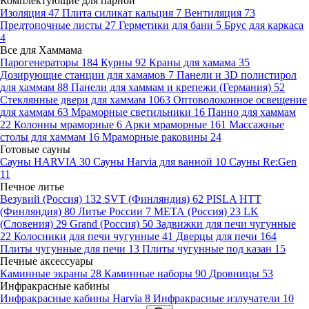
Комплектующие для парной
Изоляция
47
Плита силикат кальция
7
Вентиляция
73
Предтопочные листы
27
Герметики для бани
5
Брус для каркаса
4
Все для Хаммама
Парогенераторы
184
Курны
92
Краны для хамама
35
Дозирующие станции для хамамов
7
Панели и 3D полистирол
для хаммам
88
Панели для хаммам и крепежи (Германия)
52
Стеклянные двери для хаммам
1063
Оптоволоконное освещение
для хаммам
63
Мраморные светильники
16
Панно для хаммам
22
Колонны мраморные
6
Арки мраморные
161
Массажные
столы для хаммам
16
Мраморные раковины
24
Готовые сауны
Сауны HARVIA
30
Сауны Harvia для ванной
10
Сауны Re:Gen
11
Печное литье
Везувий (Россия)
132
SVT (Финляндия)
62
PISLA HTT
(Финляндия)
80
Литье России
7
МЕТА (Россия)
23
LK
(Словения)
29
Grand (Россия)
50
Задвижки для печи чугунные
22
Колосники для печи чугунные
41
Дверцы для печи
164
Плиты чугунные для печи
13
Плиты чугунные под казан
15
Печные аксессуары
Каминные экраны
28
Каминные наборы
90
Дровницы
53
Инфракрасные кабины
Инфракрасные кабины Harvia
8
Инфракрасные излучатели
10