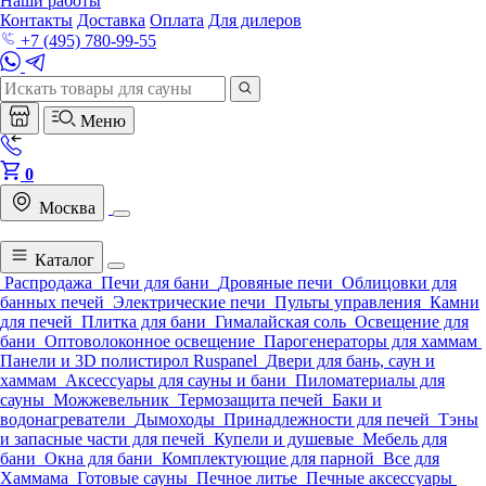
Наши работы
Контакты
Доставка
Оплата
Для дилеров
+7 (495) 780-99-55
Меню
0
Москва
Каталог
Распродажа
Печи для бани
Дровяные печи
Облицовки для
банных печей
Электрические печи
Пульты управления
Камни
для печей
Плитка для бани
Гималайская соль
Освещение для
бани
Оптоволоконное освещение
Парогенераторы для хаммам
Панели и 3D полистирол Ruspanel
Двери для бань, саун и
хаммам
Аксессуары для сауны и бани
Пиломатериалы для
сауны
Можжевельник
Термозащита печей
Баки и
водонагреватели
Дымоходы
Принадлежности для печей
Тэны
и запасные части для печей
Купели и душевые
Мебель для
бани
Окна для бани
Комплектующие для парной
Все для
Хаммама
Готовые сауны
Печное литье
Печные аксессуары