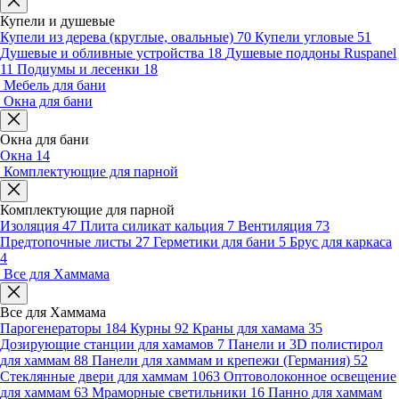
Купели и душевые
Купели из дерева (круглые, овальные)
70
Купели угловые
51
Душевые и обливные устройства
18
Душевые поддоны Ruspanel
11
Подиумы и лесенки
18
Мебель для бани
Окна для бани
Окна для бани
Окна
14
Комплектующие для парной
Комплектующие для парной
Изоляция
47
Плита силикат кальция
7
Вентиляция
73
Предтопочные листы
27
Герметики для бани
5
Брус для каркаса
4
Все для Хаммама
Все для Хаммама
Парогенераторы
184
Курны
92
Краны для хамама
35
Дозирующие станции для хамамов
7
Панели и 3D полистирол
для хаммам
88
Панели для хаммам и крепежи (Германия)
52
Стеклянные двери для хаммам
1063
Оптоволоконное освещение
для хаммам
63
Мраморные светильники
16
Панно для хаммам