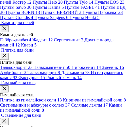
печей Костер
12
Пульты Helo
20
Пульты Tylo
14
Пульты EOS
23
Пульты Sawo
30
Пульты Karina
5
Пульты FASEL
41
Пульты ВВД
36
Пульты BORN
13
Пульты ВЕЗУВИЙ
3
Пульты Паромакс
23
Пульты Grandis
4
Пульты Sangens
6
Пульты Henki
5
Камни для печей
Камни для печей
Габбро-диабаз
4
Жадеит
12
Серпентинит
2
Другие породы
камней
12
Кварц
5
Плитка для бани
Плитка для бани
Талькохлорит
23
Талькомагнезит
50
Пироксенит
14
Змеевик
16
Амфиболит
3
Талькокварцит
9
Для камина
78
Из натурального
камня
92
Фактурная
15
Рваный камень
14
Гималайская соль
Гималайская соль
Плитка из гималайской соли
13
Кирпичи из гималайской соли
8
Светильники и абажуры с солью
37
Соляные лампы
17
Камни
из гималайской соли
8
Освещение для бани