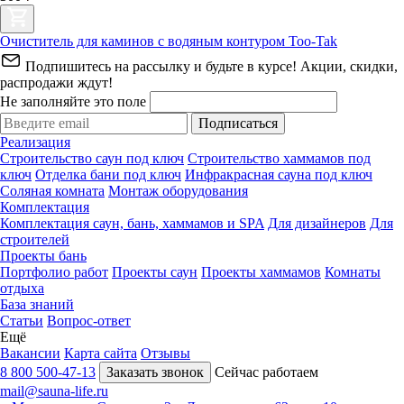
Очиститель для каминов с водяным контуром Too-Tak
Подпишитесь на рассылку и будьте в курсе! Акции, скидки,
распродажи ждут!
Не заполняйте это поле
Подписаться
Реализация
Строительство саун под ключ
Строительство хаммамов под
ключ
Отделка бани под ключ
Инфракрасная сауна под ключ
Соляная комната
Монтаж оборудования
Комплектация
Комплектация саун, бань, хаммамов и SPA
Для дизайнеров
Для
строителей
Проекты бань
Портфолио работ
Проекты саун
Проекты хаммамов
Комнаты
отдыха
База знаний
Статьи
Вопрос-ответ
Ещё
Вакансии
Карта сайта
Отзывы
8 800 500-47-13
Заказать звонок
Сейчас работаем
mail@sauna-life.ru