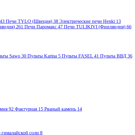
43
Печи TYLO (Швеция)
38
Электрические печи Henki
13
ляндия)
261
Печи Паромакс
47
Печи TULIKIVI (Финляндия)
66
льты Sawo
30
Пульты Karina
5
Пульты FASEL
41
Пульты ВВД
36
амня
92
Фактурная
15
Рваный камень
14
 гималайской соли
8