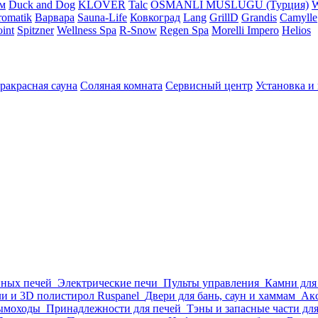
м
Duck and Dog
KLOVER
Talc
OSMANLI MUSLUGU (Турция)
omatik
Варвара
Sauna-Life
Ковкоград
Lang
GrillD
Grandis
Camylle
int
Spitzner
Wellness Spa
R-Snow
Regen Spa
Morelli Impero
Helios
ракрасная сауна
Соляная комната
Сервисный центр
Установка и
нных печей
Электрические печи
Пульты управления
Камни для
и и 3D полистирол Ruspanel
Двери для бань, саун и хаммам
Акс
ымоходы
Принадлежности для печей
Тэны и запасные части дл