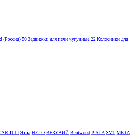
d (Россия)
50
Задвижки для печи чугунные
22
Колосники для
CARIITTI
Этна
HELO
ВЕЗУВИЙ
Bentwood
PISLA
SVT
МЕТА