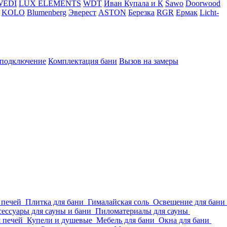
WEDI
LUX ELEMENTS
WDT
Иван Купала и К
Sawo
Doorwood
KOLO
Blumenberg
Эверест
ASTON
Березка
RGR
Ермак
Licht-
 подключение
Комплектация бани
Вызов на замеры
 печей
Плитка для бани
Гималайская соль
Освещение для бани
ессуары для сауны и бани
Пиломатериалы для сауны
я печей
Купели и душевые
Мебель для бани
Окна для бани