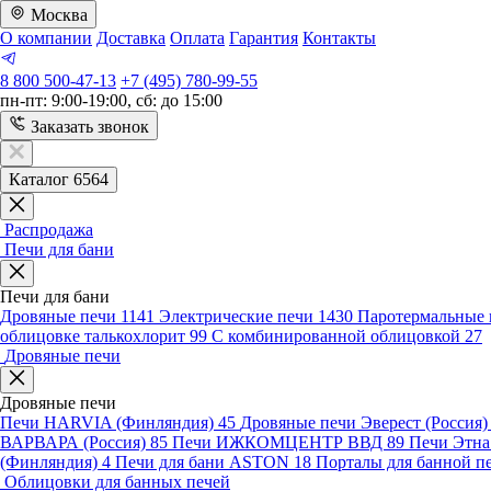
Москва
О компании
Доставка
Оплата
Гарантия
Контакты
8 800 500-47-13
+7 (495) 780-99-55
пн-пт: 9:00-19:00, сб: до 15:00
Заказать звонок
Каталог 6564
Распродажа
Печи для бани
Печи для бани
Дровяные печи
1141
Электрические печи
1430
Паротермальные 
облицовке талькохлорит
99
С комбинированной облицовкой
27
Дровяные печи
Дровяные печи
Печи HARVIA (Финляндия)
45
Дровяные печи Эверест (Россия
ВАРВАРА (Россия)
85
Печи ИЖКОМЦЕНТР ВВД
89
Печи Этн
(Финляндия)
4
Печи для бани ASTON
18
Порталы для банной п
Облицовки для банных печей