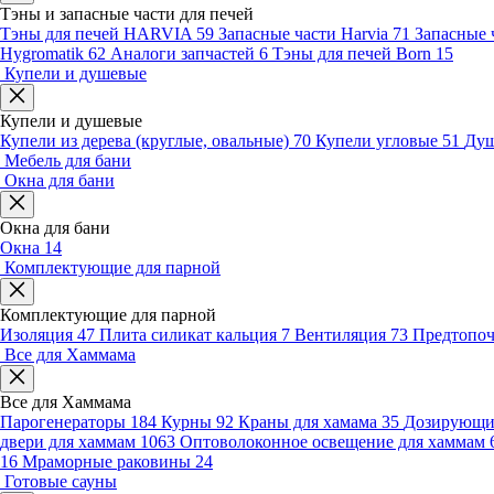
Тэны и запасные части для печей
Тэны для печей HARVIA
59
Запасные части Harvia
71
Запасные 
Hygromatik
62
Аналоги запчастей
6
Тэны для печей Born
15
Купели и душевые
Купели и душевые
Купели из дерева (круглые, овальные)
70
Купели угловые
51
Душ
Мебель для бани
Окна для бани
Окна для бани
Окна
14
Комплектующие для парной
Комплектующие для парной
Изоляция
47
Плита силикат кальция
7
Вентиляция
73
Предтопо
Все для Хаммама
Все для Хаммама
Парогенераторы
184
Курны
92
Краны для хамама
35
Дозирующие
двери для хаммам
1063
Оптоволоконное освещение для хаммам
16
Мраморные раковины
24
Готовые сауны