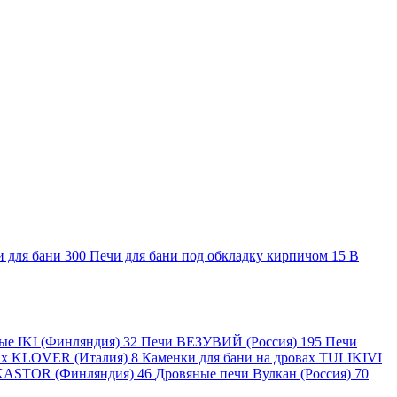
и для бани
300
Печи для бани под обкладку кирпичом
15
В
ные IKI (Финляндия)
32
Печи ВЕЗУВИЙ (Россия)
195
Печи
вах KLOVER (Италия)
8
Каменки для бани на дровах TULIKIVI
KASTOR (Финляндия)
46
Дровяные печи Вулкан (Россия)
70