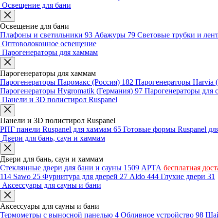
Освещение для бани
Освещение для бани
Плафоны и светильники
93
Абажуры
79
Световые трубки и ле
Оптоволоконное освещение
Парогенераторы для хаммам
Парогенераторы для хаммам
Парогенераторы Паромакс (Россия)
182
Парогенераторы Harvia
Парогенераторы Hygromatik (Германия)
97
Парогенераторы для 
Панели и 3D полистирол Ruspanel
Панели и 3D полистирол Ruspanel
РПГ панели Ruspanel для хаммам
65
Готовые формы Ruspanel д
Двери для бань, саун и хаммам
Двери для бань, саун и хаммам
Стеклянные двери для бани и сауны
1509
АРТА
бесплатная дост
114
Sawo
25
Фурнитура для дверей
27
Aldo
444
Глухие двери
31
Аксессуары для сауны и бани
Аксессуары для сауны и бани
Термометры с выносной панелью
4
Обливное устройство
98
Шай