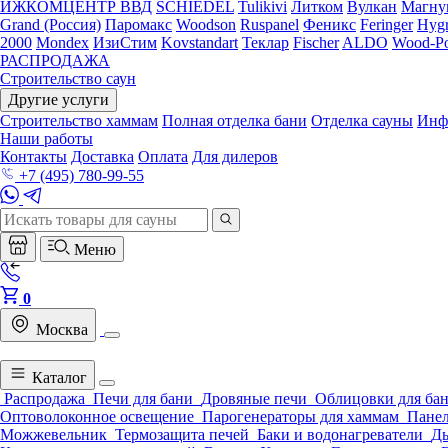
ИЖКОМЦЕНТР ВВД
SCHIEDEL
Tulikivi
Литком
Вулкан
Магну
Grand (Россия)
Паромакс
Woodson
Ruspanel
Феникс
Feringer
Hygr
2000
Mondex
ИзиСтим
Kovstandart
Теклар
Fischer
ALDO
Wood-Po
РАСПРОДАЖА
Строительство саун
Другие услуги
Строительство хаммам
Полная отделка бани
Отделка сауны
Инф
Наши работы
Контакты
Доставка
Оплата
Для дилеров
+7 (495) 780-99-55
Меню
0
Москва
Каталог
Распродажа
Печи для бани
Дровяные печи
Облицовки для ба
Оптоволоконное освещение
Парогенераторы для хаммам
Панел
Можжевельник
Термозащита печей
Баки и водонагреватели
Д