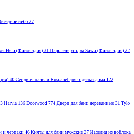
Звездное небо
27
ры Helo (Финляндия)
31
Парогенераторы Sawo (Финляндия)
22
яция)
40
Сендвич панели Ruspanel для отделки дома
122
63
Harvia
136
Doorwood
774
Двери для бани деревянные
31
Tylo
и и черпаки
46
Килты для бани мужские
37
Изделия из войлока