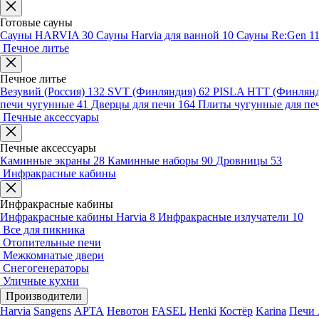
Готовые сауны
Сауны HARVIA
30
Сауны Harvia для ванной
10
Сауны Re:Gen
1
Печное литье
Печное литье
Везувий (Россия)
132
SVT (Финляндия)
62
PISLA HTT (Финлян
печи чугунные
41
Дверцы для печи
164
Плиты чугунные для пе
Печные аксессуары
Печные аксессуары
Каминные экраны
28
Каминные наборы
90
Дровницы
53
Инфракрасные кабины
Инфракрасные кабины
Инфракрасные кабины Harvia
8
Инфракрасные излучатели
10
Все для пикника
Отопительные печи
Межкомнатые двери
Снегогенераторы
Уличные кухни
Производители
Harvia
Sangens
АРТА
Невотон
FASEL
Henki
Костёр
Karina
Печи 