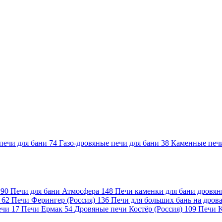
печи для бани
74
Газо-дровяные печи для бани
38
Каменные печ
)
90
Печи для бани Атмосфера
148
Печи каменки для бани дровя
а
62
Печи Ферингер (Россия)
136
Печи для больших бань на дро
ечи
17
Печи Ермак
54
Дровяные печи Костёр (Россия)
109
Печи 