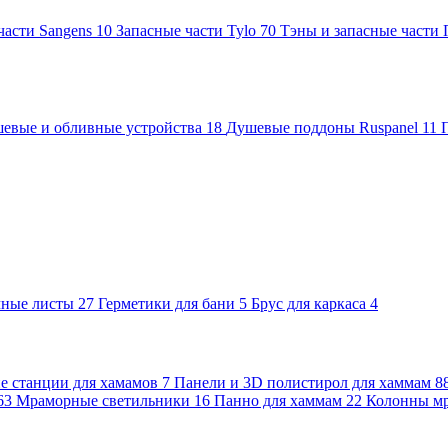
части Sangens
10
Запасные части Tylo
70
Тэны и запасные части
евые и обливные устройства
18
Душевые поддоны Ruspanel
11
чные листы
27
Герметики для бани
5
Брус для каркаса
4
 станции для хамамов
7
Панели и 3D полистирол для хаммам
8
63
Мраморные светильники
16
Панно для хаммам
22
Колонны м