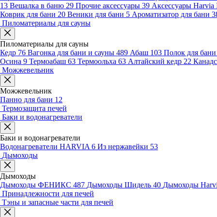
13
Вешалка в баню
29
Прочие аксессуары
39
Аксессуары Harvia
Коврик для бани
20
Веники для бани
5
Ароматизатор для бани
3
Пиломатериалы для сауны
Пиломатериалы для сауны
Кедр
76
Вагонка для бани и сауны
489
Абаш
103
Полок для бан
Осина
9
Термоабаш
63
Термоольха
63
Алтайский кедр
22
Канадс
Можжевельник
Можжевельник
Панно для бани
12
Термозащита печей
Баки и водонагреватели
Баки и водонагреватели
Водонагреватели HARVIA
6
Из нержавейки
53
Дымоходы
Дымоходы
Дымоходы ФЕНИКС
487
Дымоходы Шидель
40
Дымоходы Harv
Принадлежности для печей
Тэны и запасные части для печей