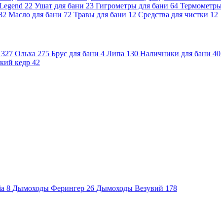
 Legend
22
Ушат для бани
23
Гигрометры для бани
64
Термометр
82
Масло для бани
72
Травы для бани
12
Средства для чистки
12
и
327
Ольха
275
Брус для бани
4
Липа
130
Наличники для бани
40
кий кедр
42
ia
8
Дымоходы Ферингер
26
Дымоходы Везувий
178