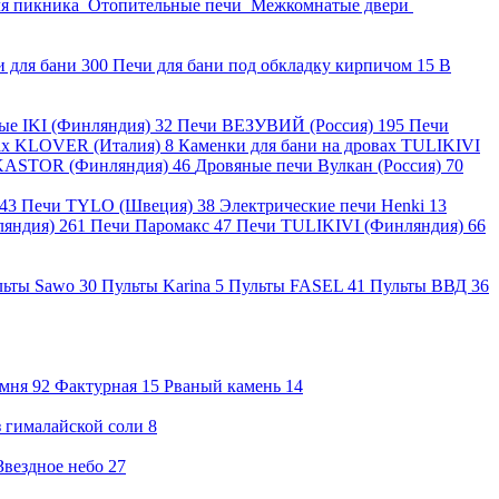
ля пикника
Отопительные печи
Межкомнатые двери
и для бани
300
Печи для бани под обкладку кирпичом
15
В
ные IKI (Финляндия)
32
Печи ВЕЗУВИЙ (Россия)
195
Печи
вах KLOVER (Италия)
8
Каменки для бани на дровах TULIKIVI
KASTOR (Финляндия)
46
Дровяные печи Вулкан (Россия)
70
43
Печи TYLO (Швеция)
38
Электрические печи Henki
13
ляндия)
261
Печи Паромакс
47
Печи TULIKIVI (Финляндия)
66
льты Sawo
30
Пульты Karina
5
Пульты FASEL
41
Пульты ВВД
36
амня
92
Фактурная
15
Рваный камень
14
 гималайской соли
8
Звездное небо
27