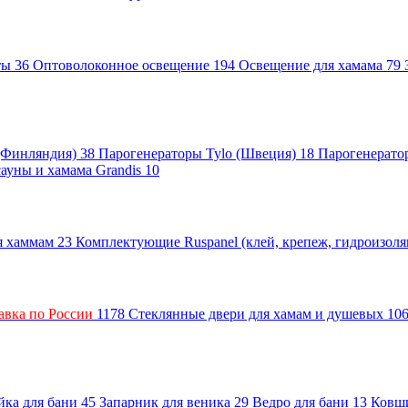
нты
36
Оптоволоконное освещение
194
Освещение для хамама
79
 (Финляндия)
38
Парогенераторы Tylo (Швеция)
18
Парогенерато
сауны и хамама Grandis
10
ля хаммам
23
Комплектующие Ruspanel (клей, крепеж, гидроизол
авка по России
1178
Стеклянные двери для хамам и душевых
10
ка для бани
45
Запарник для веника
29
Ведро для бани
13
Ковш