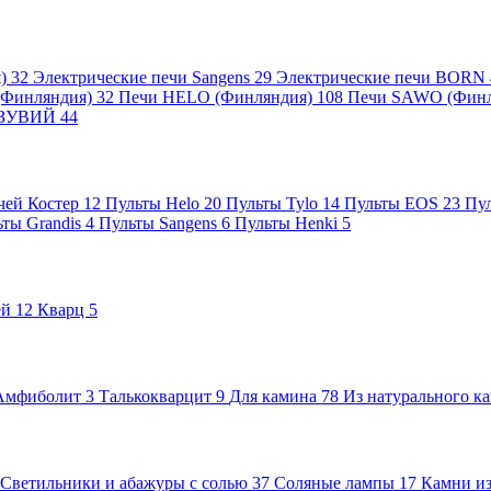
я)
32
Электрические печи Sangens
29
Электрические печи BORN
 (Финляндия)
32
Печи HELO (Финляндия)
108
Печи SAWO (Фин
ВЕЗУВИЙ
44
чей Костер
12
Пульты Helo
20
Пульты Tylo
14
Пульты EOS
23
Пу
ьты Grandis
4
Пульты Sangens
6
Пульты Henki
5
ей
12
Кварц
5
Амфиболит
3
Талькокварцит
9
Для камина
78
Из натурального к
Светильники и абажуры с солью
37
Соляные лампы
17
Камни из