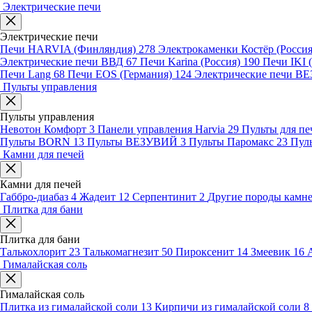
Электрические печи
Электрические печи
Печи HARVIA (Финляндия)
278
Электрокаменки Костёр (Росси
Электрические печи ВВД
67
Печи Karina (Россия)
190
Печи IKI
Печи Lang
68
Печи EOS (Германия)
124
Электрические печи 
Пульты управления
Пульты управления
Невотон Комфорт
3
Панели управления Harvia
29
Пульты для пе
Пульты BORN
13
Пульты ВЕЗУВИЙ
3
Пульты Паромакс
23
Пул
Камни для печей
Камни для печей
Габбро-диабаз
4
Жадеит
12
Серпентинит
2
Другие породы камн
Плитка для бани
Плитка для бани
Талькохлорит
23
Талькомагнезит
50
Пироксенит
14
Змеевик
16
Гималайская соль
Гималайская соль
Плитка из гималайской соли
13
Кирпичи из гималайской соли
8