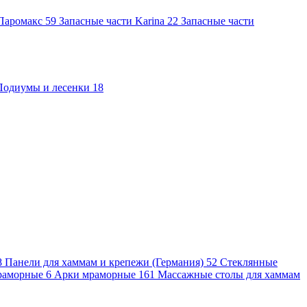
 Паромакс
59
Запасные части Karina
22
Запасные части
Подиумы и лесенки
18
8
Панели для хаммам и крепежи (Германия)
52
Стеклянные
раморные
6
Арки мраморные
161
Массажные столы для хаммам