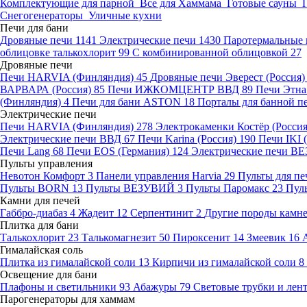
Комплектующие для парной
Все для Хаммама
Готовые сауны
Снегогенераторы
Уличные кухни
Печи для бани
Дровяные печи
1141
Электрические печи
1430
Паротермальные 
облицовке талькохлорит
99
С комбинированной облицовкой
27
Дровяные печи
Печи HARVIA (Финляндия)
45
Дровяные печи Эверест (Россия
ВАРВАРА (Россия)
85
Печи ИЖКОМЦЕНТР ВВД
89
Печи Этн
(Финляндия)
4
Печи для бани ASTON
18
Порталы для банной п
Электрические печи
Печи HARVIA (Финляндия)
278
Электрокаменки Костёр (Росси
Электрические печи ВВД
67
Печи Karina (Россия)
190
Печи IKI
Печи Lang
68
Печи EOS (Германия)
124
Электрические печи 
Пульты управления
Невотон Комфорт
3
Панели управления Harvia
29
Пульты для пе
Пульты BORN
13
Пульты ВЕЗУВИЙ
3
Пульты Паромакс
23
Пул
Камни для печей
Габбро-диабаз
4
Жадеит
12
Серпентинит
2
Другие породы камн
Плитка для бани
Талькохлорит
23
Талькомагнезит
50
Пироксенит
14
Змеевик
16
Гималайская соль
Плитка из гималайской соли
13
Кирпичи из гималайской соли
8
Освещение для бани
Плафоны и светильники
93
Абажуры
79
Световые трубки и ле
Парогенераторы для хаммам