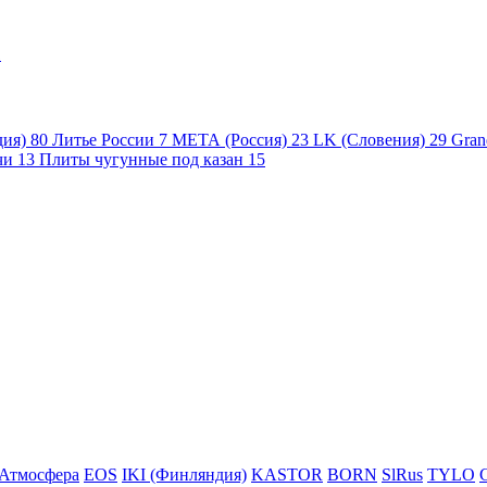
1
дия)
80
Литье России
7
МЕТА (Россия)
23
LK (Словения)
29
Gran
чи
13
Плиты чугунные под казан
15
Атмосфера
EOS
IKI (Финляндия)
KASTOR
BORN
SlRus
TYLO