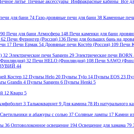
Печное литье
Печные аксессуары
Инфракрасные кабины
Все д
печи для бани
74
Газо-дровяные печи для бани
38
Каменные печ
)
90
Печи для бани Атмосфера
148
Печи каменки для бани дровя
а
62
Печи Ферингер (Россия)
136
Печи для больших бань на дро
ечи
17
Печи Ермак
54
Дровяные печи Костёр (Россия)
109
Печи 
я)
32
Электрические печи Sangens
29
Электрические печи BORN
 (Финляндия)
32
Печи HELO (Финляндия)
108
Печи SAWO (Фин
ВЕЗУВИЙ
44
чей Костер
12
Пульты Helo
20
Пульты Tylo
14
Пульты EOS
23
Пу
ьты Grandis
4
Пульты Sangens
6
Пульты Henki
5
ей
12
Кварц
5
Амфиболит
3
Талькокварцит
9
Для камина
78
Из натурального к
Светильники и абажуры с солью
37
Соляные лампы
17
Камни из
нты
36
Оптоволоконное освещение
194
Освещение для хамама
79