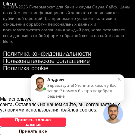
© 2010-2026
Гипермаркет для бани и сауны Сауна Лайф
.
Цены
на сайте носят информационный характер и не являются
публичной офертой. Вы принимаете условия
политики в
отношении обработки персональных данных
и
пользовательского соглашения
каждый раз, когда оставляете
свои данные в любой форме обратной связи на сайте sauna-
life.ru
Политика конфиденциальности
Пользовательское соглашение
Политика cookie
×
Андрей
Здравствуйте! Уточните, какой у Вас
запрос? помогу быстро подобрать
решение
Мы используем файлы cookies
для улучшения работы
сайта. Оставаясь на нашем сайте, вы соглашаетесь с
условиями использования файлов cookies.
Принять только
важные
Принять все