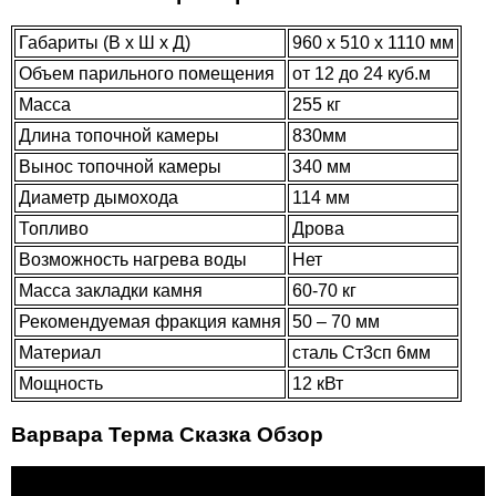
Габариты (В х Ш х Д)
960 х 510 х 1110 мм
Объем парильного помещения
от 12 до 24 куб.м
Масса
255 кг
Длина топочной камеры
830мм
Вынос топочной камеры
340 мм
Диаметр дымохода
114 мм
Топливо
Дрова
Возможность нагрева воды
Нет
Масса закладки камня
60-70 кг
Рекомендуемая фракция камня
50 – 70 мм
Материал
сталь Ст3сп 6мм
Мощность
12 кВт
Варвара Терма Сказка Обзор