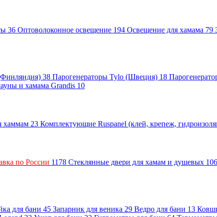
нты
36
Оптоволоконное освещение
194
Освещение для хамама
79
 (Финляндия)
38
Парогенераторы Tylo (Швеция)
18
Парогенерато
сауны и хамама Grandis
10
ля хаммам
23
Комплектующие Ruspanel (клей, крепеж, гидроизол
авка по России
1178
Стеклянные двери для хамам и душевых
10
ка для бани
45
Запарник для веника
29
Ведро для бани
13
Ковш