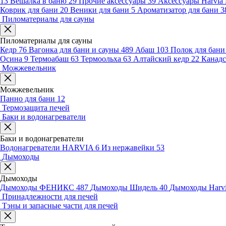
13
Вешалка в баню
29
Прочие аксессуары
39
Аксессуары Harvia
Коврик для бани
20
Веники для бани
5
Ароматизатор для бани
3
Пиломатериалы для сауны
Пиломатериалы для сауны
Кедр
76
Вагонка для бани и сауны
489
Абаш
103
Полок для бан
Осина
9
Термоабаш
63
Термоольха
63
Алтайский кедр
22
Канадс
Можжевельник
Можжевельник
Панно для бани
12
Термозащита печей
Баки и водонагреватели
Баки и водонагреватели
Водонагреватели HARVIA
6
Из нержавейки
53
Дымоходы
Дымоходы
Дымоходы ФЕНИКС
487
Дымоходы Шидель
40
Дымоходы Harv
Принадлежности для печей
Тэны и запасные части для печей