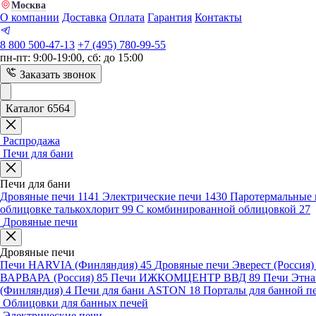
Москва
О компании
Доставка
Оплата
Гарантия
Контакты
8 800 500-47-13
+7 (495) 780-99-55
пн-пт: 9:00-19:00, сб: до 15:00
Заказать звонок
Каталог 6564
Распродажа
Печи для бани
Печи для бани
Дровяные печи
1141
Электрические печи
1430
Паротермальные 
облицовке талькохлорит
99
С комбинированной облицовкой
27
Дровяные печи
Дровяные печи
Печи HARVIA (Финляндия)
45
Дровяные печи Эверест (Россия
ВАРВАРА (Россия)
85
Печи ИЖКОМЦЕНТР ВВД
89
Печи Этн
(Финляндия)
4
Печи для бани ASTON
18
Порталы для банной п
Облицовки для банных печей
Электрические печи