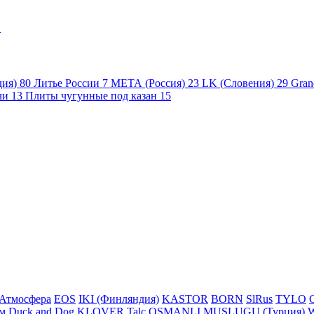
1
дия)
80
Литье России
7
МЕТА (Россия)
23
LK (Словения)
29
Gran
чи
13
Плиты чугунные под казан
15
Атмосфера
EOS
IKI (Финляндия)
KASTOR
BORN
SlRus
TYLO
м
Duck and Dog
KLOVER
Talc
OSMANLI MUSLUGU (Турция)