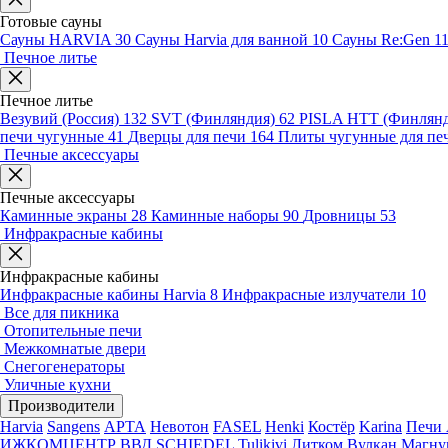
Готовые сауны
Сауны HARVIA
30
Сауны Harvia для ванной
10
Сауны Re:Gen
1
Печное литье
Печное литье
Везувий (Россия)
132
SVT (Финляндия)
62
PISLA HTT (Финлян
печи чугунные
41
Дверцы для печи
164
Плиты чугунные для пе
Печные аксессуары
Печные аксессуары
Каминные экраны
28
Каминные наборы
90
Дровницы
53
Инфракрасные кабины
Инфракрасные кабины
Инфракрасные кабины Harvia
8
Инфракрасные излучатели
10
Все для пикника
Отопительные печи
Межкомнатые двери
Снегогенераторы
Уличные кухни
Производители
Harvia
Sangens
АРТА
Невотон
FASEL
Henki
Костёр
Karina
Печи 
ИЖКОМЦЕНТР ВВД
SCHIEDEL
Tulikivi
Литком
Вулкан
Магну