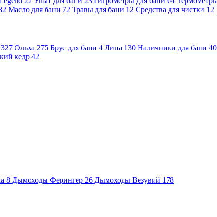
 Legend
22
Ушат для бани
23
Гигрометры для бани
64
Термометр
82
Масло для бани
72
Травы для бани
12
Средства для чистки
12
и
327
Ольха
275
Брус для бани
4
Липа
130
Наличники для бани
40
кий кедр
42
ia
8
Дымоходы Ферингер
26
Дымоходы Везувий
178