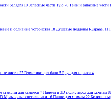
части Sangens
10
Запасные части Tylo
70
Тэны и запасные части
евые и обливные устройства
18
Душевые поддоны Ruspanel
11
чные листы
27
Герметики для бани
5
Брус для каркаса
4
 станции для хамамов
7
Панели и 3D полистирол для хаммам
8
63
Мраморные светильники
16
Панно для хаммам
22
Колонны м