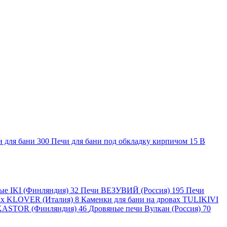
и для бани
300
Печи для бани под обкладку кирпичом
15
В
ные IKI (Финляндия)
32
Печи ВЕЗУВИЙ (Россия)
195
Печи
вах KLOVER (Италия)
8
Каменки для бани на дровах TULIKIVI
KASTOR (Финляндия)
46
Дровяные печи Вулкан (Россия)
70