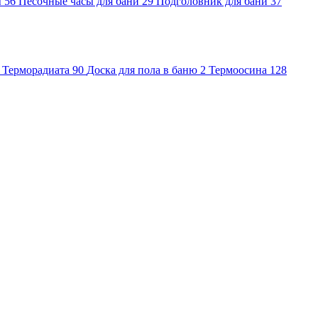
ы
56
Песочные часы для бани
29
Подголовник для бани
37
Терморадиата
90
Доска для пола в баню
2
Термоосина
128