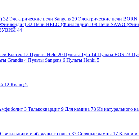
я)
32
Электрические печи Sangens
29
Электрические печи BORN
 (Финляндия)
32
Печи HELO (Финляндия)
108
Печи SAWO (Фин
ВЕЗУВИЙ
44
чей Костер
12
Пульты Helo
20
Пульты Tylo
14
Пульты EOS
23
Пу
ьты Grandis
4
Пульты Sangens
6
Пульты Henki
5
ей
12
Кварц
5
Амфиболит
3
Талькокварцит
9
Для камина
78
Из натурального к
Светильники и абажуры с солью
37
Соляные лампы
17
Камни из