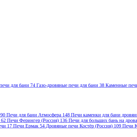
печи для бани
74
Газо-дровяные печи для бани
38
Каменные печ
)
90
Печи для бани Атмосфера
148
Печи каменки для бани дровя
а
62
Печи Ферингер (Россия)
136
Печи для больших бань на дро
ечи
17
Печи Ермак
54
Дровяные печи Костёр (Россия)
109
Печи 