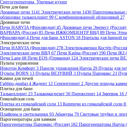
Снегогенераторы
Уличные кухни
Печи для бани
Дровяные печи
1141
Электрические печи
1430
Паротермальные 
облицовке талькохлорит
99
С комбинированной облицовкой
27
Дровяные печи
Печи HARVIA (Финляндия)
45
Дровяные печи Эверест (Россия
ВАРВАРА (Россия)
85
Печи ИЖКОМЦЕНТР ВВД
89
Печи Этн
(Финляндия)
4
Печи для бани ASTON
18
Порталы для банной п
Электрические печи
Печи HARVIA (Финляндия)
278
Электрокаменки Костёр (Росси
Электрические печи ВВД
67
Печи Karina (Россия)
190
Печи IKI
Печи Lang
68
Печи EOS (Германия)
124
Электрические печи 
Пульты управления
Невотон Комфорт
3
Панели управления Harvia
29
Пульты для пе
Пульты BORN
13
Пульты ВЕЗУВИЙ
3
Пульты Паромакс
23
Пул
Камни для печей
Габбро-диабаз
4
Жадеит
12
Серпентинит
2
Другие породы камн
Плитка для бани
Талькохлорит
23
Талькомагнезит
50
Пироксенит
14
Змеевик
16
Гималайская соль
Плитка из гималайской соли
13
Кирпичи из гималайской соли
8
Освещение для бани
Плафоны и светильники
93
Абажуры
79
Световые трубки и ле
Парогенераторы для хаммам
Парогенераторы Паромакс (Россия)
182
Парогенераторы Harvia