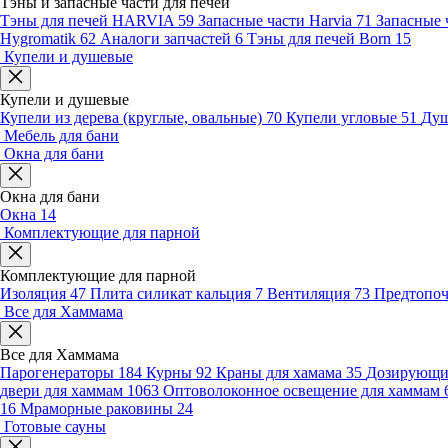
Тэны и запасные части для печей
Тэны для печей HARVIA
59
Запасные части Harvia
71
Запасные 
Hygromatik
62
Аналоги запчастей
6
Тэны для печей Born
15
Купели и душевые
Купели и душевые
Купели из дерева (круглые, овальные)
70
Купели угловые
51
Душ
Мебель для бани
Окна для бани
Окна для бани
Окна
14
Комплектующие для парной
Комплектующие для парной
Изоляция
47
Плита силикат кальция
7
Вентиляция
73
Предтопо
Все для Хаммама
Все для Хаммама
Парогенераторы
184
Курны
92
Краны для хамама
35
Дозирующие
двери для хаммам
1063
Оптоволоконное освещение для хаммам
16
Мраморные раковины
24
Готовые сауны