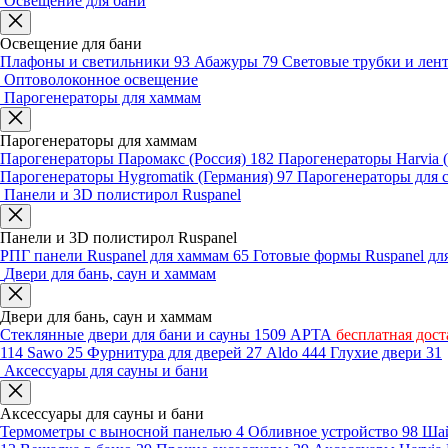
Освещение для бани
Освещение для бани
Плафоны и светильники
93
Абажуры
79
Световые трубки и ле
Оптоволоконное освещение
Парогенераторы для хаммам
Парогенераторы для хаммам
Парогенераторы Паромакс (Россия)
182
Парогенераторы Harvia
Парогенераторы Hygromatik (Германия)
97
Парогенераторы для 
Панели и 3D полистирол Ruspanel
Панели и 3D полистирол Ruspanel
РПГ панели Ruspanel для хаммам
65
Готовые формы Ruspanel д
Двери для бань, саун и хаммам
Двери для бань, саун и хаммам
Стеклянные двери для бани и сауны
1509
АРТА
бесплатная дост
114
Sawo
25
Фурнитура для дверей
27
Aldo
444
Глухие двери
31
Аксессуары для сауны и бани
Аксессуары для сауны и бани
Термометры с выносной панелью
4
Обливное устройство
98
Шай