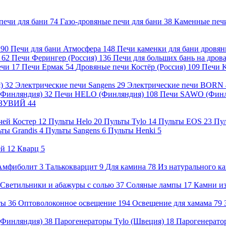
печи для бани
74
Газо-дровяные печи для бани
38
Каменные печ
)
90
Печи для бани Атмосфера
148
Печи каменки для бани дровя
а
62
Печи Ферингер (Россия)
136
Печи для больших бань на дро
ечи
17
Печи Ермак
54
Дровяные печи Костёр (Россия)
109
Печи 
я)
32
Электрические печи Sangens
29
Электрические печи BORN
 (Финляндия)
32
Печи HELO (Финляндия)
108
Печи SAWO (Фин
ВЕЗУВИЙ
44
чей Костер
12
Пульты Helo
20
Пульты Tylo
14
Пульты EOS
23
Пу
ьты Grandis
4
Пульты Sangens
6
Пульты Henki
5
ей
12
Кварц
5
Амфиболит
3
Талькокварцит
9
Для камина
78
Из натурального к
Светильники и абажуры с солью
37
Соляные лампы
17
Камни из
нты
36
Оптоволоконное освещение
194
Освещение для хамама
79
 (Финляндия)
38
Парогенераторы Tylo (Швеция)
18
Парогенерато