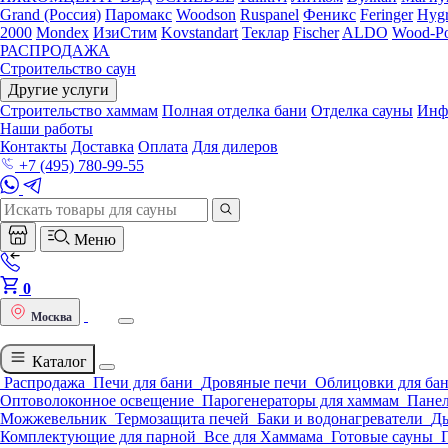
Grand (Россия)
Паромакс
Woodson
Ruspanel
Феникс
Feringer
Hygr
2000
Mondex
ИзиСтим
Kovstandart
Теклар
Fischer
ALDO
Wood-Po
РАСПРОДАЖА
Строительство саун
Другие услуги
Строительство хаммам
Полная отделка бани
Отделка сауны
Инф
Наши работы
Контакты
Доставка
Оплата
Для дилеров
+7 (495) 780-99-55
Меню
0
Москва
Каталог
Распродажа
Печи для бани
Дровяные печи
Облицовки для ба
Оптоволоконное освещение
Парогенераторы для хаммам
Панел
Можжевельник
Термозащита печей
Баки и водонагреватели
Д
Комплектующие для парной
Все для Хаммама
Готовые сауны