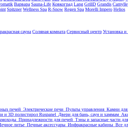
omatik
Варвара
Sauna-Life
Ковкоград
Lang
GrillD
Grandis
Camylle
int
Spitzner
Wellness Spa
R-Snow
Regen Spa
Morelli Impero
Helios
ракрасная сауна
Соляная комната
Сервисный центр
Установка и
нных печей
Электрические печи
Пульты управления
Камни для
и и 3D полистирол Ruspanel
Двери для бань, саун и хаммам
Акс
ымоходы
Принадлежности для печей
Тэны и запасные части дл
Печное литье
Печные аксессуары
Инфракрасные кабины
Все д