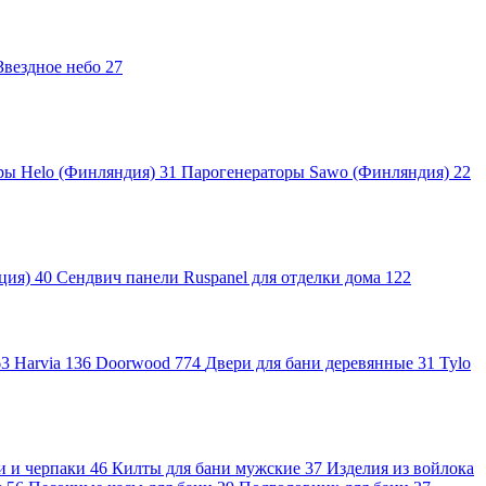
Звездное небо
27
ры Helo (Финляндия)
31
Парогенераторы Sawo (Финляндия)
22
яция)
40
Сендвич панели Ruspanel для отделки дома
122
63
Harvia
136
Doorwood
774
Двери для бани деревянные
31
Tylo
и и черпаки
46
Килты для бани мужские
37
Изделия из войлока