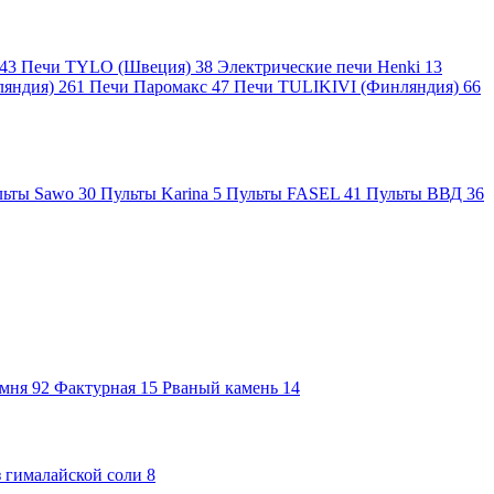
43
Печи TYLO (Швеция)
38
Электрические печи Henki
13
ляндия)
261
Печи Паромакс
47
Печи TULIKIVI (Финляндия)
66
льты Sawo
30
Пульты Karina
5
Пульты FASEL
41
Пульты ВВД
36
амня
92
Фактурная
15
Рваный камень
14
 гималайской соли
8