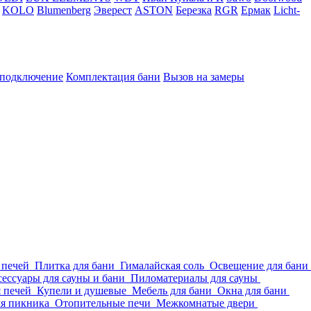
KOLO
Blumenberg
Эверест
ASTON
Березка
RGR
Ермак
Licht-
 подключение
Комплектация бани
Вызов на замеры
 печей
Плитка для бани
Гималайская соль
Освещение для бани
ессуары для сауны и бани
Пиломатериалы для сауны
я печей
Купели и душевые
Мебель для бани
Окна для бани
ля пикника
Отопительные печи
Межкомнатые двери