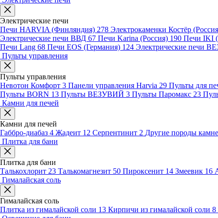
Электрические печи
Печи HARVIA (Финляндия)
278
Электрокаменки Костёр (Росси
Электрические печи ВВД
67
Печи Karina (Россия)
190
Печи IKI
Печи Lang
68
Печи EOS (Германия)
124
Электрические печи 
Пульты управления
Пульты управления
Невотон Комфорт
3
Панели управления Harvia
29
Пульты для пе
Пульты BORN
13
Пульты ВЕЗУВИЙ
3
Пульты Паромакс
23
Пул
Камни для печей
Камни для печей
Габбро-диабаз
4
Жадеит
12
Серпентинит
2
Другие породы камн
Плитка для бани
Плитка для бани
Талькохлорит
23
Талькомагнезит
50
Пироксенит
14
Змеевик
16
Гималайская соль
Гималайская соль
Плитка из гималайской соли
13
Кирпичи из гималайской соли
8