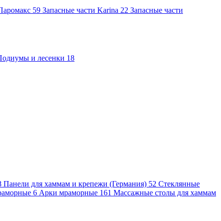
 Паромакс
59
Запасные части Karina
22
Запасные части
Подиумы и лесенки
18
8
Панели для хаммам и крепежи (Германия)
52
Стеклянные
раморные
6
Арки мраморные
161
Массажные столы для хаммам