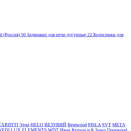
d (Россия)
50
Задвижки для печи чугунные
22
Колосники для
CARIITTI
Этна
HELO
ВЕЗУВИЙ
Bentwood
PISLA
SVT
МЕТА
WEDI
LUX ELEMENTS
WDT
Иван Купала и К
Sawo
Doorwood