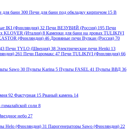
и для бани
300
Печи для бани под обкладку кирпичом
15
В
ные IKI (Финляндия)
32
Печи ВЕЗУВИЙ (Россия)
195
Печи
вах KLOVER (Италия)
8
Каменки для бани на дровах TULIKIVI
KASTOR (Финляндия)
46
Дровяные печи Вулкан (Россия)
70
43
Печи TYLO (Швеция)
38
Электрические печи Henki
13
ляндия)
261
Печи Паромакс
47
Печи TULIKIVI (Финляндия)
66
льты Sawo
30
Пульты Karina
5
Пульты FASEL
41
Пульты ВВД
36
амня
92
Фактурная
15
Рваный камень
14
 гималайской соли
8
Звездное небо
27
ры Helo (Финляндия)
31
Парогенераторы Sawo (Финляндия)
22