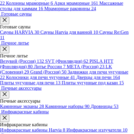
22
Колонны мраморные
6
Арки мраморные
161
Массажные
столы для хаммам
16
Мраморные раковины
24
Готовые сауны
Готовые сауны
Сауны HARVIA
30
Сауны Harvia для ванной
10
Сауны Re:Gen
11
Печное литье
Печное литье
Везувий (Россия)
132
SVT (Финляндия)
62
PISLA HTT
(Финляндия)
80
Литье России
7
МЕТА (Россия)
23
LK
(Словения)
29
Grand (Россия)
50
Задвижки для печи чугунные
22
Колосники для печи чугунные
41
Дверцы для печи
164
Плиты чугунные для печи
13
Плиты чугунные под казан
15
Печные аксессуары
Печные аксессуары
Каминные экраны
28
Каминные наборы
90
Дровницы
53
Инфракрасные кабины
Инфракрасные кабины
Инфракрасные кабины Harvia
8
Инфракрасные излучатели
10