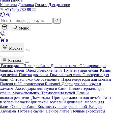
Наши работы
Контакты
Доставка
Оплата
Для дилеров
+7 (495) 780-99-55
Меню
0
Москва
Каталог
Распродажа
Печи для бани
Дровяные печи
Облицовки для
банных печей
Электрические печи
Пульты управления
Камни
для печей
Плитка для бани
Гималайская соль
Освещение для
бани
Оптоволоконное освещение
Парогенераторы для хаммам
Панели и 3D полистирол Ruspanel
Двери для бань, саун и
хаммам
Аксессуары для сауны и бани
Пиломатериалы для
сауны
Можжевельник
Термозащита печей
Баки и
водонагреватели
Дымоходы
Принадлежности для печей
Тэны
и запасные части для печей
Купели и душевые
Мебель для
бани
Окна для бани
Комплектующие для парной
Все для
Хаммама
Готовые сауны
Печное литье
Печные аксессуары