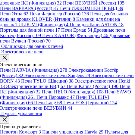
дровяные IKI (Финляндия)
32
Печи ВЕЗУВИЙ (Россия)
195
Печи ВАРВАРА (Россия)
85
Печи ИЖКОМЦЕНТР ВВД
89
Печи Этна
62
Печи Ферингер (Россия)
136
Печи для больших
бань на дровах KLOVER (Италия)
8
Каменки для бани на
дровах TULIKIVI (Финляндия)
4
Печи для бани ASTON
18
Порталы для банной печи
17
Печи Ермак
54
Дровяные печи
Костёр (Россия)
109
Печи KASTOR (Финляндия)
46
Дровяные
печи Вулкан (Россия)
70
Облицовки для банных печей
Электрические печи
Электрические печи
Печи HARVIA (Финляндия)
278
Электрокаменки Костёр
(Россия)
32
Электрические печи Sangens
29
Электрические печи
BORN
43
Печи TYLO (Швеция)
38
Электрические печи Henki
13
Электрические печи ВВД
67
Печи Karina (Россия)
190
Печи
IKI (Финляндия)
32
Печи HELO (Финляндия)
108
Печи SAWO
(Финляндия)
261
Печи Паромакс
47
Печи TULIKIVI
(Финляндия)
66
Печи Lang
68
Печи EOS (Германия)
124
Электрические печи ВЕЗУВИЙ
44
Пульты управления
Пульты управления
Невотон Комфорт
3
Панели управления Harvia
29
Пульты для