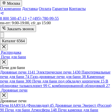
Москва
О компании
Доставка
Оплата
Гарантия
Контакты
8 800 500-47-13
+7 (495) 780-99-55
пн-пт: 9:00-19:00, сб: до 15:00
Заказать звонок
Каталог 6564
Распродажа
Печи для бани
Печи для бани
Дровяные печи
1141
Электрические печи
1430
Паротермальные
печи для бани
74
Газо-дровяные печи для бани
38
Каменные
печи для бани
300
Печи для бани под обкладку кирпичом
15
В
облицовке талькохлорит
99
С комбинированной облицовкой
27
Дровяные печи
Дровяные печи
Печи HARVIA (Финляндия)
45
Дровяные печи Эверест (Россия)
90
Печи для бани Атмосфера
148
Печи каменки для бани