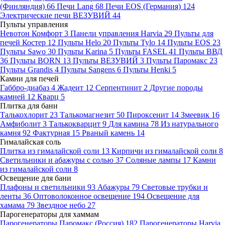
(Финляндия)
66
Печи Lang
68
Печи EOS (Германия)
124
Электрические печи ВЕЗУВИЙ
44
Пульты управления
Невотон Комфорт
3
Панели управления Harvia
29
Пульты для
печей Костер
12
Пульты Helo
20
Пульты Tylo
14
Пульты EOS
23
Пульты Sawo
30
Пульты Karina
5
Пульты FASEL
41
Пульты ВВД
36
Пульты BORN
13
Пульты ВЕЗУВИЙ
3
Пульты Паромакс
23
Пульты Grandis
4
Пульты Sangens
6
Пульты Henki
5
Камни для печей
Габбро-диабаз
4
Жадеит
12
Серпентинит
2
Другие породы
камней
12
Кварц
5
Плитка для бани
Талькохлорит
23
Талькомагнезит
50
Пироксенит
14
Змеевик
16
Амфиболит
3
Талькокварцит
9
Для камина
78
Из натурального
камня
92
Фактурная
15
Рваный камень
14
Гималайская соль
Плитка из гималайской соли
13
Кирпичи из гималайской соли
8
Светильники и абажуры с солью
37
Соляные лампы
17
Камни
из гималайской соли
8
Освещение для бани
Плафоны и светильники
93
Абажуры
79
Световые трубки и
ленты
36
Оптоволоконное освещение
194
Освещение для
хамама
79
Звездное небо
27
Парогенераторы для хаммам
Парогенераторы Паромакс (Россия)
182
Парогенераторы Harvia