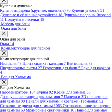
Купели и душевые
Купели из дерева (круглые, овальные)
70
Купели угловые
51
Душевые и обливные устройства
18
Душевые поддоны Ruspanel
11
Подиумы и лесенки
18
Мебель для бани
Окна для бани
Окна для бани
Окна
14
Комплектующие для парной
Комплектующие для парной
Изоляция
47
Плита силикат кальция
7
Вентиляция
73
Предтопочные листы
27
Герметики для бани
5
Брус для каркаса
4
Все для Хаммама
Все для Хаммама
Парогенераторы
184
Курны
92
Краны для хамама
35
Дозирующие станции для хамамов
7
Панели и 3D полистирол
для хаммам
88
Панели для хаммам и крепежи (Германия)
52
Стеклянные двери для хаммам
1063
Оптоволоконное освещение
для хаммам
63
Мраморные светильники
16
Панно для хаммам