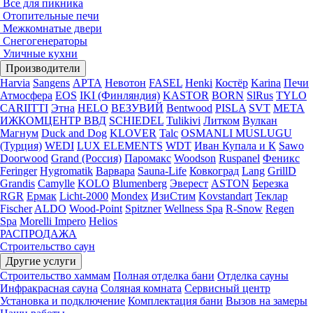
Все для пикника
Отопительные печи
Межкомнатые двери
Снегогенераторы
Уличные кухни
Производители
Harvia
Sangens
АРТА
Невотон
FASEL
Henki
Костёр
Karina
Печи
Атмосфера
EOS
IKI (Финляндия)
KASTOR
BORN
SlRus
TYLO
CARIITTI
Этна
HELO
ВЕЗУВИЙ
Bentwood
PISLA
SVT
МЕТА
ИЖКОМЦЕНТР ВВД
SCHIEDEL
Tulikivi
Литком
Вулкан
Магнум
Duck and Dog
KLOVER
Talc
OSMANLI MUSLUGU
(Турция)
WEDI
LUX ELEMENTS
WDT
Иван Купала и К
Sawo
Doorwood
Grand (Россия)
Паромакс
Woodson
Ruspanel
Феникс
Feringer
Hygromatik
Варвара
Sauna-Life
Ковкоград
Lang
GrillD
Grandis
Camylle
KOLO
Blumenberg
Эверест
ASTON
Березка
RGR
Ермак
Licht-2000
Mondex
ИзиСтим
Kovstandart
Теклар
Fischer
ALDO
Wood-Point
Spitzner
Wellness Spa
R-Snow
Regen
Spa
Morelli Impero
Helios
РАСПРОДАЖА
Строительство саун
Другие услуги
Строительство хаммам
Полная отделка бани
Отделка сауны
Инфракрасная сауна
Соляная комната
Сервисный центр
Установка и подключение
Комплектация бани
Вызов на замеры