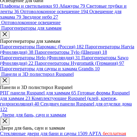
Освещение для бани
Плафоны и светильники
93
Абажуры
79
Световые трубки и
ленты
36
Оптоволоконное освещение
194
Освещение для
хамама
79
Звездное небо
27
Оптоволоконное освещение
Парогенераторы для хаммам
Парогенераторы для хаммам
Парогенераторы Паромакс (Россия)
182
Парогенераторы Harvia
(Финляндия)
38
Парогенераторы Tylo (Швеция)
18
Парогенераторы Helo (Финляндия)
31
Парогенераторы Sawo
(Финляндия)
22
Парогенераторы Hygromatik (Германия)
97
Парогенераторы для сауны и хамама Grandis
10
Панели и 3D полистирол Ruspanel
Панели и 3D полистирол Ruspanel
РПГ панели Ruspanel для хаммам
65
Готовые формы Ruspanel
для хаммам
23
Комплектующие Ruspanel (клей, крепеж,
гидроизоляция)
40
Сендвич панели Ruspanel для отделки дома
122
Двери для бань, саун и хаммам
Двери для бань, саун и хаммам
Стеклянные двери для бани и сауны
1509
АРТА
бесплатная