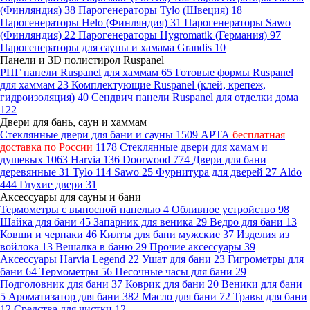
(Финляндия)
38
Парогенераторы Tylo (Швеция)
18
Парогенераторы Helo (Финляндия)
31
Парогенераторы Sawo
(Финляндия)
22
Парогенераторы Hygromatik (Германия)
97
Парогенераторы для сауны и хамама Grandis
10
Панели и 3D полистирол Ruspanel
РПГ панели Ruspanel для хаммам
65
Готовые формы Ruspanel
для хаммам
23
Комплектующие Ruspanel (клей, крепеж,
гидроизоляция)
40
Сендвич панели Ruspanel для отделки дома
122
Двери для бань, саун и хаммам
Стеклянные двери для бани и сауны
1509
АРТА
бесплатная
доставка по России
1178
Стеклянные двери для хамам и
душевых
1063
Harvia
136
Doorwood
774
Двери для бани
деревянные
31
Tylo
114
Sawo
25
Фурнитура для дверей
27
Aldo
444
Глухие двери
31
Аксессуары для сауны и бани
Термометры с выносной панелью
4
Обливное устройство
98
Шайка для бани
45
Запарник для веника
29
Ведро для бани
13
Ковши и черпаки
46
Килты для бани мужские
37
Изделия из
войлока
13
Вешалка в баню
29
Прочие аксессуары
39
Аксессуары Harvia Legend
22
Ушат для бани
23
Гигрометры для
бани
64
Термометры
56
Песочные часы для бани
29
Подголовник для бани
37
Коврик для бани
20
Веники для бани
5
Ароматизатор для бани
382
Масло для бани
72
Травы для бани
12
Средства для чистки
12