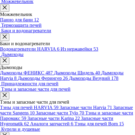
Можжевельник
Можжевельник
Панно для бани
12
Термозащита печей
Баки и водонагреватели
Баки и водонагреватели
Водонагреватели HARVIA
6
Из нержавейки
53
Дымоходы
Дымоходы
Дымоходы ФЕНИКС
487
Дымоходы Шидель
40
Дымоходы
Harvia
8
Дымоходы Ферингер
26
Дымоходы Везувий
178
Принадлежности для печей
Тэны и запасные части для печей
Тэны и запасные части для печей
Тэны для печей HARVIA
59
Запасные части Harvia
71
Запасные
части Sangens
10
Запасные части Tylo
70
Тэны и запасные части
Паромакс
59
Запасные части Karina
22
Запасные части
Hygromatik
62
Аналоги запчастей
6
Тэны для печей Born
15
Купели и душевые