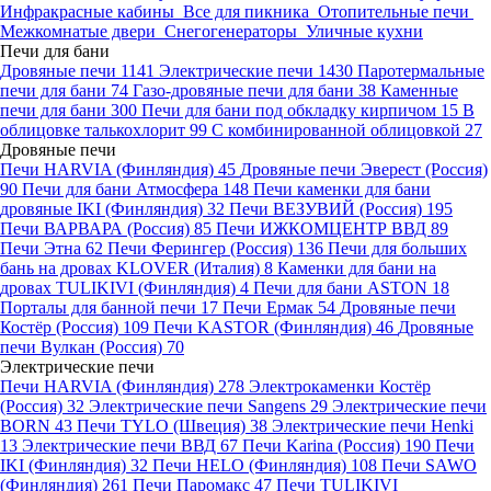
Инфракрасные кабины
Все для пикника
Отопительные печи
Межкомнатые двери
Снегогенераторы
Уличные кухни
Печи для бани
Дровяные печи
1141
Электрические печи
1430
Паротермальные
печи для бани
74
Газо-дровяные печи для бани
38
Каменные
печи для бани
300
Печи для бани под обкладку кирпичом
15
В
облицовке талькохлорит
99
С комбинированной облицовкой
27
Дровяные печи
Печи HARVIA (Финляндия)
45
Дровяные печи Эверест (Россия)
90
Печи для бани Атмосфера
148
Печи каменки для бани
дровяные IKI (Финляндия)
32
Печи ВЕЗУВИЙ (Россия)
195
Печи ВАРВАРА (Россия)
85
Печи ИЖКОМЦЕНТР ВВД
89
Печи Этна
62
Печи Ферингер (Россия)
136
Печи для больших
бань на дровах KLOVER (Италия)
8
Каменки для бани на
дровах TULIKIVI (Финляндия)
4
Печи для бани ASTON
18
Порталы для банной печи
17
Печи Ермак
54
Дровяные печи
Костёр (Россия)
109
Печи KASTOR (Финляндия)
46
Дровяные
печи Вулкан (Россия)
70
Электрические печи
Печи HARVIA (Финляндия)
278
Электрокаменки Костёр
(Россия)
32
Электрические печи Sangens
29
Электрические печи
BORN
43
Печи TYLO (Швеция)
38
Электрические печи Henki
13
Электрические печи ВВД
67
Печи Karina (Россия)
190
Печи
IKI (Финляндия)
32
Печи HELO (Финляндия)
108
Печи SAWO
(Финляндия)
261
Печи Паромакс
47
Печи TULIKIVI