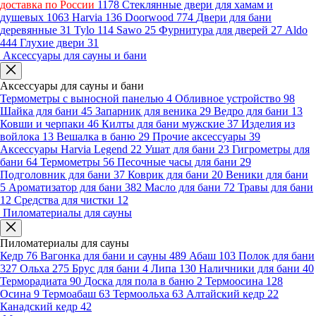
доставка по России
1178
Стеклянные двери для хамам и
душевых
1063
Harvia
136
Doorwood
774
Двери для бани
деревянные
31
Tylo
114
Sawo
25
Фурнитура для дверей
27
Aldo
444
Глухие двери
31
Аксессуары для сауны и бани
Аксессуары для сауны и бани
Термометры с выносной панелью
4
Обливное устройство
98
Шайка для бани
45
Запарник для веника
29
Ведро для бани
13
Ковши и черпаки
46
Килты для бани мужские
37
Изделия из
войлока
13
Вешалка в баню
29
Прочие аксессуары
39
Аксессуары Harvia Legend
22
Ушат для бани
23
Гигрометры для
бани
64
Термометры
56
Песочные часы для бани
29
Подголовник для бани
37
Коврик для бани
20
Веники для бани
5
Ароматизатор для бани
382
Масло для бани
72
Травы для бани
12
Средства для чистки
12
Пиломатериалы для сауны
Пиломатериалы для сауны
Кедр
76
Вагонка для бани и сауны
489
Абаш
103
Полок для бани
327
Ольха
275
Брус для бани
4
Липа
130
Наличники для бани
40
Терморадиата
90
Доска для пола в баню
2
Термоосина
128
Осина
9
Термоабаш
63
Термоольха
63
Алтайский кедр
22
Канадский кедр
42