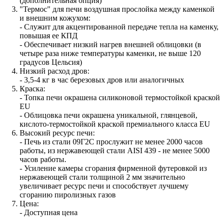
(дополнительная опция)
"Термос" для печи воздушная прослойка между каменкой
и внешним кожухом:
- Служит для акцентированной передаче тепла на каменку,
повышая ее КПД
- Обеспечивает низкий нагрев внешней облицовки (в
четыре раза ниже температуры каменки, не выше 120
градусов Цельсия)
Низкий расход дров:
- 3,5-4 кг в час березовых дров или аналогичных
Краска:
- Топка печи окрашена силиконовой термостойкой краской
EU
- Облицовка печи окрашена уникальной, глянцевой,
кислото-термостойкой краской премиального класса EU
Высокий ресурс печи:
- Печь из стали 09Г2С прослужит не менее 2000 часов
работы, из нержавеющей стали AISI 439 - не менее 5000
часов работы.
- Усиление камеры сгорания фирменной футеровкой из
нержавеющей стали толщиной 2 мм значительно
увеличивает ресурс печи и способствует лучшему
сгоранию пиролизных газов
Цена:
- Доступная цена