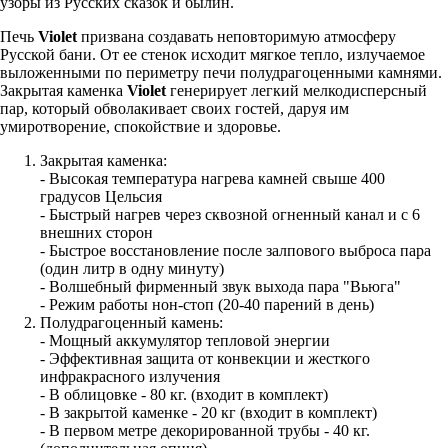
узоры из Русских сказок и былин.
Печь
Violet
призвана создавать неповторимую атмосферу
Русской бани. От ее стенок исходит мягкое тепло, излучаемое
выложенными по периметру печи полудрагоценными камнями.
Закрытая каменка
Violet
генерирует легкий мелкодисперсный
пар, который обволакивает своих гостей, даруя им
умиротворение, спокойствие и здоровье.
Закрытая каменка:
- Высокая температура нагрева камней свыше 400
градусов Цельсия
- Быстрый нагрев через сквозной огненный канал и с 6
внешних сторон
- Быстрое восстановление после залпового выброса пара
(один литр в одну минуту)
- Волшебный фирменный звук выхода пара "Вьюга"
- Режим работы нон-стоп (20-40 парений в день)
Полудрагоценный камень:
- Мощный аккумулятор тепловой энергии
- Эффективная защита от конвекции и жесткого
инфракрасного излучения
- В облицовке - 80 кг. (входит в комплект)
- В закрытой каменке - 20 кг (входит в комплект)
- В первом метре декорированной трубы - 40 кг.