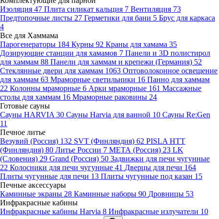
Комплектующие для парной
Изоляция
47
Плита силикат кальция
7
Вентиляция
73
Предтопочные листы
27
Герметики для бани
5
Брус для каркаса
4
Все для Хаммама
Парогенераторы
184
Курны
92
Краны для хамама
35
Дозирующие станции для хамамов
7
Панели и 3D полистирол
для хаммам
88
Панели для хаммам и крепежи (Германия)
52
Стеклянные двери для хаммам
1063
Оптоволоконное освещение
для хаммам
63
Мраморные светильники
16
Панно для хаммам
22
Колонны мраморные
6
Арки мраморные
161
Массажные
столы для хаммам
16
Мраморные раковины
24
Готовые сауны
Сауны HARVIA
30
Сауны Harvia для ванной
10
Сауны Re:Gen
11
Печное литье
Везувий (Россия)
132
SVT (Финляндия)
62
PISLA HTT
(Финляндия)
80
Литье России
7
МЕТА (Россия)
23
LK
(Словения)
29
Grand (Россия)
50
Задвижки для печи чугунные
22
Колосники для печи чугунные
41
Дверцы для печи
164
Плиты чугунные для печи
13
Плиты чугунные под казан
15
Печные аксессуары
Каминные экраны
28
Каминные наборы
90
Дровницы
53
Инфракрасные кабины
Инфракрасные кабины Harvia
8
Инфракрасные излучатели
10