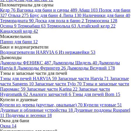
Пиломатериалы для сауны
Кедр
76
Вагонка для бани и сауны
489
Абаш
103
Полок для бани
327
Ольха
275
Брус для бани
4
Липа
130
Наличники для бани
40
Терморадиата
90
Доска для пола в баню
2
Термоосина
128
Осина
9
Термоабаш
63
Термоольха
63
Алтайский кедр
22
Канадский кедр
42
Можжевельник
Панно для бани
12
Баки и водонагреватели
Водонагреватели HARVIA
6
Из нержавейки
53
Дымоходы
Дымоходы ФЕНИКС
487
Дымоходы Шидель
40
Дымоходы
Harvia
8
Дымоходы Ферингер
26
Дымоходы Везувий
178
Тэны и запасные части для печей
Тэны для печей HARVIA
59
Запасные части Harvia
71
Запасные
части Sangens
10
Запасные части Tylo
70
Тэны и запасные части
Паромакс
59
Запасные части Karina
22
Запасные части
Hygromatik
62
Аналоги запчастей
6
Тэны для печей Born
15
Купели и душевые
Купели из дерева (круглые, овальные)
70
Купели угловые
51
Душевые и обливные устройства
18
Душевые поддоны Ruspanel
11
Подиумы и лесенки
18
Окна для бани
Окна
14