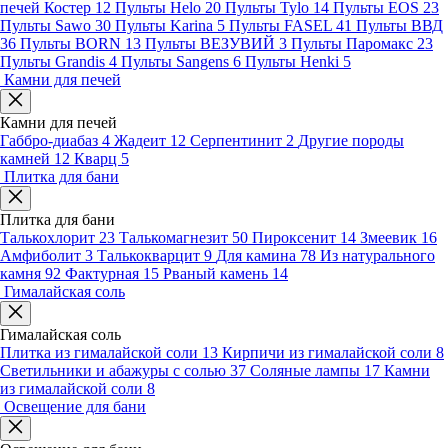
печей Костер
12
Пульты Helo
20
Пульты Tylo
14
Пульты EOS
23
Пульты Sawo
30
Пульты Karina
5
Пульты FASEL
41
Пульты ВВД
36
Пульты BORN
13
Пульты ВЕЗУВИЙ
3
Пульты Паромакс
23
Пульты Grandis
4
Пульты Sangens
6
Пульты Henki
5
Камни для печей
Камни для печей
Габбро-диабаз
4
Жадеит
12
Серпентинит
2
Другие породы
камней
12
Кварц
5
Плитка для бани
Плитка для бани
Талькохлорит
23
Талькомагнезит
50
Пироксенит
14
Змеевик
16
Амфиболит
3
Талькокварцит
9
Для камина
78
Из натурального
камня
92
Фактурная
15
Рваный камень
14
Гималайская соль
Гималайская соль
Плитка из гималайской соли
13
Кирпичи из гималайской соли
8
Светильники и абажуры с солью
37
Соляные лампы
17
Камни
из гималайской соли
8
Освещение для бани