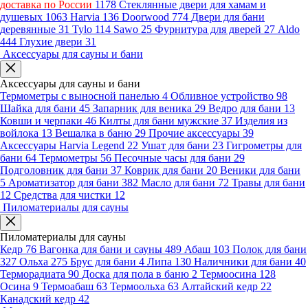
доставка по России
1178
Стеклянные двери для хамам и
душевых
1063
Harvia
136
Doorwood
774
Двери для бани
деревянные
31
Tylo
114
Sawo
25
Фурнитура для дверей
27
Aldo
444
Глухие двери
31
Аксессуары для сауны и бани
Аксессуары для сауны и бани
Термометры с выносной панелью
4
Обливное устройство
98
Шайка для бани
45
Запарник для веника
29
Ведро для бани
13
Ковши и черпаки
46
Килты для бани мужские
37
Изделия из
войлока
13
Вешалка в баню
29
Прочие аксессуары
39
Аксессуары Harvia Legend
22
Ушат для бани
23
Гигрометры для
бани
64
Термометры
56
Песочные часы для бани
29
Подголовник для бани
37
Коврик для бани
20
Веники для бани
5
Ароматизатор для бани
382
Масло для бани
72
Травы для бани
12
Средства для чистки
12
Пиломатериалы для сауны
Пиломатериалы для сауны
Кедр
76
Вагонка для бани и сауны
489
Абаш
103
Полок для бани
327
Ольха
275
Брус для бани
4
Липа
130
Наличники для бани
40
Терморадиата
90
Доска для пола в баню
2
Термоосина
128
Осина
9
Термоабаш
63
Термоольха
63
Алтайский кедр
22
Канадский кедр
42