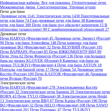
Инфракрасные кабины
Все для пикника
Отопительные печи
Межкомнатые двери
Снегогенераторы
Уличные кухни
Печи для бани
Дровяные печи
1141
Электрические печи
1430
Паротермальные
печи для бани
74
Газо-дровяные печи для бани
38
Каменные
печи для бани
300
Печи для бани под обкладку кирпичом
15
В
облицовке талькохлорит
99
С комбинированной облицовкой
27
Дровяные печи
Печи HARVIA (Финляндия)
45
Дровяные печи Эверест (Россия)
90
Печи для бани Атмосфера
148
Печи каменки для бани
дровяные IKI (Финляндия)
32
Печи ВЕЗУВИЙ (Россия)
195
Печи ВАРВАРА (Россия)
85
Печи ИЖКОМЦЕНТР ВВД
89
Печи Этна
62
Печи Ферингер (Россия)
136
Печи для больших
бань на дровах KLOVER (Италия)
8
Каменки для бани на
дровах TULIKIVI (Финляндия)
4
Печи для бани ASTON
18
Порталы для банной печи
17
Печи Ермак
54
Дровяные печи
Костёр (Россия)
109
Печи KASTOR (Финляндия)
46
Дровяные
печи Вулкан (Россия)
70
Электрические печи
Печи HARVIA (Финляндия)
278
Электрокаменки Костёр
(Россия)
32
Электрические печи Sangens
29
Электрические печи
BORN
43
Печи TYLO (Швеция)
38
Электрические печи Henki
13
Электрические печи ВВД
67
Печи Karina (Россия)
190
Печи
IKI (Финляндия)
32
Печи HELO (Финляндия)
108
Печи SAWO
(Финляндия)
261
Печи Паромакс
47
Печи TULIKIVI