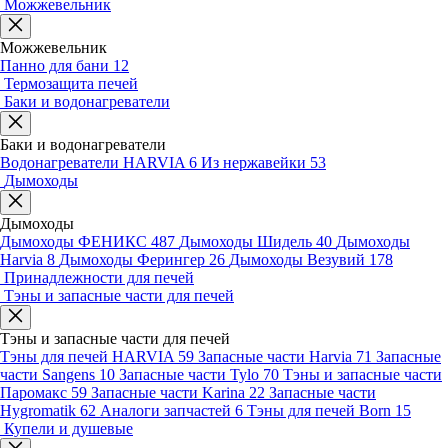
Можжевельник
Можжевельник
Панно для бани
12
Термозащита печей
Баки и водонагреватели
Баки и водонагреватели
Водонагреватели HARVIA
6
Из нержавейки
53
Дымоходы
Дымоходы
Дымоходы ФЕНИКС
487
Дымоходы Шидель
40
Дымоходы
Harvia
8
Дымоходы Ферингер
26
Дымоходы Везувий
178
Принадлежности для печей
Тэны и запасные части для печей
Тэны и запасные части для печей
Тэны для печей HARVIA
59
Запасные части Harvia
71
Запасные
части Sangens
10
Запасные части Tylo
70
Тэны и запасные части
Паромакс
59
Запасные части Karina
22
Запасные части
Hygromatik
62
Аналоги запчастей
6
Тэны для печей Born
15
Купели и душевые