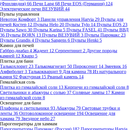
(Финляндия)
66
Печи Lang
68
Печи EOS (Германия)
124
Электрические печи ВЕЗУВИЙ
44
Пульты управления
Невотон Комфорт
3
Панели управления Harvia
29
Пульты для
печей Костер
12
Пульты Helo
20
Пульты Tylo
14
Пульты EOS
23
Пульты Sawo
30
Пульты Karina
5
Пульты FASEL
41
Пульты ВВД
36
Пульты BORN
13
Пульты ВЕЗУВИЙ
3
Пульты Паромакс
23
Пульты Grandis
4
Пульты Sangens
6
Пульты Henki
5
Камни для печей
Габбро-диабаз
4
Жадеит
12
Серпентинит
2
Другие породы
камней
12
Кварц
5
Плитка для бани
Талькохлорит
23
Талькомагнезит
50
Пироксенит
14
Змеевик
16
Амфиболит
3
Талькокварцит
9
Для камина
78
Из натурального
камня
92
Фактурная
15
Рваный камень
14
Гималайская соль
Плитка из гималайской соли
13
Кирпичи из гималайской соли
8
Светильники и абажуры с солью
37
Соляные лампы
17
Камни
из гималайской соли
8
Освещение для бани
Плафоны и светильники
93
Абажуры
79
Световые трубки и
ленты
36
Оптоволоконное освещение
194
Освещение для
хамама
79
Звездное небо
27
Парогенераторы для хаммам
Парогенераторы Паромакс (Россия)
182
Парогенераторы Harvia