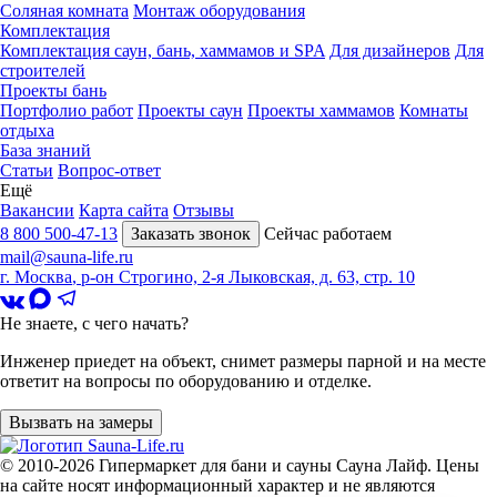
Соляная комната
Монтаж оборудования
Комплектация
Комплектация саун, бань, хаммамов и SPA
Для дизайнеров
Для
строителей
Проекты бань
Портфолио работ
Проекты саун
Проекты хаммамов
Комнаты
отдыха
База знаний
Статьи
Вопрос-ответ
Ещё
Вакансии
Карта сайта
Отзывы
8 800 500-47-13
Заказать звонок
Сейчас работаем
mail@sauna-life.ru
г. Москва
,
р-он Строгино, 2-я Лыковская, д. 63, стр. 10
Не знаете, с чего начать?
Инженер приедет на объект, снимет размеры парной и на месте
ответит на вопросы по оборудованию и отделке.
Вызвать на замеры
© 2010-2026
Гипермаркет для бани и сауны Сауна Лайф
.
Цены
на сайте носят информационный характер и не являются