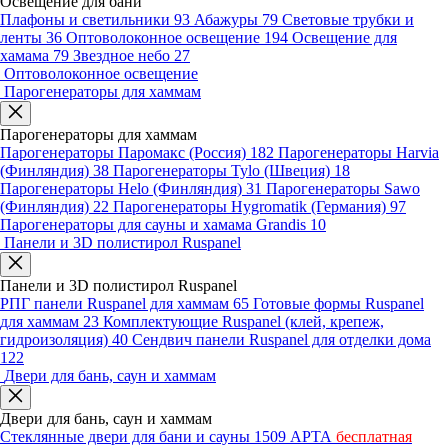
Освещение для бани
Плафоны и светильники
93
Абажуры
79
Световые трубки и
ленты
36
Оптоволоконное освещение
194
Освещение для
хамама
79
Звездное небо
27
Оптоволоконное освещение
Парогенераторы для хаммам
Парогенераторы для хаммам
Парогенераторы Паромакс (Россия)
182
Парогенераторы Harvia
(Финляндия)
38
Парогенераторы Tylo (Швеция)
18
Парогенераторы Helo (Финляндия)
31
Парогенераторы Sawo
(Финляндия)
22
Парогенераторы Hygromatik (Германия)
97
Парогенераторы для сауны и хамама Grandis
10
Панели и 3D полистирол Ruspanel
Панели и 3D полистирол Ruspanel
РПГ панели Ruspanel для хаммам
65
Готовые формы Ruspanel
для хаммам
23
Комплектующие Ruspanel (клей, крепеж,
гидроизоляция)
40
Сендвич панели Ruspanel для отделки дома
122
Двери для бань, саун и хаммам
Двери для бань, саун и хаммам
Стеклянные двери для бани и сауны
1509
АРТА
бесплатная