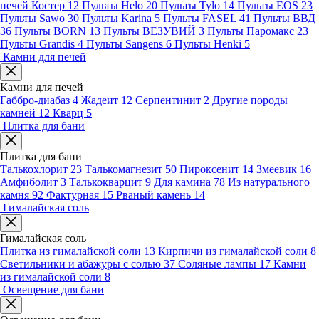
печей Костер
12
Пульты Helo
20
Пульты Tylo
14
Пульты EOS
23
Пульты Sawo
30
Пульты Karina
5
Пульты FASEL
41
Пульты ВВД
36
Пульты BORN
13
Пульты ВЕЗУВИЙ
3
Пульты Паромакс
23
Пульты Grandis
4
Пульты Sangens
6
Пульты Henki
5
Камни для печей
Камни для печей
Габбро-диабаз
4
Жадеит
12
Серпентинит
2
Другие породы
камней
12
Кварц
5
Плитка для бани
Плитка для бани
Талькохлорит
23
Талькомагнезит
50
Пироксенит
14
Змеевик
16
Амфиболит
3
Талькокварцит
9
Для камина
78
Из натурального
камня
92
Фактурная
15
Рваный камень
14
Гималайская соль
Гималайская соль
Плитка из гималайской соли
13
Кирпичи из гималайской соли
8
Светильники и абажуры с солью
37
Соляные лампы
17
Камни
из гималайской соли
8
Освещение для бани