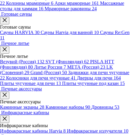
22
Колонны мраморные
6
Арки мраморные
161
Массажные
столы для хаммам
16
Мраморные раковины
24
Готовые сауны
Готовые сауны
Сауны HARVIA
30
Сауны Harvia для ванной
10
Сауны Re:Gen
11
Печное литье
Печное литье
Везувий (Россия)
132
SVT (Финляндия)
62
PISLA HTT
(Финляндия)
80
Литье России
7
МЕТА (Россия)
23
LK
(Словения)
29
Grand (Россия)
50
Задвижки для печи чугунные
22
Колосники для печи чугунные
41
Дверцы для печи
164
Плиты чугунные для печи
13
Плиты чугунные под казан
15
Печные аксессуары
Печные аксессуары
Каминные экраны
28
Каминные наборы
90
Дровницы
53
Инфракрасные кабины
Инфракрасные кабины
Инфракрасные кабины Harvia
8
Инфракрасные излучатели
10