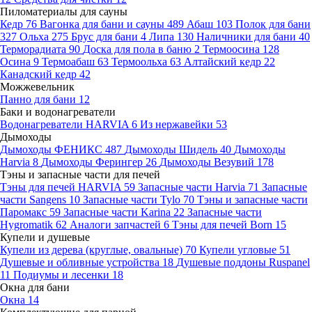
Пиломатериалы для сауны
Кедр
76
Вагонка для бани и сауны
489
Абаш
103
Полок для бани
327
Ольха
275
Брус для бани
4
Липа
130
Наличники для бани
40
Терморадиата
90
Доска для пола в баню
2
Термоосина
128
Осина
9
Термоабаш
63
Термоольха
63
Алтайский кедр
22
Канадский кедр
42
Можжевельник
Панно для бани
12
Баки и водонагреватели
Водонагреватели HARVIA
6
Из нержавейки
53
Дымоходы
Дымоходы ФЕНИКС
487
Дымоходы Шидель
40
Дымоходы
Harvia
8
Дымоходы Ферингер
26
Дымоходы Везувий
178
Тэны и запасные части для печей
Тэны для печей HARVIA
59
Запасные части Harvia
71
Запасные
части Sangens
10
Запасные части Tylo
70
Тэны и запасные части
Паромакс
59
Запасные части Karina
22
Запасные части
Hygromatik
62
Аналоги запчастей
6
Тэны для печей Born
15
Купели и душевые
Купели из дерева (круглые, овальные)
70
Купели угловые
51
Душевые и обливные устройства
18
Душевые поддоны Ruspanel
11
Подиумы и лесенки
18
Окна для бани
Окна
14