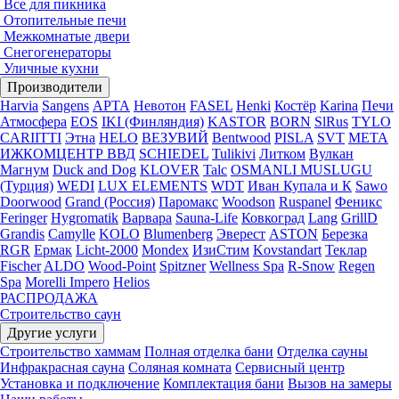
Все для пикника
Отопительные печи
Межкомнатые двери
Снегогенераторы
Уличные кухни
Производители
Harvia
Sangens
АРТА
Невотон
FASEL
Henki
Костёр
Karina
Печи
Атмосфера
EOS
IKI (Финляндия)
KASTOR
BORN
SlRus
TYLO
CARIITTI
Этна
HELO
ВЕЗУВИЙ
Bentwood
PISLA
SVT
МЕТА
ИЖКОМЦЕНТР ВВД
SCHIEDEL
Tulikivi
Литком
Вулкан
Магнум
Duck and Dog
KLOVER
Talc
OSMANLI MUSLUGU
(Турция)
WEDI
LUX ELEMENTS
WDT
Иван Купала и К
Sawo
Doorwood
Grand (Россия)
Паромакс
Woodson
Ruspanel
Феникс
Feringer
Hygromatik
Варвара
Sauna-Life
Ковкоград
Lang
GrillD
Grandis
Camylle
KOLO
Blumenberg
Эверест
ASTON
Березка
RGR
Ермак
Licht-2000
Mondex
ИзиСтим
Kovstandart
Теклар
Fischer
ALDO
Wood-Point
Spitzner
Wellness Spa
R-Snow
Regen
Spa
Morelli Impero
Helios
РАСПРОДАЖА
Строительство саун
Другие услуги
Строительство хаммам
Полная отделка бани
Отделка сауны
Инфракрасная сауна
Соляная комната
Сервисный центр
Установка и подключение
Комплектация бани
Вызов на замеры