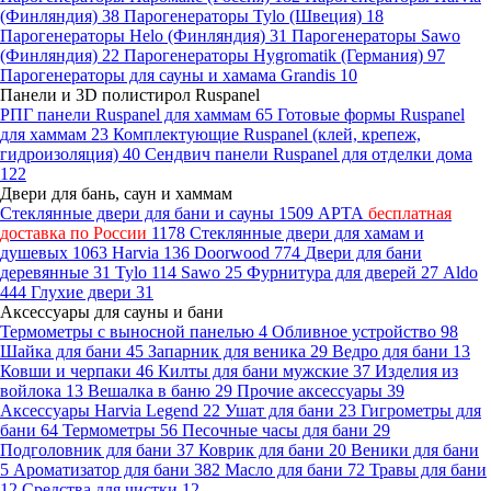
(Финляндия)
38
Парогенераторы Tylo (Швеция)
18
Парогенераторы Helo (Финляндия)
31
Парогенераторы Sawo
(Финляндия)
22
Парогенераторы Hygromatik (Германия)
97
Парогенераторы для сауны и хамама Grandis
10
Панели и 3D полистирол Ruspanel
РПГ панели Ruspanel для хаммам
65
Готовые формы Ruspanel
для хаммам
23
Комплектующие Ruspanel (клей, крепеж,
гидроизоляция)
40
Сендвич панели Ruspanel для отделки дома
122
Двери для бань, саун и хаммам
Стеклянные двери для бани и сауны
1509
АРТА
бесплатная
доставка по России
1178
Стеклянные двери для хамам и
душевых
1063
Harvia
136
Doorwood
774
Двери для бани
деревянные
31
Tylo
114
Sawo
25
Фурнитура для дверей
27
Aldo
444
Глухие двери
31
Аксессуары для сауны и бани
Термометры с выносной панелью
4
Обливное устройство
98
Шайка для бани
45
Запарник для веника
29
Ведро для бани
13
Ковши и черпаки
46
Килты для бани мужские
37
Изделия из
войлока
13
Вешалка в баню
29
Прочие аксессуары
39
Аксессуары Harvia Legend
22
Ушат для бани
23
Гигрометры для
бани
64
Термометры
56
Песочные часы для бани
29
Подголовник для бани
37
Коврик для бани
20
Веники для бани
5
Ароматизатор для бани
382
Масло для бани
72
Травы для бани
12
Средства для чистки
12