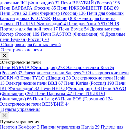
дровяные IKI (Финляндия)
32
Печи ВЕЗУВИЙ (Россия)
195
Печи ВАРВАРА (Россия)
85
Печи ИЖКОМЦЕНТР ВВД
89
Печи Этна
62
Печи Ферингер (Россия)
136
Печи для больших
бань на дровах KLOVER (Италия)
8
Каменки для бани на
дровах TULIKIVI (Финляндия)
4
Печи для бани ASTON
18
Порталы для банной печи
17
Печи Ермак
54
Дровяные печи
Костёр (Россия)
109
Печи KASTOR (Финляндия)
46
Дровяные
печи Вулкан (Россия)
70
Облицовки для банных печей
Электрические печи
Электрические печи
Печи HARVIA (Финляндия)
278
Электрокаменки Костёр
(Россия)
32
Электрические печи Sangens
29
Электрические печи
BORN
43
Печи TYLO (Швеция)
38
Электрические печи Henki
13
Электрические печи ВВД
67
Печи Karina (Россия)
190
Печи
IKI (Финляндия)
32
Печи HELO (Финляндия)
108
Печи SAWO
(Финляндия)
261
Печи Паромакс
47
Печи TULIKIVI
(Финляндия)
66
Печи Lang
68
Печи EOS (Германия)
124
Электрические печи ВЕЗУВИЙ
44
Пульты управления
Пульты управления
Невотон Комфорт
3
Панели управления Harvia
29
Пульты для