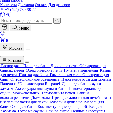
Наши работы
Контакты
Доставка
Оплата
Для дилеров
+7 (495) 780-99-55
Меню
0
Москва
Каталог
Распродажа
Печи для бани
Дровяные печи
Облицовки для
банных печей
Электрические печи
Пульты управления
Камни
для печей
Плитка для бани
Гималайская соль
Освещение для
бани
Оптоволоконное освещение
Парогенераторы для хаммам
Панели и 3D полистирол Ruspanel
Двери для бань, саун и
хаммам
Аксессуары для сауны и бани
Пиломатериалы для
сауны
Можжевельник
Термозащита печей
Баки и
водонагреватели
Дымоходы
Принадлежности для печей
Тэны
и запасные части для печей
Купели и душевые
Мебель для
бани
Окна для бани
Комплектующие для парной
Все для
Хаммама
Готовые сауны
Печное литье
Печные аксессуары