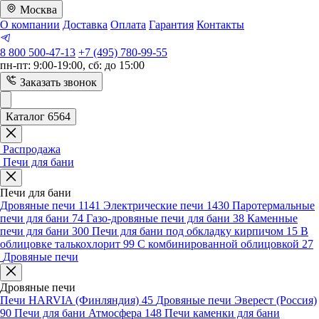
Москва
О компании
Доставка
Оплата
Гарантия
Контакты
8 800 500-47-13
+7 (495) 780-99-55
пн-пт: 9:00-19:00, сб: до 15:00
Заказать звонок
Каталог 6564
Распродажа
Печи для бани
Печи для бани
Дровяные печи
1141
Электрические печи
1430
Паротермальные
печи для бани
74
Газо-дровяные печи для бани
38
Каменные
печи для бани
300
Печи для бани под обкладку кирпичом
15
В
облицовке талькохлорит
99
С комбинированной облицовкой
27
Дровяные печи
Дровяные печи
Печи HARVIA (Финляндия)
45
Дровяные печи Эверест (Россия)
90
Печи для бани Атмосфера
148
Печи каменки для бани