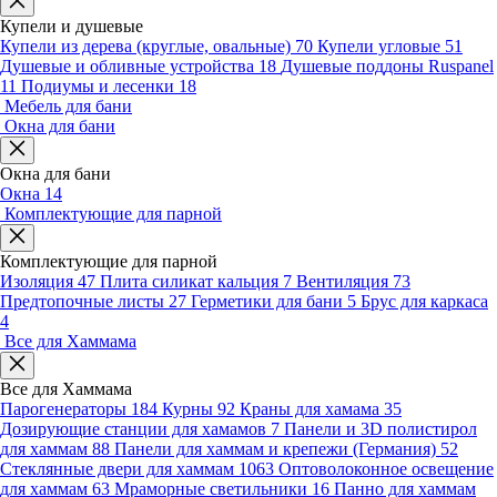
Купели и душевые
Купели из дерева (круглые, овальные)
70
Купели угловые
51
Душевые и обливные устройства
18
Душевые поддоны Ruspanel
11
Подиумы и лесенки
18
Мебель для бани
Окна для бани
Окна для бани
Окна
14
Комплектующие для парной
Комплектующие для парной
Изоляция
47
Плита силикат кальция
7
Вентиляция
73
Предтопочные листы
27
Герметики для бани
5
Брус для каркаса
4
Все для Хаммама
Все для Хаммама
Парогенераторы
184
Курны
92
Краны для хамама
35
Дозирующие станции для хамамов
7
Панели и 3D полистирол
для хаммам
88
Панели для хаммам и крепежи (Германия)
52
Стеклянные двери для хаммам
1063
Оптоволоконное освещение
для хаммам
63
Мраморные светильники
16
Панно для хаммам