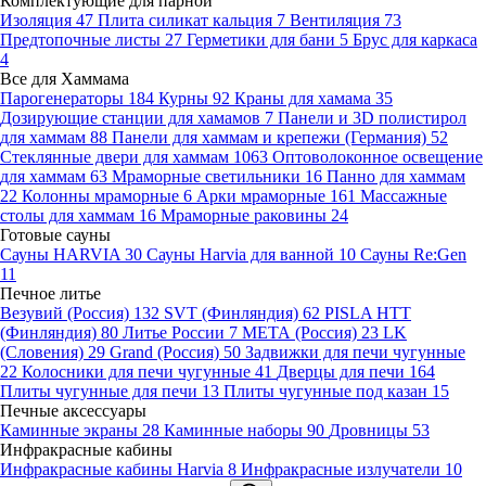
Комплектующие для парной
Изоляция
47
Плита силикат кальция
7
Вентиляция
73
Предтопочные листы
27
Герметики для бани
5
Брус для каркаса
4
Все для Хаммама
Парогенераторы
184
Курны
92
Краны для хамама
35
Дозирующие станции для хамамов
7
Панели и 3D полистирол
для хаммам
88
Панели для хаммам и крепежи (Германия)
52
Стеклянные двери для хаммам
1063
Оптоволоконное освещение
для хаммам
63
Мраморные светильники
16
Панно для хаммам
22
Колонны мраморные
6
Арки мраморные
161
Массажные
столы для хаммам
16
Мраморные раковины
24
Готовые сауны
Сауны HARVIA
30
Сауны Harvia для ванной
10
Сауны Re:Gen
11
Печное литье
Везувий (Россия)
132
SVT (Финляндия)
62
PISLA HTT
(Финляндия)
80
Литье России
7
МЕТА (Россия)
23
LK
(Словения)
29
Grand (Россия)
50
Задвижки для печи чугунные
22
Колосники для печи чугунные
41
Дверцы для печи
164
Плиты чугунные для печи
13
Плиты чугунные под казан
15
Печные аксессуары
Каминные экраны
28
Каминные наборы
90
Дровницы
53
Инфракрасные кабины
Инфракрасные кабины Harvia
8
Инфракрасные излучатели
10