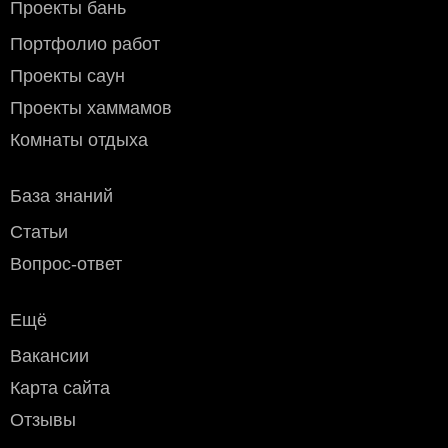
Проекты бань
при получении заказа по тарифам транспортной
компании. Вы можете забрать заказ самостоятельно или
Портфолио работ
оформить доставку по адресу признспортной компании.
Мы предлагаем следующие транспортные компании:
Проекты саун
СДЭК, ПЭК, Деловые линии, ЖелДорЭкспедиция, Байкал
Проекты хаммамов
Сервис и другие компании которые вам удобны.
Стоимость доставки
до транспортной компании в
Комнаты отдыха
пределах МКАД:
- мелкогабаритного груза (до 50х40х70 см) - 800 рублей
- крупногабаритного - 1200 рублей
База знаний
Условия оплаты
Статьи
Наличный расчёт
: возможен при доставке курьером или
Вопрос-ответ
самовывозе (Москва и область).
Безналичный расчёт
:
Ещё
Дебетовой или кредитной пластиковой картой
при
самовывозе с нашего склада в Москве, а также при
Вакансии
доставке водителем по Москве и области
(необходимо уточнить перед доставкой)
Карта сайта
Переводом по счёту: для физлиц — через любой
Отзывы
банк; для юрлиц и ИП — без НДС, по
предварительной заявке.