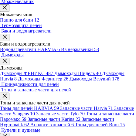
Можжевельник
Можжевельник
Панно для бани
12
Термозащита печей
Баки и водонагреватели
Баки и водонагреватели
Водонагреватели HARVIA
6
Из нержавейки
53
Дымоходы
Дымоходы
Дымоходы ФЕНИКС
487
Дымоходы Шидель
40
Дымоходы
Harvia
8
Дымоходы Ферингер
26
Дымоходы Везувий
178
Принадлежности для печей
Тэны и запасные части для печей
Тэны и запасные части для печей
Тэны для печей HARVIA
59
Запасные части Harvia
71
Запасные
части Sangens
10
Запасные части Tylo
70
Тэны и запасные части
Паромакс
59
Запасные части Karina
22
Запасные части
Hygromatik
62
Аналоги запчастей
6
Тэны для печей Born
15
Купели и душевые