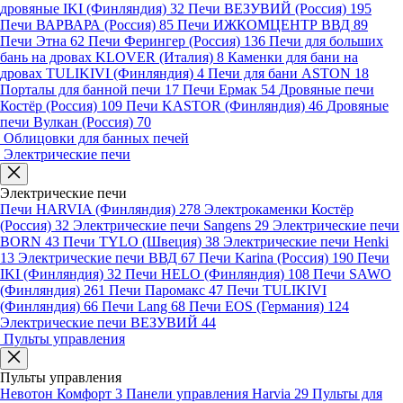
дровяные IKI (Финляндия)
32
Печи ВЕЗУВИЙ (Россия)
195
Печи ВАРВАРА (Россия)
85
Печи ИЖКОМЦЕНТР ВВД
89
Печи Этна
62
Печи Ферингер (Россия)
136
Печи для больших
бань на дровах KLOVER (Италия)
8
Каменки для бани на
дровах TULIKIVI (Финляндия)
4
Печи для бани ASTON
18
Порталы для банной печи
17
Печи Ермак
54
Дровяные печи
Костёр (Россия)
109
Печи KASTOR (Финляндия)
46
Дровяные
печи Вулкан (Россия)
70
Облицовки для банных печей
Электрические печи
Электрические печи
Печи HARVIA (Финляндия)
278
Электрокаменки Костёр
(Россия)
32
Электрические печи Sangens
29
Электрические печи
BORN
43
Печи TYLO (Швеция)
38
Электрические печи Henki
13
Электрические печи ВВД
67
Печи Karina (Россия)
190
Печи
IKI (Финляндия)
32
Печи HELO (Финляндия)
108
Печи SAWO
(Финляндия)
261
Печи Паромакс
47
Печи TULIKIVI
(Финляндия)
66
Печи Lang
68
Печи EOS (Германия)
124
Электрические печи ВЕЗУВИЙ
44
Пульты управления
Пульты управления
Невотон Комфорт
3
Панели управления Harvia
29
Пульты для