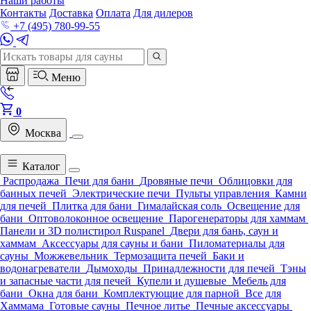
Наши работы
Контакты
Доставка
Оплата
Для дилеров
+7 (495) 780-99-55
Меню
0
Москва
Каталог
Распродажа
Печи для бани
Дровяные печи
Облицовки для
банных печей
Электрические печи
Пульты управления
Камни
для печей
Плитка для бани
Гималайская соль
Освещение для
бани
Оптоволоконное освещение
Парогенераторы для хаммам
Панели и 3D полистирол Ruspanel
Двери для бань, саун и
хаммам
Аксессуары для сауны и бани
Пиломатериалы для
сауны
Можжевельник
Термозащита печей
Баки и
водонагреватели
Дымоходы
Принадлежности для печей
Тэны
и запасные части для печей
Купели и душевые
Мебель для
бани
Окна для бани
Комплектующие для парной
Все для
Хаммама
Готовые сауны
Печное литье
Печные аксессуары