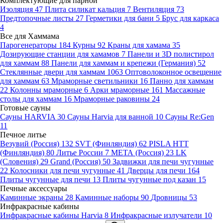
Комплектующие для парной
Изоляция
47
Плита силикат кальция
7
Вентиляция
73
Предтопочные листы
27
Герметики для бани
5
Брус для каркаса
4
Все для Хаммама
Парогенераторы
184
Курны
92
Краны для хамама
35
Дозирующие станции для хамамов
7
Панели и 3D полистирол
для хаммам
88
Панели для хаммам и крепежи (Германия)
52
Стеклянные двери для хаммам
1063
Оптоволоконное освещение
для хаммам
63
Мраморные светильники
16
Панно для хаммам
22
Колонны мраморные
6
Арки мраморные
161
Массажные
столы для хаммам
16
Мраморные раковины
24
Готовые сауны
Сауны HARVIA
30
Сауны Harvia для ванной
10
Сауны Re:Gen
11
Печное литье
Везувий (Россия)
132
SVT (Финляндия)
62
PISLA HTT
(Финляндия)
80
Литье России
7
МЕТА (Россия)
23
LK
(Словения)
29
Grand (Россия)
50
Задвижки для печи чугунные
22
Колосники для печи чугунные
41
Дверцы для печи
164
Плиты чугунные для печи
13
Плиты чугунные под казан
15
Печные аксессуары
Каминные экраны
28
Каминные наборы
90
Дровницы
53
Инфракрасные кабины
Инфракрасные кабины Harvia
8
Инфракрасные излучатели
10