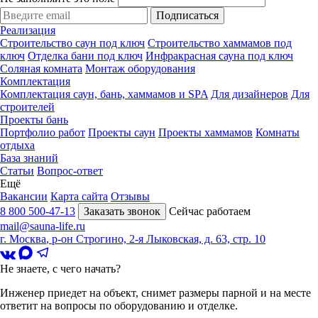
Подписаться
Реализация
Строительство саун под ключ
Строительство хаммамов под
ключ
Отделка бани под ключ
Инфракрасная сауна под ключ
Соляная комната
Монтаж оборудования
Комплектация
Комплектация саун, бань, хаммамов и SPA
Для дизайнеров
Для
строителей
Проекты бань
Портфолио работ
Проекты саун
Проекты хаммамов
Комнаты
отдыха
База знаний
Статьи
Вопрос-ответ
Ещё
Вакансии
Карта сайта
Отзывы
8 800 500-47-13
Заказать звонок
Сейчас работаем
mail@sauna-life.ru
г. Москва
,
р-он Строгино, 2-я Лыковская, д. 63, стр. 10
Не знаете, с чего начать?
Инженер приедет на объект, снимет размеры парной и на месте
ответит на вопросы по оборудованию и отделке.