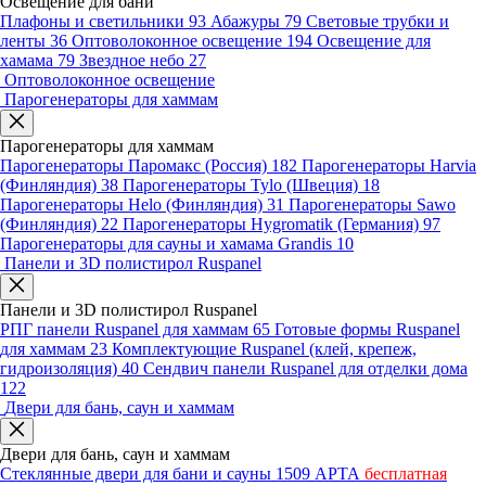
Освещение для бани
Плафоны и светильники
93
Абажуры
79
Световые трубки и
ленты
36
Оптоволоконное освещение
194
Освещение для
хамама
79
Звездное небо
27
Оптоволоконное освещение
Парогенераторы для хаммам
Парогенераторы для хаммам
Парогенераторы Паромакс (Россия)
182
Парогенераторы Harvia
(Финляндия)
38
Парогенераторы Tylo (Швеция)
18
Парогенераторы Helo (Финляндия)
31
Парогенераторы Sawo
(Финляндия)
22
Парогенераторы Hygromatik (Германия)
97
Парогенераторы для сауны и хамама Grandis
10
Панели и 3D полистирол Ruspanel
Панели и 3D полистирол Ruspanel
РПГ панели Ruspanel для хаммам
65
Готовые формы Ruspanel
для хаммам
23
Комплектующие Ruspanel (клей, крепеж,
гидроизоляция)
40
Сендвич панели Ruspanel для отделки дома
122
Двери для бань, саун и хаммам
Двери для бань, саун и хаммам
Стеклянные двери для бани и сауны
1509
АРТА
бесплатная