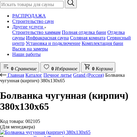
РАСПРОДАЖА
Строительство саун
Другие услуги
Строительство хаммам
Полная отделка бани
Отделка
сауны
Инфракрасная сауна
Соляная комната
Сервисный
центр
Установка и подключение
Комплектация бани
Вызов на замеры
Наши работы
0
Сравнение
0
Избранное
0
Корзина
Главная
Каталог
Печное литье
Grand (Россия)
Болванка
чугунная (кирпич) 380x130x65
Болванка чугунная (кирпич)
380x130x65
Код товара: 002105
(Для менеджера)