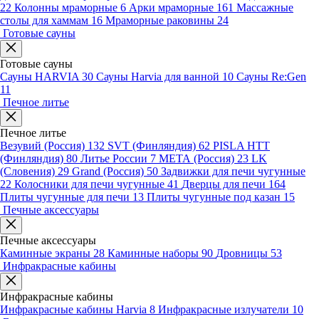
22
Колонны мраморные
6
Арки мраморные
161
Массажные
столы для хаммам
16
Мраморные раковины
24
Готовые сауны
Готовые сауны
Сауны HARVIA
30
Сауны Harvia для ванной
10
Сауны Re:Gen
11
Печное литье
Печное литье
Везувий (Россия)
132
SVT (Финляндия)
62
PISLA HTT
(Финляндия)
80
Литье России
7
МЕТА (Россия)
23
LK
(Словения)
29
Grand (Россия)
50
Задвижки для печи чугунные
22
Колосники для печи чугунные
41
Дверцы для печи
164
Плиты чугунные для печи
13
Плиты чугунные под казан
15
Печные аксессуары
Печные аксессуары
Каминные экраны
28
Каминные наборы
90
Дровницы
53
Инфракрасные кабины
Инфракрасные кабины
Инфракрасные кабины Harvia
8
Инфракрасные излучатели
10