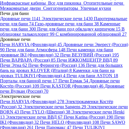
Инфракрасные кабины
Все для пикника
Отопительные печи
Межкомнатые двери
Снегогенераторы
Уличные кухни
Печи для бани
Дровяные печи
1141
Электрические печи
1430
Паротермальные
печи для бани
74
Газо-дровяные печи для бани
38
Каменные
печи для бани
300
Печи для бани под обкладку кирпичом
15
В
облицовке талькохлорит
99
С комбинированной облицовкой
27
Дровяные печи
Печи HARVIA (Финляндия)
45
Дровяные печи Эверест (Россия)
90
Печи для бани Атмосфера
148
Печи каменки для бани
дровяные IKI (Финляндия)
32
Печи ВЕЗУВИЙ (Россия)
195
Печи ВАРВАРА (Россия)
85
Печи ИЖКОМЦЕНТР ВВД
89
Печи Этна
62
Печи Ферингер (Россия)
136
Печи для больших
бань на дровах KLOVER (Италия)
8
Каменки для бани на
дровах TULIKIVI (Финляндия)
4
Печи для бани ASTON
18
Порталы для банной печи
17
Печи Ермак
54
Дровяные печи
Костёр (Россия)
109
Печи KASTOR (Финляндия)
46
Дровяные
печи Вулкан (Россия)
70
Электрические печи
Печи HARVIA (Финляндия)
278
Электрокаменки Костёр
(Россия)
32
Электрические печи Sangens
29
Электрические печи
BORN
43
Печи TYLO (Швеция)
38
Электрические печи Henki
13
Электрические печи ВВД
67
Печи Karina (Россия)
190
Печи
IKI (Финляндия)
32
Печи HELO (Финляндия)
108
Печи SAWO
(Финляндия)
261
Печи Паромакс
47
Печи TULIKIVI