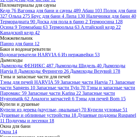
Пиломатериалы для сауны
Кедр
76
Вагонка для бани и сауны
489
Абаш
103
Полок для бани
327
Ольха
275
Брус для бани
4
Липа
130
Наличники для бани
40
Терморадиата
90
Доска для пола в баню
2
Термоосина
128
Осина
9
Термоабаш
63
Термоольха
63
Алтайский кедр
22
Канадский кедр
42
Можжевельник
Панно для бани
12
Баки и водонагреватели
Водонагреватели HARVIA
6
Из нержавейки
53
Дымоходы
Дымоходы ФЕНИКС
487
Дымоходы Шидель
40
Дымоходы
Harvia
8
Дымоходы Ферингер
26
Дымоходы Везувий
178
Тэны и запасные части для печей
Тэны для печей HARVIA
59
Запасные части Harvia
71
Запасные
части Sangens
10
Запасные части Tylo
70
Тэны и запасные части
Паромакс
59
Запасные части Karina
22
Запасные части
Hygromatik
62
Аналоги запчастей
6
Тэны для печей Born
15
Купели и душевые
Купели из дерева (круглые, овальные)
70
Купели угловые
51
Душевые и обливные устройства
18
Душевые поддоны Ruspanel
11
Подиумы и лесенки
18
Окна для бани
Окна
14