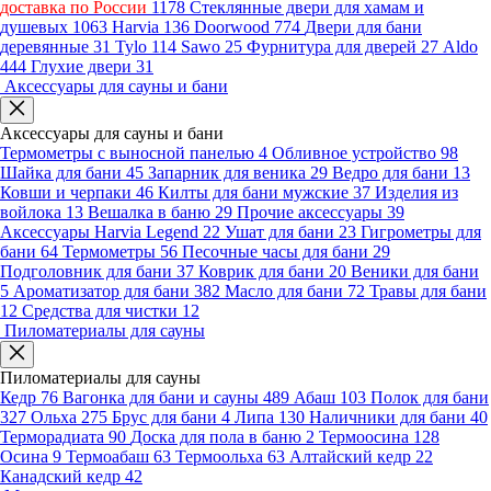
доставка по России
1178
Стеклянные двери для хамам и
душевых
1063
Harvia
136
Doorwood
774
Двери для бани
деревянные
31
Tylo
114
Sawo
25
Фурнитура для дверей
27
Aldo
444
Глухие двери
31
Аксессуары для сауны и бани
Аксессуары для сауны и бани
Термометры с выносной панелью
4
Обливное устройство
98
Шайка для бани
45
Запарник для веника
29
Ведро для бани
13
Ковши и черпаки
46
Килты для бани мужские
37
Изделия из
войлока
13
Вешалка в баню
29
Прочие аксессуары
39
Аксессуары Harvia Legend
22
Ушат для бани
23
Гигрометры для
бани
64
Термометры
56
Песочные часы для бани
29
Подголовник для бани
37
Коврик для бани
20
Веники для бани
5
Ароматизатор для бани
382
Масло для бани
72
Травы для бани
12
Средства для чистки
12
Пиломатериалы для сауны
Пиломатериалы для сауны
Кедр
76
Вагонка для бани и сауны
489
Абаш
103
Полок для бани
327
Ольха
275
Брус для бани
4
Липа
130
Наличники для бани
40
Терморадиата
90
Доска для пола в баню
2
Термоосина
128
Осина
9
Термоабаш
63
Термоольха
63
Алтайский кедр
22
Канадский кедр
42