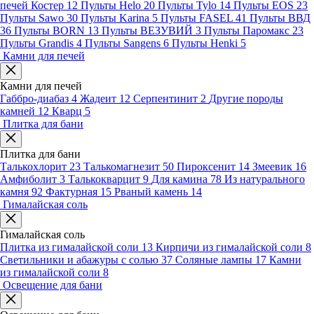
печей Костер
12
Пульты Helo
20
Пульты Tylo
14
Пульты EOS
23
Пульты Sawo
30
Пульты Karina
5
Пульты FASEL
41
Пульты ВВД
36
Пульты BORN
13
Пульты ВЕЗУВИЙ
3
Пульты Паромакс
23
Пульты Grandis
4
Пульты Sangens
6
Пульты Henki
5
Камни для печей
Камни для печей
Габбро-диабаз
4
Жадеит
12
Серпентинит
2
Другие породы
камней
12
Кварц
5
Плитка для бани
Плитка для бани
Талькохлорит
23
Талькомагнезит
50
Пироксенит
14
Змеевик
16
Амфиболит
3
Талькокварцит
9
Для камина
78
Из натурального
камня
92
Фактурная
15
Рваный камень
14
Гималайская соль
Гималайская соль
Плитка из гималайской соли
13
Кирпичи из гималайской соли
8
Светильники и абажуры с солью
37
Соляные лампы
17
Камни
из гималайской соли
8
Освещение для бани