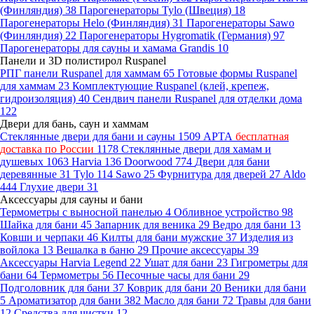
(Финляндия)
38
Парогенераторы Tylo (Швеция)
18
Парогенераторы Helo (Финляндия)
31
Парогенераторы Sawo
(Финляндия)
22
Парогенераторы Hygromatik (Германия)
97
Парогенераторы для сауны и хамама Grandis
10
Панели и 3D полистирол Ruspanel
РПГ панели Ruspanel для хаммам
65
Готовые формы Ruspanel
для хаммам
23
Комплектующие Ruspanel (клей, крепеж,
гидроизоляция)
40
Сендвич панели Ruspanel для отделки дома
122
Двери для бань, саун и хаммам
Стеклянные двери для бани и сауны
1509
АРТА
бесплатная
доставка по России
1178
Стеклянные двери для хамам и
душевых
1063
Harvia
136
Doorwood
774
Двери для бани
деревянные
31
Tylo
114
Sawo
25
Фурнитура для дверей
27
Aldo
444
Глухие двери
31
Аксессуары для сауны и бани
Термометры с выносной панелью
4
Обливное устройство
98
Шайка для бани
45
Запарник для веника
29
Ведро для бани
13
Ковши и черпаки
46
Килты для бани мужские
37
Изделия из
войлока
13
Вешалка в баню
29
Прочие аксессуары
39
Аксессуары Harvia Legend
22
Ушат для бани
23
Гигрометры для
бани
64
Термометры
56
Песочные часы для бани
29
Подголовник для бани
37
Коврик для бани
20
Веники для бани
5
Ароматизатор для бани
382
Масло для бани
72
Травы для бани
12
Средства для чистки
12