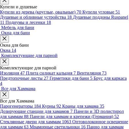
Купели и душевые
Купели из дерева (круглые, овальные)
70
Купели угловые
51
Душевые и обливные устройства
18
Душевые поддоны Ruspanel
11
Подиумы и лесенки
18
Мебель для бани
Окна для бани
Окна для бани
Окна
14
Комплектующие для парной
Комплектующие для парной
Изоляция
47
Плита силикат кальция
7
Вентиляция
73
Предтопочные листы
27
Герметики для бани
5
Брус для каркаса
4
Все для Хаммама
Все для Хаммама
Парогенераторы
184
Курны
92
Краны для хамама
35
Дозирующие станции для хамамов
7
Панели и 3D полистирол
для хаммам
88
Панели для хаммам и крепежи (Германия)
52
Стеклянные двери для хаммам
1063
Оптоволоконное освещение
для хаммам
63
Мраморные светильники
16
Панно для хаммам