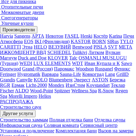
Все для пикника
Отопительные печи
Межкомнатые двери
Снегогенераторы
Уличные кухни
Производители
Harvia
Sangens
АРТА
Невотон
FASEL
Henki
Костёр
Karina
Печи
Атмосфера
EOS
IKI (Финляндия)
KASTOR
BORN
SlRus
TYLO
CARIITTI
Этна
HELO
ВЕЗУВИЙ
Bentwood
PISLA
SVT
МЕТА
ИЖКОМЦЕНТР ВВД
SCHIEDEL
Tulikivi
Литком
Вулкан
Магнум
Duck and Dog
KLOVER
Talc
OSMANLI MUSLUGU
(Турция)
WEDI
LUX ELEMENTS
WDT
Иван Купала и К
Sawo
Doorwood
Grand (Россия)
Паромакс
Woodson
Ruspanel
Феникс
Feringer
Hygromatik
Варвара
Sauna-Life
Ковкоград
Lang
GrillD
Grandis
Camylle
KOLO
Blumenberg
Эверест
ASTON
Березка
RGR
Ермак
Licht-2000
Mondex
ИзиСтим
Kovstandart
Теклар
Fischer
ALDO
Wood-Point
Spitzner
Wellness Spa
R-Snow
Regen
Spa
Morelli Impero
Helios
РАСПРОДАЖА
Строительство саун
Другие услуги
Строительство хаммам
Полная отделка бани
Отделка сауны
Инфракрасная сауна
Соляная комната
Сервисный центр
Установка и подключение
Комплектация бани
Вызов на замеры