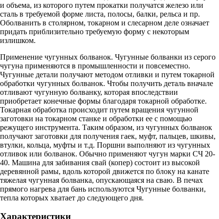
и объема, из которого путем прокатки получатся железо или
сталь в требуемой форме листа, полосы, балки, рельса и пр.
Оболванить в столярном, токарном и слесарном деле означает
придать приблизительно требуемую форму с некоторым
излишком.
Применение чугунных болванок. Чугунные болванки из серого
чугуна применяются в промышленности и повсеместно.
Чугунные детали получают методом отливки и путем токарной
обработки чугунных болванок. Чтобы получить деталь вначале
отливают чугунную болванку, которая впоследствии
приобретает конечные формы благодаря токарной обработке.
Токарная обработка происходит путем вращения чугунной
заготовки на токарном станке и обработки ее с помощью
режущего инструмента. Таким образом, из чугунных болванок
получают заготовки для получения гаек, муфт, пальцев, шкивы,
втулки, кольца, муфты и т.д. Поршни выполняют из чугунных
отливок или болванок. Обычно применяют чугун марки СЧ 20-
40. Машина для забивания свай (копер) состоит из высокой
деревянной рамы, вдоль которой движется по блоку на канате
тяжелая чугунная болванка, опускающаяся на сваю. В печах
прямого нагрева для бань используются Чугунные болванки,
тепла которых хватает до следующего дня.
Характеристики