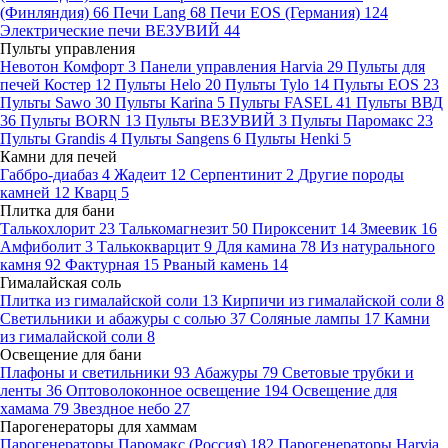
(Финляндия)
66
Печи Lang
68
Печи EOS (Германия)
124
Электрические печи ВЕЗУВИЙ
44
Пульты управления
Невотон Комфорт
3
Панели управления Harvia
29
Пульты для
печей Костер
12
Пульты Helo
20
Пульты Tylo
14
Пульты EOS
23
Пульты Sawo
30
Пульты Karina
5
Пульты FASEL
41
Пульты ВВД
36
Пульты BORN
13
Пульты ВЕЗУВИЙ
3
Пульты Паромакс
23
Пульты Grandis
4
Пульты Sangens
6
Пульты Henki
5
Камни для печей
Габбро-диабаз
4
Жадеит
12
Серпентинит
2
Другие породы
камней
12
Кварц
5
Плитка для бани
Талькохлорит
23
Талькомагнезит
50
Пироксенит
14
Змеевик
16
Амфиболит
3
Талькокварцит
9
Для камина
78
Из натурального
камня
92
Фактурная
15
Рваный камень
14
Гималайская соль
Плитка из гималайской соли
13
Кирпичи из гималайской соли
8
Светильники и абажуры с солью
37
Соляные лампы
17
Камни
из гималайской соли
8
Освещение для бани
Плафоны и светильники
93
Абажуры
79
Световые трубки и
ленты
36
Оптоволоконное освещение
194
Освещение для
хамама
79
Звездное небо
27
Парогенераторы для хаммам
Парогенераторы Паромакс (Россия)
182
Парогенераторы Harvia