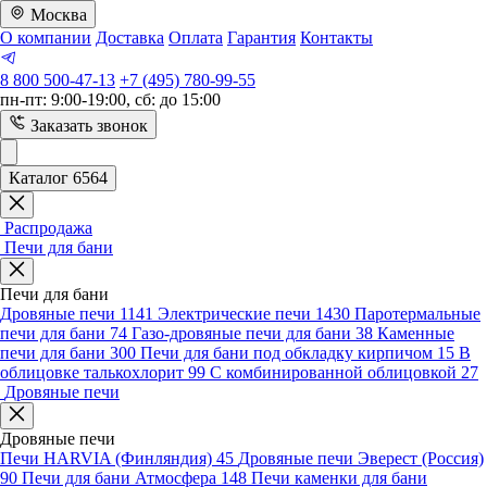
Москва
О компании
Доставка
Оплата
Гарантия
Контакты
8 800 500-47-13
+7 (495) 780-99-55
пн-пт: 9:00-19:00, сб: до 15:00
Заказать звонок
Каталог 6564
Распродажа
Печи для бани
Печи для бани
Дровяные печи
1141
Электрические печи
1430
Паротермальные
печи для бани
74
Газо-дровяные печи для бани
38
Каменные
печи для бани
300
Печи для бани под обкладку кирпичом
15
В
облицовке талькохлорит
99
С комбинированной облицовкой
27
Дровяные печи
Дровяные печи
Печи HARVIA (Финляндия)
45
Дровяные печи Эверест (Россия)
90
Печи для бани Атмосфера
148
Печи каменки для бани