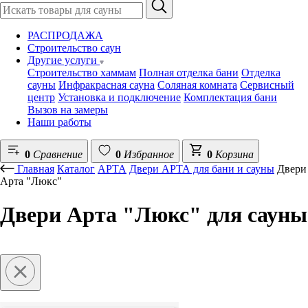
РАСПРОДАЖА
Строительство саун
Другие услуги
Строительство хаммам
Полная отделка бани
Отделка
сауны
Инфракрасная сауна
Соляная комната
Сервисный
центр
Установка и подключение
Комплектация бани
Вызов на замеры
Наши работы
0
Сравнение
0
Избранное
0
Корзина
Главная
Каталог
АРТА
Двери АРТА для бани и сауны
Двери
Арта "Люкс"
Двери Арта "Люкс" для сауны