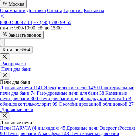
Москва
О компании
Доставка
Оплата
Гарантия
Контакты
8 800 500-47-13
+7 (495) 780-99-55
пн-пт: 9:00-19:00, сб: до 15:00
Заказать звонок
Каталог 6564
Распродажа
Печи для бани
Печи для бани
Дровяные печи
1141
Электрические печи
1430
Паротермальные
печи для бани
74
Газо-дровяные печи для бани
38
Каменные
печи для бани
300
Печи для бани под обкладку кирпичом
15
В
облицовке талькохлорит
99
С комбинированной облицовкой
27
Дровяные печи
Дровяные печи
Печи HARVIA (Финляндия)
45
Дровяные печи Эверест (Россия)
90
Печи для бани Атмосфера
148
Печи каменки для бани