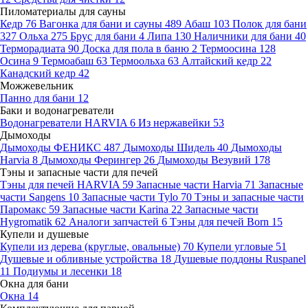
Пиломатериалы для сауны
Кедр
76
Вагонка для бани и сауны
489
Абаш
103
Полок для бани
327
Ольха
275
Брус для бани
4
Липа
130
Наличники для бани
40
Терморадиата
90
Доска для пола в баню
2
Термоосина
128
Осина
9
Термоабаш
63
Термоольха
63
Алтайский кедр
22
Канадский кедр
42
Можжевельник
Панно для бани
12
Баки и водонагреватели
Водонагреватели HARVIA
6
Из нержавейки
53
Дымоходы
Дымоходы ФЕНИКС
487
Дымоходы Шидель
40
Дымоходы
Harvia
8
Дымоходы Ферингер
26
Дымоходы Везувий
178
Тэны и запасные части для печей
Тэны для печей HARVIA
59
Запасные части Harvia
71
Запасные
части Sangens
10
Запасные части Tylo
70
Тэны и запасные части
Паромакс
59
Запасные части Karina
22
Запасные части
Hygromatik
62
Аналоги запчастей
6
Тэны для печей Born
15
Купели и душевые
Купели из дерева (круглые, овальные)
70
Купели угловые
51
Душевые и обливные устройства
18
Душевые поддоны Ruspanel
11
Подиумы и лесенки
18
Окна для бани
Окна
14