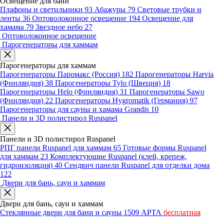
Освещение для бани
Плафоны и светильники
93
Абажуры
79
Световые трубки и
ленты
36
Оптоволоконное освещение
194
Освещение для
хамама
79
Звездное небо
27
Оптоволоконное освещение
Парогенераторы для хаммам
Парогенераторы для хаммам
Парогенераторы Паромакс (Россия)
182
Парогенераторы Harvia
(Финляндия)
38
Парогенераторы Tylo (Швеция)
18
Парогенераторы Helo (Финляндия)
31
Парогенераторы Sawo
(Финляндия)
22
Парогенераторы Hygromatik (Германия)
97
Парогенераторы для сауны и хамама Grandis
10
Панели и 3D полистирол Ruspanel
Панели и 3D полистирол Ruspanel
РПГ панели Ruspanel для хаммам
65
Готовые формы Ruspanel
для хаммам
23
Комплектующие Ruspanel (клей, крепеж,
гидроизоляция)
40
Сендвич панели Ruspanel для отделки дома
122
Двери для бань, саун и хаммам
Двери для бань, саун и хаммам
Стеклянные двери для бани и сауны
1509
АРТА
бесплатная