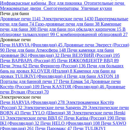
Инфракрасные кабины
Все для пикника
Отопительные печи
Межкомнатые двери
Снегогенераторы
Уличные кухни
Печи для бани
Дровяные печи
1141
Электрические печи
1430
Паротермальные
печи для бани
74
Газо-дровяные печи для бани
38
Каменные
печи для бани
300
Печи для бани под обкладку кирпичом
15
В
облицовке талькохлорит
99
С комбинированной облицовкой
27
Дровяные печи
Печи HARVIA (Финляндия)
45
Дровяные печи Эверест (Россия)
90
Печи для бани Атмосфера
148
Печи каменки для бани
дровяные IKI (Финляндия)
32
Печи ВЕЗУВИЙ (Россия)
195
Печи ВАРВАРА (Россия)
85
Печи ИЖКОМЦЕНТР ВВД
89
Печи Этна
62
Печи Ферингер (Россия)
136
Печи для больших
бань на дровах KLOVER (Италия)
8
Каменки для бани на
дровах TULIKIVI (Финляндия)
4
Печи для бани ASTON
18
Порталы для банной печи
17
Печи Ермак
54
Дровяные печи
Костёр (Россия)
109
Печи KASTOR (Финляндия)
46
Дровяные
печи Вулкан (Россия)
70
Электрические печи
Печи HARVIA (Финляндия)
278
Электрокаменки Костёр
(Россия)
32
Электрические печи Sangens
29
Электрические печи
BORN
43
Печи TYLO (Швеция)
38
Электрические печи Henki
13
Электрические печи ВВД
67
Печи Karina (Россия)
190
Печи
IKI (Финляндия)
32
Печи HELO (Финляндия)
108
Печи SAWO
(Финляндия)
261
Печи Паромакс
47
Печи TULIKIVI