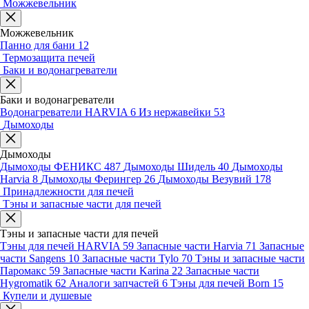
Можжевельник
Можжевельник
Панно для бани
12
Термозащита печей
Баки и водонагреватели
Баки и водонагреватели
Водонагреватели HARVIA
6
Из нержавейки
53
Дымоходы
Дымоходы
Дымоходы ФЕНИКС
487
Дымоходы Шидель
40
Дымоходы
Harvia
8
Дымоходы Ферингер
26
Дымоходы Везувий
178
Принадлежности для печей
Тэны и запасные части для печей
Тэны и запасные части для печей
Тэны для печей HARVIA
59
Запасные части Harvia
71
Запасные
части Sangens
10
Запасные части Tylo
70
Тэны и запасные части
Паромакс
59
Запасные части Karina
22
Запасные части
Hygromatik
62
Аналоги запчастей
6
Тэны для печей Born
15
Купели и душевые