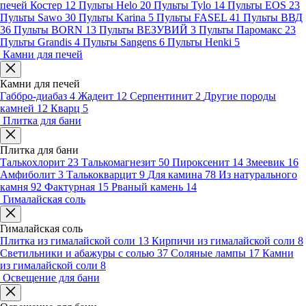
печей Костер
12
Пульты Helo
20
Пульты Tylo
14
Пульты EOS
23
Пульты Sawo
30
Пульты Karina
5
Пульты FASEL
41
Пульты ВВД
36
Пульты BORN
13
Пульты ВЕЗУВИЙ
3
Пульты Паромакс
23
Пульты Grandis
4
Пульты Sangens
6
Пульты Henki
5
Камни для печей
Камни для печей
Габбро-диабаз
4
Жадеит
12
Серпентинит
2
Другие породы
камней
12
Кварц
5
Плитка для бани
Плитка для бани
Талькохлорит
23
Талькомагнезит
50
Пироксенит
14
Змеевик
16
Амфиболит
3
Талькокварцит
9
Для камина
78
Из натурального
камня
92
Фактурная
15
Рваный камень
14
Гималайская соль
Гималайская соль
Плитка из гималайской соли
13
Кирпичи из гималайской соли
8
Светильники и абажуры с солью
37
Соляные лампы
17
Камни
из гималайской соли
8
Освещение для бани