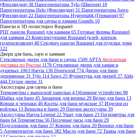
(Финляндия)
38
Парогенераторы Tylo (Швеция)
18
Парогенераторы Helo (Финляндия)
31
Парогенераторы Sawo
(Финляндия)
22
Парогенераторы Hygromatik (Германия)
97
Парогенераторы для сауны и хамама Grandis
10
Панели и 3D полистирол Ruspanel
РПГ панели Ruspanel для хаммам
65
Готовые формы Ruspanel
для хаммам
23
Комплектующие Ruspanel (клей, крепеж,
гидроизоляция)
40
Сендвич панели Ruspanel для отделки дома
122
Двери для бань, саун и хаммам
Стеклянные двери для бани и сауны
1509
АРТА
бесплатная
доставка по России
1178
Стеклянные двери для хамам и
душевых
1063
Harvia
136
Doorwood
774
Двери для бани
деревянные
31
Tylo
114
Sawo
25
Фурнитура для дверей
27
Aldo
444
Глухие двери
31
Аксессуары для сауны и бани
Термометры с выносной панелью
4
Обливное устройство
98
Шайка для бани
45
Запарник для веника
29
Ведро для бани
13
Ковши и черпаки
46
Килты для бани мужские
37
Изделия из
войлока
13
Вешалка в баню
29
Прочие аксессуары
39
Аксессуары Harvia Legend
22
Ушат для бани
23
Гигрометры для
бани
64
Термометры
56
Песочные часы для бани
29
Подголовник для бани
37
Коврик для бани
20
Веники для бани
5
Ароматизатор для бани
382
Масло для бани
72
Травы для бани
12
Средства для чистки
12