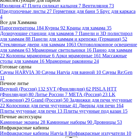
Комплектующие для парной
Изоляция
47
Плита силикат кальция
7
Вентиляция
73
Предтопочные листы
27
Герметики для бани
5
Брус для каркаса
4
Все для Хаммама
Парогенераторы
184
Курны
92
Краны для хамама
35
Дозирующие станции для хамамов
7
Панели и 3D полистирол
для хаммам
88
Панели для хаммам и крепежи (Германия)
52
Стеклянные двери для хаммам
1063
Оптоволоконное освещение
для хаммам
63
Мраморные светильники
16
Панно для хаммам
22
Колонны мраморные
6
Арки мраморные
161
Массажные
столы для хаммам
16
Мраморные раковины
24
Готовые сауны
Сауны HARVIA
30
Сауны Harvia для ванной
10
Сауны Re:Gen
11
Печное литье
Везувий (Россия)
132
SVT (Финляндия)
62
PISLA HTT
(Финляндия)
80
Литье России
7
МЕТА (Россия)
23
LK
(Словения)
29
Grand (Россия)
50
Задвижки для печи чугунные
22
Колосники для печи чугунные
41
Дверцы для печи
164
Плиты чугунные для печи
13
Плиты чугунные под казан
15
Печные аксессуары
Каминные экраны
28
Каминные наборы
90
Дровницы
53
Инфракрасные кабины
Инфракрасные кабины Harvia
8
Инфракрасные излучатели
10