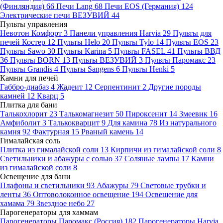
(Финляндия)
66
Печи Lang
68
Печи EOS (Германия)
124
Электрические печи ВЕЗУВИЙ
44
Пульты управления
Невотон Комфорт
3
Панели управления Harvia
29
Пульты для
печей Костер
12
Пульты Helo
20
Пульты Tylo
14
Пульты EOS
23
Пульты Sawo
30
Пульты Karina
5
Пульты FASEL
41
Пульты ВВД
36
Пульты BORN
13
Пульты ВЕЗУВИЙ
3
Пульты Паромакс
23
Пульты Grandis
4
Пульты Sangens
6
Пульты Henki
5
Камни для печей
Габбро-диабаз
4
Жадеит
12
Серпентинит
2
Другие породы
камней
12
Кварц
5
Плитка для бани
Талькохлорит
23
Талькомагнезит
50
Пироксенит
14
Змеевик
16
Амфиболит
3
Талькокварцит
9
Для камина
78
Из натурального
камня
92
Фактурная
15
Рваный камень
14
Гималайская соль
Плитка из гималайской соли
13
Кирпичи из гималайской соли
8
Светильники и абажуры с солью
37
Соляные лампы
17
Камни
из гималайской соли
8
Освещение для бани
Плафоны и светильники
93
Абажуры
79
Световые трубки и
ленты
36
Оптоволоконное освещение
194
Освещение для
хамама
79
Звездное небо
27
Парогенераторы для хаммам
Парогенераторы Паромакс (Россия)
182
Парогенераторы Harvia