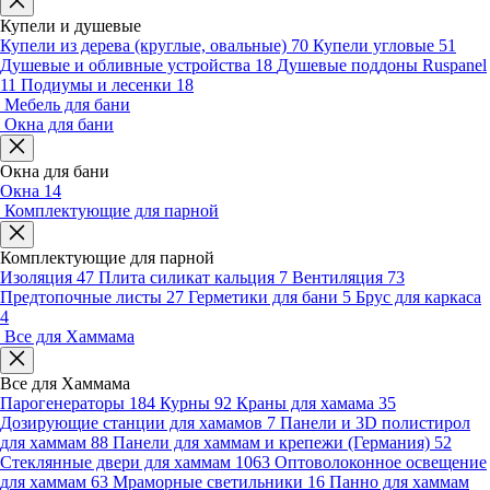
Купели и душевые
Купели из дерева (круглые, овальные)
70
Купели угловые
51
Душевые и обливные устройства
18
Душевые поддоны Ruspanel
11
Подиумы и лесенки
18
Мебель для бани
Окна для бани
Окна для бани
Окна
14
Комплектующие для парной
Комплектующие для парной
Изоляция
47
Плита силикат кальция
7
Вентиляция
73
Предтопочные листы
27
Герметики для бани
5
Брус для каркаса
4
Все для Хаммама
Все для Хаммама
Парогенераторы
184
Курны
92
Краны для хамама
35
Дозирующие станции для хамамов
7
Панели и 3D полистирол
для хаммам
88
Панели для хаммам и крепежи (Германия)
52
Стеклянные двери для хаммам
1063
Оптоволоконное освещение
для хаммам
63
Мраморные светильники
16
Панно для хаммам