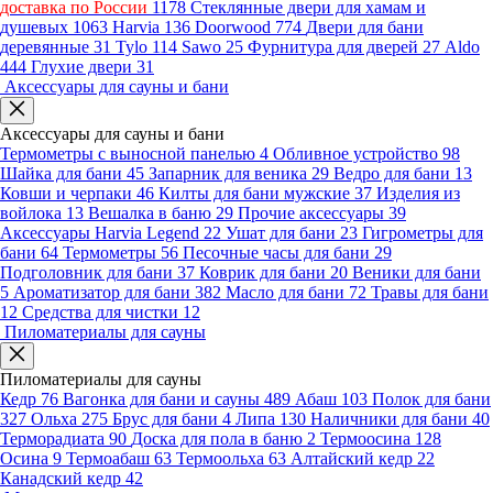
доставка по России
1178
Стеклянные двери для хамам и
душевых
1063
Harvia
136
Doorwood
774
Двери для бани
деревянные
31
Tylo
114
Sawo
25
Фурнитура для дверей
27
Aldo
444
Глухие двери
31
Аксессуары для сауны и бани
Аксессуары для сауны и бани
Термометры с выносной панелью
4
Обливное устройство
98
Шайка для бани
45
Запарник для веника
29
Ведро для бани
13
Ковши и черпаки
46
Килты для бани мужские
37
Изделия из
войлока
13
Вешалка в баню
29
Прочие аксессуары
39
Аксессуары Harvia Legend
22
Ушат для бани
23
Гигрометры для
бани
64
Термометры
56
Песочные часы для бани
29
Подголовник для бани
37
Коврик для бани
20
Веники для бани
5
Ароматизатор для бани
382
Масло для бани
72
Травы для бани
12
Средства для чистки
12
Пиломатериалы для сауны
Пиломатериалы для сауны
Кедр
76
Вагонка для бани и сауны
489
Абаш
103
Полок для бани
327
Ольха
275
Брус для бани
4
Липа
130
Наличники для бани
40
Терморадиата
90
Доска для пола в баню
2
Термоосина
128
Осина
9
Термоабаш
63
Термоольха
63
Алтайский кедр
22
Канадский кедр
42