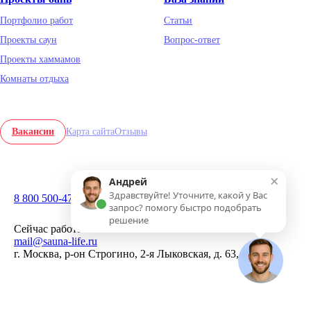
Портфолио работ
Статьи
Проекты саун
Вопрос-ответ
Проекты хаммамов
Комнаты отдыха
Вакансии
Карта сайта
Отзывы
×
Андрей
Здравствуйте! Уточните, какой у Вас
8 800 500-47-13
запрос? помогу быстро подобрать
Заказать звонок
решение
Сейчас работаем
mail@sauna-life.ru
г. Москва
,
р-он Строгино, 2-я Лыковская, д. 63, стр. 10