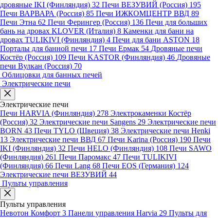
дровяные IKI (Финляндия)
32
Печи ВЕЗУВИЙ (Россия)
195
Печи ВАРВАРА (Россия)
85
Печи ИЖКОМЦЕНТР ВВД
89
Печи Этна
62
Печи Ферингер (Россия)
136
Печи для больших
бань на дровах KLOVER (Италия)
8
Каменки для бани на
дровах TULIKIVI (Финляндия)
4
Печи для бани ASTON
18
Порталы для банной печи
17
Печи Ермак
54
Дровяные печи
Костёр (Россия)
109
Печи KASTOR (Финляндия)
46
Дровяные
печи Вулкан (Россия)
70
Облицовки для банных печей
Электрические печи
Электрические печи
Печи HARVIA (Финляндия)
278
Электрокаменки Костёр
(Россия)
32
Электрические печи Sangens
29
Электрические печи
BORN
43
Печи TYLO (Швеция)
38
Электрические печи Henki
13
Электрические печи ВВД
67
Печи Karina (Россия)
190
Печи
IKI (Финляндия)
32
Печи HELO (Финляндия)
108
Печи SAWO
(Финляндия)
261
Печи Паромакс
47
Печи TULIKIVI
(Финляндия)
66
Печи Lang
68
Печи EOS (Германия)
124
Электрические печи ВЕЗУВИЙ
44
Пульты управления
Пульты управления
Невотон Комфорт
3
Панели управления Harvia
29
Пульты для