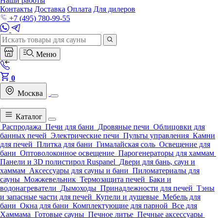
Наши работы
Контакты
Доставка
Оплата
Для дилеров
+7 (495) 780-99-55
Меню
0
Москва
Каталог
Распродажа
Печи для бани
Дровяные печи
Облицовки для
банных печей
Электрические печи
Пульты управления
Камни
для печей
Плитка для бани
Гималайская соль
Освещение для
бани
Оптоволоконное освещение
Парогенераторы для хаммам
Панели и 3D полистирол Ruspanel
Двери для бань, саун и
хаммам
Аксессуары для сауны и бани
Пиломатериалы для
сауны
Можжевельник
Термозащита печей
Баки и
водонагреватели
Дымоходы
Принадлежности для печей
Тэны
и запасные части для печей
Купели и душевые
Мебель для
бани
Окна для бани
Комплектующие для парной
Все для
Хаммама
Готовые сауны
Печное литье
Печные аксессуары