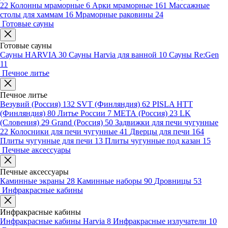
22
Колонны мраморные
6
Арки мраморные
161
Массажные
столы для хаммам
16
Мраморные раковины
24
Готовые сауны
Готовые сауны
Сауны HARVIA
30
Сауны Harvia для ванной
10
Сауны Re:Gen
11
Печное литье
Печное литье
Везувий (Россия)
132
SVT (Финляндия)
62
PISLA HTT
(Финляндия)
80
Литье России
7
МЕТА (Россия)
23
LK
(Словения)
29
Grand (Россия)
50
Задвижки для печи чугунные
22
Колосники для печи чугунные
41
Дверцы для печи
164
Плиты чугунные для печи
13
Плиты чугунные под казан
15
Печные аксессуары
Печные аксессуары
Каминные экраны
28
Каминные наборы
90
Дровницы
53
Инфракрасные кабины
Инфракрасные кабины
Инфракрасные кабины Harvia
8
Инфракрасные излучатели
10