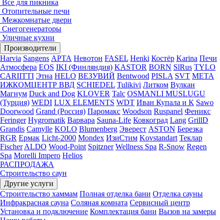
Все для пикника
Отопительные печи
Межкомнатые двери
Снегогенераторы
Уличные кухни
Производители
Harvia
Sangens
АРТА
Невотон
FASEL
Henki
Костёр
Karina
Печи
Атмосфера
EOS
IKI (Финляндия)
KASTOR
BORN
SlRus
TYLO
CARIITTI
Этна
HELO
ВЕЗУВИЙ
Bentwood
PISLA
SVT
МЕТА
ИЖКОМЦЕНТР ВВД
SCHIEDEL
Tulikivi
Литком
Вулкан
Магнум
Duck and Dog
KLOVER
Talc
OSMANLI MUSLUGU
(Турция)
WEDI
LUX ELEMENTS
WDT
Иван Купала и К
Sawo
Doorwood
Grand (Россия)
Паромакс
Woodson
Ruspanel
Феникс
Feringer
Hygromatik
Варвара
Sauna-Life
Ковкоград
Lang
GrillD
Grandis
Camylle
KOLO
Blumenberg
Эверест
ASTON
Березка
RGR
Ермак
Licht-2000
Mondex
ИзиСтим
Kovstandart
Теклар
Fischer
ALDO
Wood-Point
Spitzner
Wellness Spa
R-Snow
Regen
Spa
Morelli Impero
Helios
РАСПРОДАЖА
Строительство саун
Другие услуги
Строительство хаммам
Полная отделка бани
Отделка сауны
Инфракрасная сауна
Соляная комната
Сервисный центр
Установка и подключение
Комплектация бани
Вызов на замеры