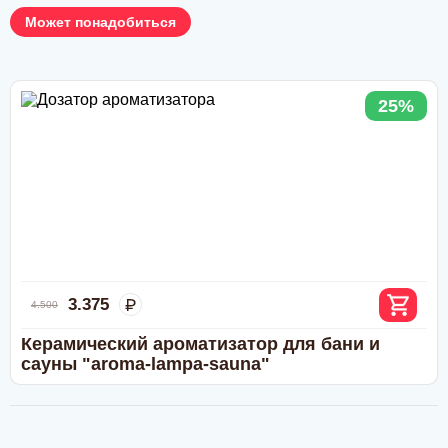
Может понадобиться
ВНИМАНИЕ!
Производитель
SlRus
Тип
Ароматизаторы
25%
Назначение
Сауна и баня
Стоимость доставки по Москве (в пределах МКАД)
:
Доставка производится собственными курьерами с
Аромат
Пихта
понедельника по субботу. Воскресенье - выходной.
Доставка в центр Москвы, (внутри третьего транспортного
Объем
200 мл
кольца ТТК) предварительно оговаривается.
Бесплатно при заказе свыше 100 000 руб.
Мелкогабаритный груз (до 50×40×70 см): 800 руб.
Крупногабаритный груз: 1200 руб.
3.375
4.500
Стоимость доставки за пределы МКАД (по
Керамический ароматизатор для бани и
Московской области)
: Тариф по Москве + 50 руб./км в
сауны "aroma-lampa-sauna"
одну сторону.
Доставка по РОССИИ.
Доставка производится транспортной компанией до
терминала в вашем городе
или ближайшего к нему
пункту выдачи. Стоимость доставки оплачивается вами