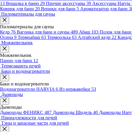
13
Вешалка в баню
29
Прочие аксессуары
39
Аксессуары Harvia
Коврик для бани
20
Веники для бани
5
Ароматизатор для бани
3
Пиломатериалы для сауны
Пиломатериалы для сауны
Кедр
76
Вагонка для бани и сауны
489
Абаш
103
Полок для бан
Осина
9
Термоабаш
63
Термоольха
63
Алтайский кедр
22
Канадс
Можжевельник
Можжевельник
Панно для бани
12
Термозащита печей
Баки и водонагреватели
Баки и водонагреватели
Водонагреватели HARVIA
6
Из нержавейки
53
Дымоходы
Дымоходы
Дымоходы ФЕНИКС
487
Дымоходы Шидель
40
Дымоходы Harv
Принадлежности для печей
Тэны и запасные части для печей