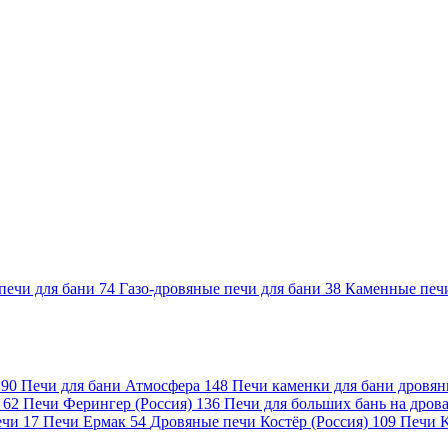
печи для бани
74
Газо-дровяные печи для бани
38
Каменные печ
)
90
Печи для бани Атмосфера
148
Печи каменки для бани дровя
а
62
Печи Ферингер (Россия)
136
Печи для больших бань на дро
ечи
17
Печи Ермак
54
Дровяные печи Костёр (Россия)
109
Печи 