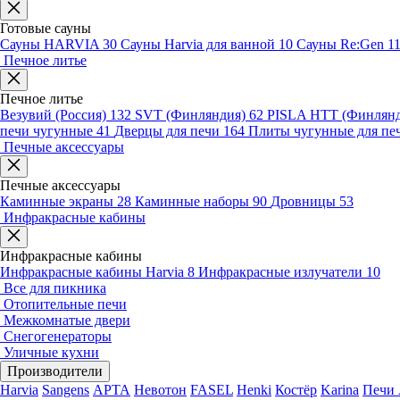
Готовые сауны
Сауны HARVIA
30
Сауны Harvia для ванной
10
Сауны Re:Gen
1
Печное литье
Печное литье
Везувий (Россия)
132
SVT (Финляндия)
62
PISLA HTT (Финлян
печи чугунные
41
Дверцы для печи
164
Плиты чугунные для пе
Печные аксессуары
Печные аксессуары
Каминные экраны
28
Каминные наборы
90
Дровницы
53
Инфракрасные кабины
Инфракрасные кабины
Инфракрасные кабины Harvia
8
Инфракрасные излучатели
10
Все для пикника
Отопительные печи
Межкомнатые двери
Снегогенераторы
Уличные кухни
Производители
Harvia
Sangens
АРТА
Невотон
FASEL
Henki
Костёр
Karina
Печи 