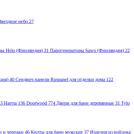
Звездное небо
27
ры Helo (Финляндия)
31
Парогенераторы Sawo (Финляндия)
22
яция)
40
Сендвич панели Ruspanel для отделки дома
122
63
Harvia
136
Doorwood
774
Двери для бани деревянные
31
Tylo
и и черпаки
46
Килты для бани мужские
37
Изделия из войлока