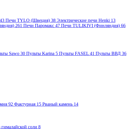
43
Печи TYLO (Швеция)
38
Электрические печи Henki
13
ляндия)
261
Печи Паромакс
47
Печи TULIKIVI (Финляндия)
66
льты Sawo
30
Пульты Karina
5
Пульты FASEL
41
Пульты ВВД
36
амня
92
Фактурная
15
Рваный камень
14
 гималайской соли
8