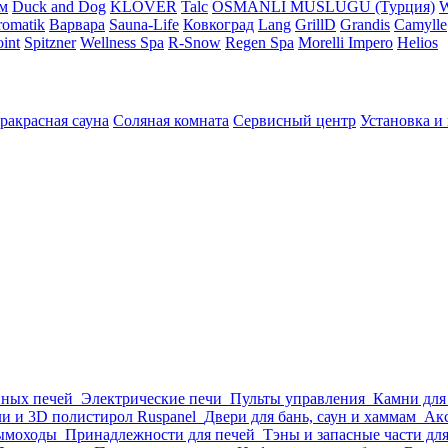
м
Duck and Dog
KLOVER
Talc
OSMANLI MUSLUGU (Турция)
omatik
Варвара
Sauna-Life
Ковкоград
Lang
GrillD
Grandis
Camylle
int
Spitzner
Wellness Spa
R-Snow
Regen Spa
Morelli Impero
Helios
ракрасная сауна
Соляная комната
Сервисный центр
Установка и
нных печей
Электрические печи
Пульты управления
Камни для
и и 3D полистирол Ruspanel
Двери для бань, саун и хаммам
Акс
ымоходы
Принадлежности для печей
Тэны и запасные части дл