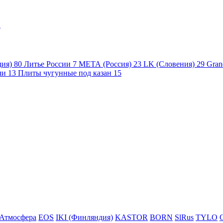
1
дия)
80
Литье России
7
МЕТА (Россия)
23
LK (Словения)
29
Gran
чи
13
Плиты чугунные под казан
15
Атмосфера
EOS
IKI (Финляндия)
KASTOR
BORN
SlRus
TYLO