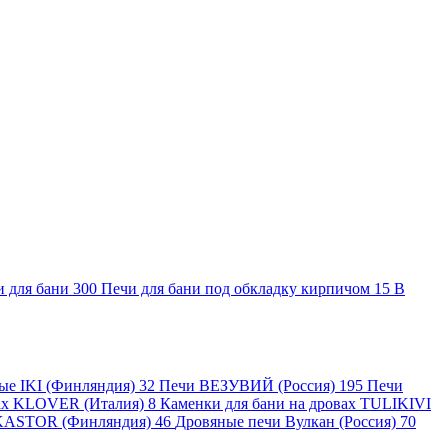
и для бани
300
Печи для бани под обкладку кирпичом
15
В
ные IKI (Финляндия)
32
Печи ВЕЗУВИЙ (Россия)
195
Печи
вах KLOVER (Италия)
8
Каменки для бани на дровах TULIKIVI
KASTOR (Финляндия)
46
Дровяные печи Вулкан (Россия)
70