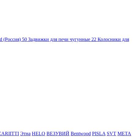
d (Россия)
50
Задвижки для печи чугунные
22
Колосники для
CARIITTI
Этна
HELO
ВЕЗУВИЙ
Bentwood
PISLA
SVT
МЕТА