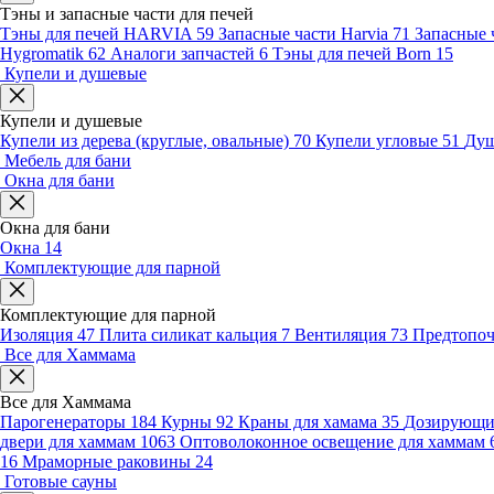
Тэны и запасные части для печей
Тэны для печей HARVIA
59
Запасные части Harvia
71
Запасные 
Hygromatik
62
Аналоги запчастей
6
Тэны для печей Born
15
Купели и душевые
Купели и душевые
Купели из дерева (круглые, овальные)
70
Купели угловые
51
Душ
Мебель для бани
Окна для бани
Окна для бани
Окна
14
Комплектующие для парной
Комплектующие для парной
Изоляция
47
Плита силикат кальция
7
Вентиляция
73
Предтопо
Все для Хаммама
Все для Хаммама
Парогенераторы
184
Курны
92
Краны для хамама
35
Дозирующие
двери для хаммам
1063
Оптоволоконное освещение для хаммам
16
Мраморные раковины
24
Готовые сауны