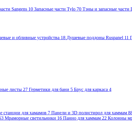
части Sangens
10
Запасные части Tylo
70
Тэны и запасные части
евые и обливные устройства
18
Душевые поддоны Ruspanel
11
чные листы
27
Герметики для бани
5
Брус для каркаса
4
 станции для хамамов
7
Панели и 3D полистирол для хаммам
8
63
Мраморные светильники
16
Панно для хаммам
22
Колонны м