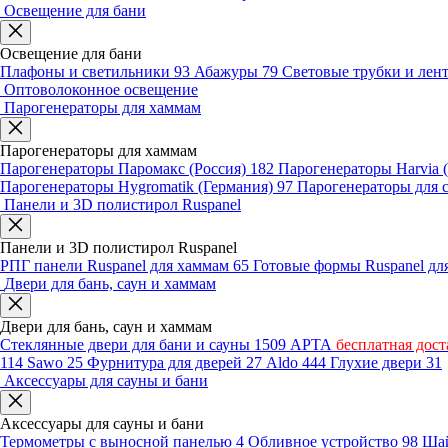
Освещение для бани
Освещение для бани
Плафоны и светильники
93
Абажуры
79
Световые трубки и ле
Оптоволоконное освещение
Парогенераторы для хаммам
Парогенераторы для хаммам
Парогенераторы Паромакс (Россия)
182
Парогенераторы Harvia
Парогенераторы Hygromatik (Германия)
97
Парогенераторы для 
Панели и 3D полистирол Ruspanel
Панели и 3D полистирол Ruspanel
РПГ панели Ruspanel для хаммам
65
Готовые формы Ruspanel д
Двери для бань, саун и хаммам
Двери для бань, саун и хаммам
Стеклянные двери для бани и сауны
1509
АРТА
бесплатная дост
114
Sawo
25
Фурнитура для дверей
27
Aldo
444
Глухие двери
31
Аксессуары для сауны и бани
Аксессуары для сауны и бани
Термометры с выносной панелью
4
Обливное устройство
98
Шай