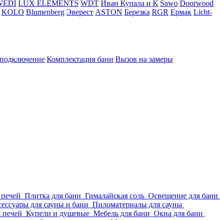
WEDI
LUX ELEMENTS
WDT
Иван Купала и К
Sawo
Doorwood
KOLO
Blumenberg
Эверест
ASTON
Березка
RGR
Ермак
Licht-
 подключение
Комплектация бани
Вызов на замеры
 печей
Плитка для бани
Гималайская соль
Освещение для бани
ессуары для сауны и бани
Пиломатериалы для сауны
я печей
Купели и душевые
Мебель для бани
Окна для бани