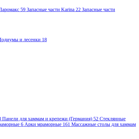
 Паромакс
59
Запасные части Karina
22
Запасные части
Подиумы и лесенки
18
8
Панели для хаммам и крепежи (Германия)
52
Стеклянные
раморные
6
Арки мраморные
161
Массажные столы для хаммам