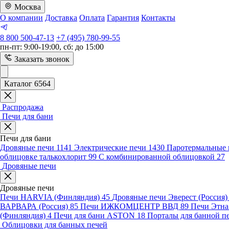
Москва
О компании
Доставка
Оплата
Гарантия
Контакты
8 800 500-47-13
+7 (495) 780-99-55
пн-пт: 9:00-19:00, сб: до 15:00
Заказать звонок
Каталог 6564
Распродажа
Печи для бани
Печи для бани
Дровяные печи
1141
Электрические печи
1430
Паротермальные 
облицовке талькохлорит
99
С комбинированной облицовкой
27
Дровяные печи
Дровяные печи
Печи HARVIA (Финляндия)
45
Дровяные печи Эверест (Россия
ВАРВАРА (Россия)
85
Печи ИЖКОМЦЕНТР ВВД
89
Печи Этн
(Финляндия)
4
Печи для бани ASTON
18
Порталы для банной п
Облицовки для банных печей