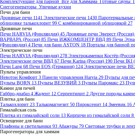
Комплектующие для парной
Все для Хаммама
Готовые сауны
Снегогенераторы
Уличные кухни
Печи для бани
Дровяные печи
1141
Электрические печи
1430
Паротермальные 
облицовке талькохлорит
99
С комбинированной облицовкой
27
Дровяные печи
Печи HARVIA (Финляндия)
45
Дровяные печи Эверест (Россия
ВАРВАРА (Россия)
85
Печи ИЖКОМЦЕНТР ВВД
89
Печи Этн
(Финляндия)
4
Печи для бани ASTON
18
Порталы для банной п
Электрические печи
Печи HARVIA (Финляндия)
278
Электрокаменки Костёр (Росси
Электрические печи ВВД
67
Печи Karina (Россия)
190
Печи IKI
Печи Lang
68
Печи EOS (Германия)
124
Электрические печи 
Пульты управления
Невотон Комфорт
3
Панели управления Harvia
29
Пульты для пе
Пульты BORN
13
Пульты ВЕЗУВИЙ
3
Пульты Паромакс
23
Пул
Камни для печей
Габбро-диабаз
4
Жадеит
12
Серпентинит
2
Другие породы камн
Плитка для бани
Талькохлорит
23
Талькомагнезит
50
Пироксенит
14
Змеевик
16
Гималайская соль
Плитка из гималайской соли
13
Кирпичи из гималайской соли
8
Освещение для бани
Плафоны и светильники
93
Абажуры
79
Световые трубки и ле
Парогенераторы для хаммам