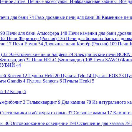
Печное литье
Печные аксессуары
Инфракрасные кабины
Все д
печи для бани
74
Газо-дровяные печи для бани
38
Каменные печ
)
90
Печи для бани Атмосфера
148
Печи каменки для бани дровя
а
62
Печи Ферингер (Россия)
136
Печи для больших бань на дро
ечи
17
Печи Ермак
54
Дровяные печи Костёр (Россия)
109
Печи 
я)
32
Электрические печи Sangens
29
Электрические печи BORN
 (Финляндия)
32
Печи HELO (Финляндия)
108
Печи SAWO (Фин
ВЕЗУВИЙ
44
чей Костер
12
Пульты Helo
20
Пульты Tylo
14
Пульты EOS
23
Пу
ьты Grandis
4
Пульты Sangens
6
Пульты Henki
5
ей
12
Кварц
5
Амфиболит
3
Талькокварцит
9
Для камина
78
Из натурального к
Светильники и абажуры с солью
37
Соляные лампы
17
Камни из
нты
36
Оптоволоконное освещение
194
Освещение для хамама
79