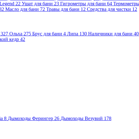
 Legend
22
Ушат для бани
23
Гигрометры для бани
64
Термометр
82
Масло для бани
72
Травы для бани
12
Средства для чистки
12
и
327
Ольха
275
Брус для бани
4
Липа
130
Наличники для бани
40
кий кедр
42
ia
8
Дымоходы Ферингер
26
Дымоходы Везувий
178