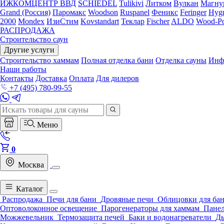
ИЖКОМЦЕНТР ВВД
SCHIEDEL
Tulikivi
Литком
Вулкан
Магну
Grand (Россия)
Паромакс
Woodson
Ruspanel
Феникс
Feringer
Hygr
2000
Mondex
ИзиСтим
Kovstandart
Теклар
Fischer
ALDO
Wood-Po
РАСПРОДАЖА
Строительство саун
Другие услуги
Строительство хаммам
Полная отделка бани
Отделка сауны
Инф
Наши работы
Контакты
Доставка
Оплата
Для дилеров
+7 (495) 780-99-55
Меню
0
Москва
Каталог
Распродажа
Печи для бани
Дровяные печи
Облицовки для ба
Оптоволоконное освещение
Парогенераторы для хаммам
Панел
Можжевельник
Термозащита печей
Баки и водонагреватели
Д