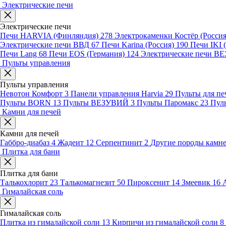
Электрические печи
Электрические печи
Печи HARVIA (Финляндия)
278
Электрокаменки Костёр (Росси
Электрические печи ВВД
67
Печи Karina (Россия)
190
Печи IKI
Печи Lang
68
Печи EOS (Германия)
124
Электрические печи 
Пульты управления
Пульты управления
Невотон Комфорт
3
Панели управления Harvia
29
Пульты для пе
Пульты BORN
13
Пульты ВЕЗУВИЙ
3
Пульты Паромакс
23
Пул
Камни для печей
Камни для печей
Габбро-диабаз
4
Жадеит
12
Серпентинит
2
Другие породы камн
Плитка для бани
Плитка для бани
Талькохлорит
23
Талькомагнезит
50
Пироксенит
14
Змеевик
16
Гималайская соль
Гималайская соль
Плитка из гималайской соли
13
Кирпичи из гималайской соли
8