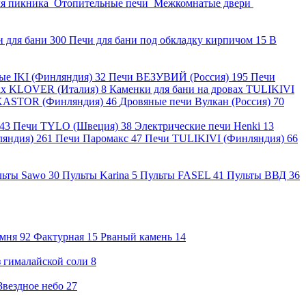
ля пикника
Отопительные печи
Межкомнатые двери
и для бани
300
Печи для бани под обкладку кирпичом
15
В
ные IKI (Финляндия)
32
Печи ВЕЗУВИЙ (Россия)
195
Печи
вах KLOVER (Италия)
8
Каменки для бани на дровах TULIKIVI
KASTOR (Финляндия)
46
Дровяные печи Вулкан (Россия)
70
43
Печи TYLO (Швеция)
38
Электрические печи Henki
13
ляндия)
261
Печи Паромакс
47
Печи TULIKIVI (Финляндия)
66
льты Sawo
30
Пульты Karina
5
Пульты FASEL
41
Пульты ВВД
36
амня
92
Фактурная
15
Рваный камень
14
 гималайской соли
8
Звездное небо
27