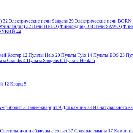
я)
32
Электрические печи Sangens
29
Электрические печи BORN
 (Финляндия)
32
Печи HELO (Финляндия)
108
Печи SAWO (Фин
ВЕЗУВИЙ
44
чей Костер
12
Пульты Helo
20
Пульты Tylo
14
Пульты EOS
23
Пу
ьты Grandis
4
Пульты Sangens
6
Пульты Henki
5
ей
12
Кварц
5
Амфиболит
3
Талькокварцит
9
Для камина
78
Из натурального к
Светильники и абажуры с солью
37
Соляные лампы
17
Камни из