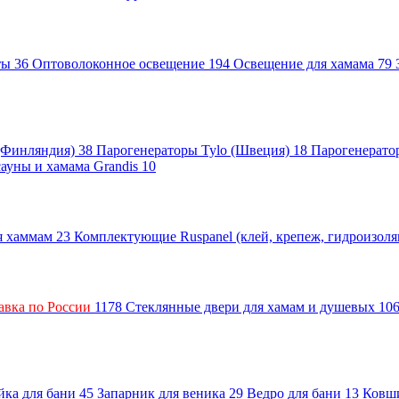
нты
36
Оптоволоконное освещение
194
Освещение для хамама
79
 (Финляндия)
38
Парогенераторы Tylo (Швеция)
18
Парогенерато
сауны и хамама Grandis
10
ля хаммам
23
Комплектующие Ruspanel (клей, крепеж, гидроизол
авка по России
1178
Стеклянные двери для хамам и душевых
10
ка для бани
45
Запарник для веника
29
Ведро для бани
13
Ковш